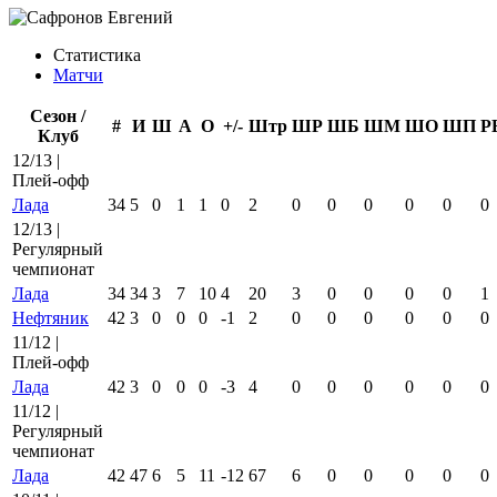
Статистика
Матчи
Сезон /
#
И
Ш
А
О
+/-
Штр
ШР
ШБ
ШМ
ШО
ШП
Р
Клуб
12/13 |
Плей-офф
Лада
34
5
0
1
1
0
2
0
0
0
0
0
0
12/13 |
Регулярный
чемпионат
Лада
34
34
3
7
10
4
20
3
0
0
0
0
1
Нефтяник
42
3
0
0
0
-1
2
0
0
0
0
0
0
11/12 |
Плей-офф
Лада
42
3
0
0
0
-3
4
0
0
0
0
0
0
11/12 |
Регулярный
чемпионат
Лада
42
47
6
5
11
-12
67
6
0
0
0
0
0