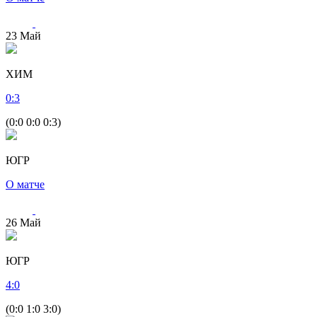
23
Май
ХИМ
0
:
3
(0:0 0:0 0:3)
ЮГР
О матче
26
Май
ЮГР
4
:
0
(0:0 1:0 3:0)