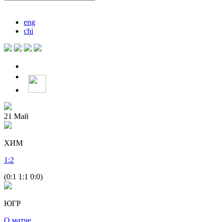
eng
chi
21
Май
ХИМ
1
:
2
(0:1 1:1 0:0)
ЮГР
О матче