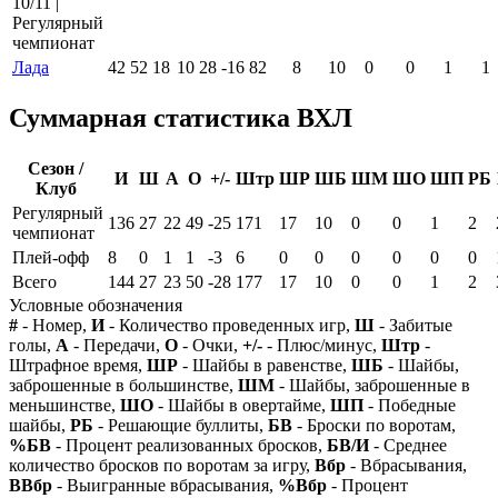
10/11 |
Регулярный
чемпионат
Лада
42
52
18
10
28
-16
82
8
10
0
0
1
1
Суммарная статистика ВХЛ
Сезон /
И
Ш
А
О
+/-
Штр
ШР
ШБ
ШМ
ШО
ШП
РБ
Клуб
Регулярный
136
27
22
49
-25
171
17
10
0
0
1
2
чемпионат
Плей-офф
8
0
1
1
-3
6
0
0
0
0
0
0
Всего
144
27
23
50
-28
177
17
10
0
0
1
2
Условные обозначения
#
- Номер,
И
- Количество проведенных игр,
Ш
- Забитые
голы,
А
- Передачи,
О
- Очки,
+/-
- Плюс/минус,
Штр
-
Штрафное время,
ШР
- Шайбы в равенстве,
ШБ
- Шайбы,
заброшенные в большинстве,
ШМ
- Шайбы, заброшенные в
меньшинстве,
ШО
- Шайбы в овертайме,
ШП
- Победные
шайбы,
РБ
- Решающие буллиты,
БВ
- Броски по воротам,
%БВ
- Процент реализованных бросков,
БВ/И
- Среднее
количество бросков по воротам за игру,
Вбр
- Вбрасывания,
ВВбр
- Выигранные вбрасывания,
%Вбр
- Процент