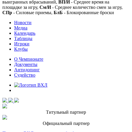
выигранных вбрасываний,
ВП/И
- Среднее время на
площадке за игру,
См/И
- Среднее количество смен за игру,
СПр
- Силовые приемы,
БлБ
- Блокированные броски
Новости
Медиа
Календарь
Таблицы
Игроки
Клубы
О Чемпионате
Документы
Антидопинг
Судейство
Титульный партнер
Официальный партнер