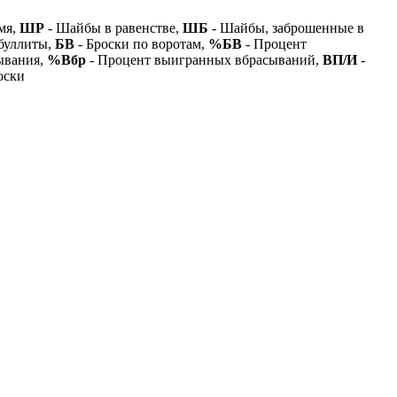
мя,
ШР
- Шайбы в равенстве,
ШБ
- Шайбы, заброшенные в
буллиты,
БВ
- Броски по воротам,
%БВ
- Процент
ывания,
%Вбр
- Процент выигранных вбрасываний,
ВП/И
-
оски