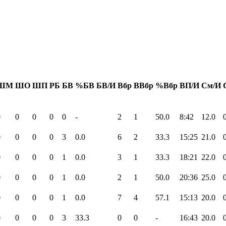
ШМ
ШО
ШП
РБ
БВ
%БВ
БВ/И
Вбр
ВВбр
%Вбр
ВП/И
См/И
0
0
0
0
0
-
2
1
50.0
8:42
12.0
0
0
0
0
3
0.0
6
2
33.3
15:25
21.0
0
0
0
0
1
0.0
3
1
33.3
18:21
22.0
0
0
0
0
1
0.0
2
1
50.0
20:36
25.0
0
0
0
0
1
0.0
7
4
57.1
15:13
20.0
0
0
0
0
3
33.3
0
0
-
16:43
20.0