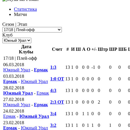
Статистика
Матчи
Сезон | Этап
Клуб
Дата
Счет
#
И
Ш
А
О
+/-
Штр
ШР
ШБ
Клубы
17/18 | Плей-офф
06.03.2018
1:3
13
1
0
0
0
-1
0
0
0
Южный Урал
-
Ермак
03.03.2018
1:0 ОТ
13
1
0
0
0
0
0
0
0
Ермак
-
Южный Урал
28.02.2018
4:3
13
1
0
0
0
0
0
0
0
Южный Урал
-
Ермак
27.02.2018
2:3 ОТ
13
1
0
0
0
0
2
0
0
Южный Урал
-
Ермак
24.02.2018
3:4
13
1
0
1
1
0
0
0
0
Ермак
-
Южный Урал
23.02.2018
3:2
13
1
1
0
1
1
0
1
0
Ермак
-
Южный Урал