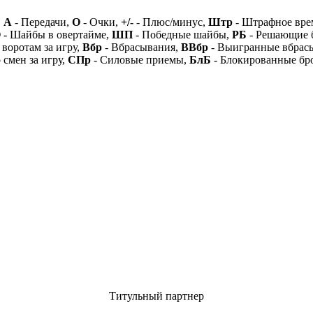
,
А
- Передачи,
О
- Очки,
+/-
- Плюс/минус,
Штр
- Штрафное вре
О
- Шайбы в овертайме,
ШП
- Победные шайбы,
РБ
- Решающие 
 воротам за игру,
Вбр
- Вбрасывания,
ВВбр
- Выигранные вбрас
 смен за игру,
СПр
- Силовые приемы,
БлБ
- Блокированные бр
Титульный партнер