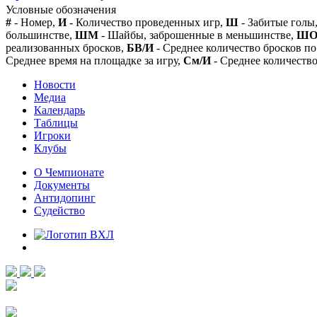
Условные обозначения
#
- Номер,
И
- Количество проведенных игр,
Ш
- Забитые голы
большинстве,
ШМ
- Шайбы, заброшенные в меньшинстве,
Ш
реализованных бросков,
БВ/И
- Среднее количество бросков по
Среднее время на площадке за игру,
См/И
- Среднее количество
Новости
Медиа
Календарь
Таблицы
Игроки
Клубы
О Чемпионате
Документы
Антидопинг
Судейство