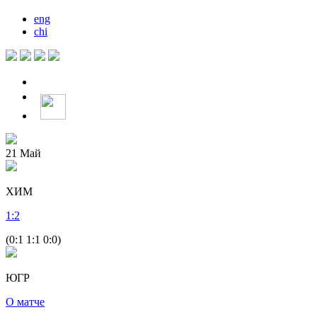
eng
chi
21
Май
ХИМ
1
:
2
(0:1 1:1 0:0)
ЮГР
О матче