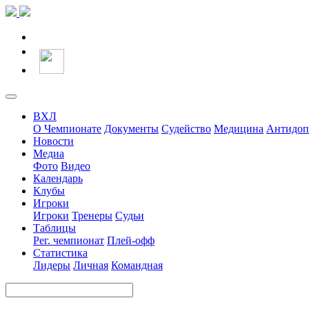
ВХЛ
О Чемпионате
Документы
Судейство
Медицина
Антидоп
Новости
Медиа
Фото
Видео
Календарь
Клубы
Игроки
Игроки
Тренеры
Судьи
Таблицы
Рег. чемпионат
Плей-офф
Статистика
Лидеры
Личная
Командная