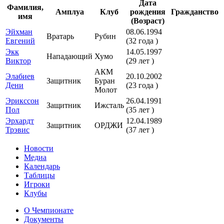
Дата
Фамилия,
Амплуа
Клуб
рождения
Гражданство
имя
(Возраст)
Эйхман
08.06.1994
Вратарь
Рубин
Евгений
(32 года )
Экк
14.05.1997
Нападающий
Хумо
Виктор
(29 лет )
АКМ
Элабиев
20.10.2002
Защитник
Буран
Дени
(23 года )
Молот
Эрикссон
26.04.1991
Защитник
Ижсталь
Пол
(35 лет )
Эрхардт
12.04.1989
Защитник
ОРДЖИ
Трэвис
(37 лет )
Новости
Медиа
Календарь
Таблицы
Игроки
Клубы
О Чемпионате
Документы