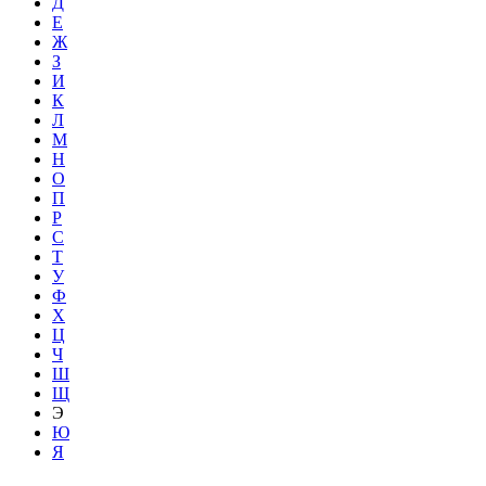
Д
Е
Ж
З
И
К
Л
М
Н
О
П
Р
С
Т
У
Ф
Х
Ц
Ч
Ш
Щ
Э
Ю
Я