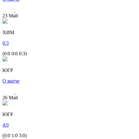
23
Май
ХИМ
0
:
3
(0:0 0:0 0:3)
ЮГР
О матче
26
Май
ЮГР
4
:
0
(0:0 1:0 3:0)