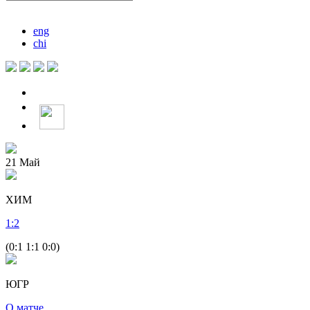
eng
chi
21
Май
ХИМ
1
:
2
(0:1 1:1 0:0)
ЮГР
О матче