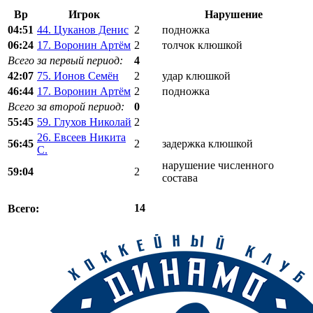
Вр
Игрок
Нарушение
04:51
44. Цуканов Денис
2
подножка
06:24
17. Воронин Артём
2
толчок клюшкой
Всего за первый период:
4
42:07
75. Ионов Семён
2
удар клюшкой
46:44
17. Воронин Артём
2
подножка
Всего за второй период:
0
55:45
59. Глухов Николай
2
26. Евсеев Никита
56:45
2
задержка клюшкой
С.
нарушение численного
59:04
2
состава
14
Всего: