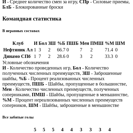
И
- Среднее количество смен за игру,
СПр
- Силовые приемы,
БлБ
- Блокированные броски
Командная статистика
В неравных составах
Клуб
И
Бол
ЗШ
%Б
ПШБ
Мен
ПМШ
%М
ШМ
Нефтяник Ал
1
3
2
66.7
0
7
2
71.4
0
Динамо СПб
1
7
2
28.6
0
3
2
33.3
0
Условные обозначения
И
- Количество проведенных игр,
Бол
- Количество
полученных численных преимуществ,
ЗШ
- Заброшенные
шайбы,
%Б
- Процент реализованных численных
преимуществ,
ПШБ
- Шайбы, пропущенные в большинстве,
Мен
- Количество численных преимуществ, полученных
соперниками,
ПМШ
- Шайбы, пропущенные в меньшинстве,
%М
- Процент нереализованных численных преимуществ
соперников,
ШМ
- Шайбы, заброшенные в меньшинстве
Все забитые голы
5
5
5
4
4
3
3
3
4