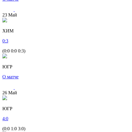
23
Май
ХИМ
0
:
3
(0:0 0:0 0:3)
ЮГР
О матче
26
Май
ЮГР
4
:
0
(0:0 1:0 3:0)