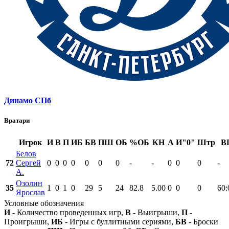
Динамо СПб
Вратари
Игрок
И
В
П
ИБ
БВ
ПШ
ОБ
%ОБ
КН
А
И"0"
Штр
В
Белов
72
Сергей
0
0
0
0
0
0
0
-
-
0
0
0
-
А.
Озолин
35
1
0
1
0
29
5
24
82.8
5.00
0
0
0
60:
Ярослав
Условные обозначения
И
- Количество проведенных игр,
В
- Выигрыши,
П
-
Проигрыши,
ИБ
- Игры с буллитными сериями,
БВ
- Броски