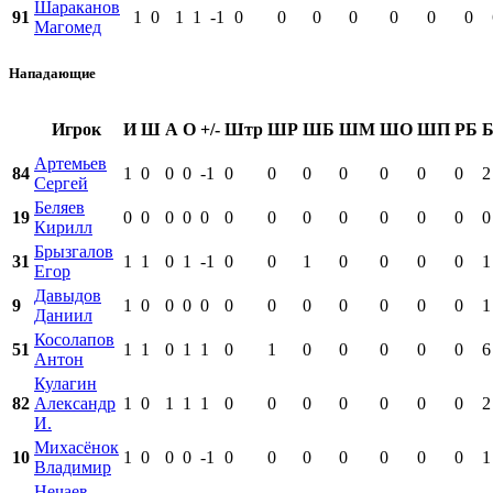
Шараканов
91
1
0
1
1
-1
0
0
0
0
0
0
0
Магомед
Нападающие
Игрок
И
Ш
А
О
+/-
Штр
ШР
ШБ
ШМ
ШО
ШП
РБ
Артемьев
84
1
0
0
0
-1
0
0
0
0
0
0
0
2
Сергей
Беляев
19
0
0
0
0
0
0
0
0
0
0
0
0
0
Кирилл
Брызгалов
31
1
1
0
1
-1
0
0
1
0
0
0
0
1
Егор
Давыдов
9
1
0
0
0
0
0
0
0
0
0
0
0
1
Даниил
Косолапов
51
1
1
0
1
1
0
1
0
0
0
0
0
6
Антон
Кулагин
82
Александр
1
0
1
1
1
0
0
0
0
0
0
0
2
И.
Михасёнок
10
1
0
0
0
-1
0
0
0
0
0
0
0
1
Владимир
Нечаев