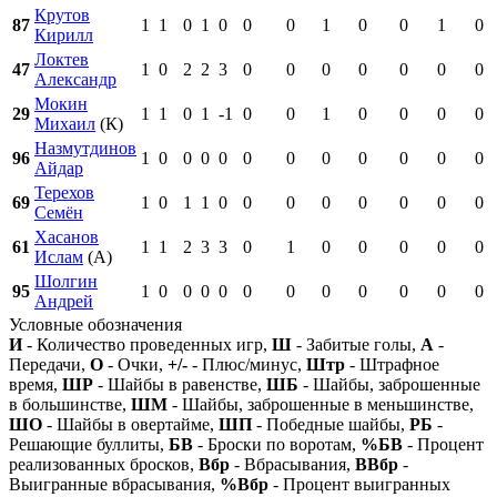
Крутов
87
1
1
0
1
0
0
0
1
0
0
1
0
Кирилл
Локтев
47
1
0
2
2
3
0
0
0
0
0
0
0
Александр
Мокин
29
1
1
0
1
-1
0
0
1
0
0
0
0
Михаил
(К)
Назмутдинов
96
1
0
0
0
0
0
0
0
0
0
0
0
Айдар
Терехов
69
1
0
1
1
0
0
0
0
0
0
0
0
Семён
Хасанов
61
1
1
2
3
3
0
1
0
0
0
0
0
Ислам
(А)
Шолгин
95
1
0
0
0
0
0
0
0
0
0
0
0
Андрей
Условные обозначения
И
- Количество проведенных игр,
Ш
- Забитые голы,
А
-
Передачи,
О
- Очки,
+/-
- Плюс/минус,
Штр
- Штрафное
время,
ШР
- Шайбы в равенстве,
ШБ
- Шайбы, заброшенные
в большинстве,
ШМ
- Шайбы, заброшенные в меньшинстве,
ШО
- Шайбы в овертайме,
ШП
- Победные шайбы,
РБ
-
Решающие буллиты,
БВ
- Броски по воротам,
%БВ
- Процент
реализованных бросков,
Вбр
- Вбрасывания,
ВВбр
-
Выигранные вбрасывания,
%Вбр
- Процент выигранных