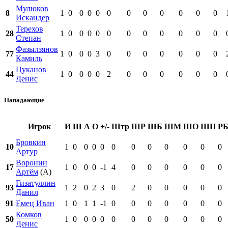
Мулюков
8
1
0
0
0
0
0
0
0
0
0
0
0
Искандер
Терехов
28
1
0
0
0
0
0
0
0
0
0
0
0
Степан
Фазылзянов
77
1
0
0
0
3
0
0
0
0
0
0
0
Камиль
Цуканов
44
1
0
0
0
0
2
0
0
0
0
0
0
Денис
Нападающие
Игрок
И
Ш
А
О
+/-
Штр
ШР
ШБ
ШМ
ШО
ШП
Р
Бровкин
10
1
0
0
0
0
0
0
0
0
0
0
0
Артур
Воронин
17
1
0
0
0
-1
4
0
0
0
0
0
0
Артём
(А)
Гизатуллин
93
1
2
0
2
3
0
2
0
0
0
0
0
Данил
91
Емец Иван
1
0
1
1
-1
0
0
0
0
0
0
0
Комков
50
1
0
0
0
0
0
0
0
0
0
0
0
Денис