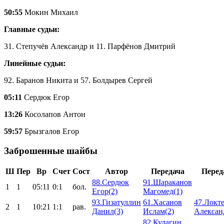
50:55
Мокин Михаил
Главные судьи:
31. Степучёв Александр и 11. Парфёнов Дмитрий
Линейные судьи:
92. Баранов Никита и 57. Болдырев Сергей
05:11
Сердюк Егор
13:26
Косолапов Антон
59:57
Брызгалов Егор
Заброшенные шайбы
Ш
Пер
Вр
Счет
Сост
Автор
Передача
Перед
88.Сердюк
91.Шараканов
1
1
05:11
0:1
бол.
Егор(2)
Магомед(1)
93.Гизатуллин
61.Хасанов
47.Локт
2
1
10:21
1:1
рав.
Данил(3)
Ислам(2)
Алексан
82.Кулагин