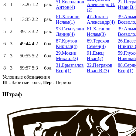
51.Косолапов
22.Петр
3
1
13:26
1:2
рав.
Александр И.
Антон(4)
Иван В.(
(2)
61.Хасанов
47.Локтев
39.Альм
4
1
13:35
2:2
рав.
Ислам(1)
Александр(4)
Всеволо
93.Гизатуллин
61.Хасанов
39.Альм
5
2
39:13
3:2
рав.
Данил(4)
Ислам(3)
Всеволо
87.Крутов
69.Терехов
26.Евсее
6
3
49:44
4:2
бол.
Кирилл(4)
Семён(4)
Никита С
29.Мокин
91.Емец
59.Глухо
7
3
50:55
5:2
бол.
Михаил(3)
Иван(2)
Николай
31.Брызгалов
22.Петраков
88.Серд
8
3
59:57
5:3
бол.
Егор(1)
Иван В.(3)
Егор(1)
Условные обозначения
Ш
- Забитые голы,
Пер
- Период
Штраф