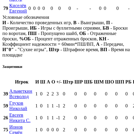
Киселёв
79
0
0
0
0
0
0
0
-
-
0
0
0
-
Евгений
Условные обозначения
И
- Количество проведенных игр,
В
- Выигрыши,
П
-
Проигрыши,
ИБ
- Игры с буллитными сериями,
БВ
- Броски
по воротам,
ПШ
- Пропущено шайб,
ОБ
- Отраженные
броски,
%ОБ
- Процент отраженных бросков,
КН
-
Коэффициент надежности = 60мин*ПШ/ВП,
А
- Передачи,
И"0"
- "Сухие игры",
Штр
- Штрафное время,
ВП
- Время на
площадке
Защитники
Игрок
И
Ш
А
О
+/-
Штр
ШР
ШБ
ШМ
ШО
ШП
РБ
Альметкин
39
1
0
2
2
3
0
0
0
0
0
0
0
Всеволод
Глухов
59
1
0
1
1
-1
2
0
0
0
0
0
0
Николай
Евсеев
26
1
0
1
1
-1
2
0
0
0
0
0
0
Никита С.
Ионов
75
1
0
0
0
0
2
0
0
0
0
0
0
Семён