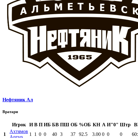
Нефтяник Ал
Вратари
Игрок
И
В
П
ИБ
БВ
ПШ
ОБ
%ОБ
КН
А
И"0"
Штр
В
Ахтямов
1
1
1
0
0
40
3
37
92.5
3.00
0
0
0
60
Артур