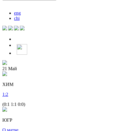
eng
chi
21
Май
ХИМ
1
:
2
(0:1 1:1 0:0)
ЮГР
О матче