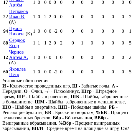
17
1
0
0
0
0
0
0
0
0
0
0
0
0
Артём
Петраков
22
Иван В.
1
0
2
2
0
0
0
0
0
0
0
0
2
(А)
Пухов
94
1
0
0
0
-2
0
0
0
0
0
0
0
1
Никита
(К)
Сердюк
88
1
1
1
2
0
2
0
1
0
0
0
0
5
Егор
Чернов
12
Артём А.
1
0
0
0
-1
0
0
0
0
0
0
0
2
(А)
Яковлев
60
1
0
0
0
-2
0
0
0
0
0
0
0
5
Пётр
Условные обозначения
И
- Количество проведенных игр,
Ш
- Забитые голы,
А
-
Передачи,
О
- Очки,
+/-
- Плюс/минус,
Штр
- Штрафное
время,
ШР
- Шайбы в равенстве,
ШБ
- Шайбы, заброшенные
в большинстве,
ШМ
- Шайбы, заброшенные в меньшинстве,
ШО
- Шайбы в овертайме,
ШП
- Победные шайбы,
РБ
-
Решающие буллиты,
БВ
- Броски по воротам,
%БВ
- Процент
реализованных бросков,
Вбр
- Вбрасывания,
ВВбр
-
Выигранные вбрасывания,
%Вбр
- Процент выигранных
вбрасываний,
ВП/И
- Среднее время на площадке за игру,
См/