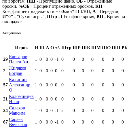
по воротам,
ПШ
- Пропущено шайб,
ОБ
- Отраженные
броски,
%ОБ
- Процент отраженных бросков,
КН
-
Коэффициент надежности = 60мин*ПШ/ВП,
А
- Передачи,
И"0"
- "Сухие игры",
Штр
- Штрафное время,
ВП
- Время на
площадке
Защитники
Игрок
И
Ш
А
О
+/-
Штр
ШР
ШБ
ШМ
ШО
ШП
РБ
Елизаров
29
1
0
0
0
-1
0
0
0
0
0
0
0
Павел Ан.
Жиляков
2
1
0
0
0
0
0
0
0
0
0
0
0
Богдан
Калинин
57
Александр
1
0
0
0
0
0
0
0
0
0
0
0
О.
Коломийцев
21
1
0
0
0
0
0
0
0
0
0
0
0
Иван
Салахов
24
1
0
0
0
-1
2
0
0
0
0
0
0
Максим
Сараев
67
1
0
0
0
-1
0
0
0
0
0
0
0
Вячеслав