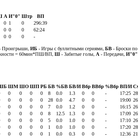
Ш
А
И"0"
Штр
ВП
0
1
0
296:39
0
0
0
62:24
0
0
0
-
- Проигрыши,
ИБ
- Игры с буллитными сериями,
БВ
- Броски по
ежности = 60мин*ПШ/ВП,
Ш
- Забитые голы,
А
- Передачи,
И"0"
ШБ
ШМ
ШО
ШП
РБ
БВ
%БВ
БВ/И
Вбр
ВВбр
%Вбр
ВП/И
С
0
0
0
0
0
8
0.0
1.3
0
0
-
17:25
28
0
0
0
0
0
28
0.0
4.7
0
0
-
19:00
26
0
0
0
0
0
7
0.0
1.2
0
0
-
16:15
26
0
0
0
0
0
8
12.5
1.3
0
0
-
17:09
26
0
0
0
0
0
5
0.0
1.0
0
0
-
17:10
26
0
0
0
0
0
1
0.0
1.0
0
0
-
17:20
28
0
0
0
0
0
1
0.0
0.3
0
0
-
12:36
21