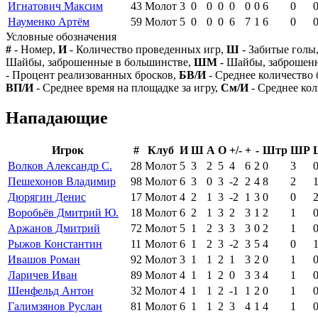
Игнатович Максим
43
Молот
3
0
0
0
0
0
0
6
0
Науменко Артём
59
Молот
5
0
0
0
6
7
1
6
0
Условные обозначения
#
- Номер,
И
- Количество проведенных игр,
Ш
- Забитые голы
Шайбы, заброшенные в большинстве,
ШМ
- Шайбы, заброшен
- Процент реализованных бросков,
БВ/И
- Среднее количество 
ВП/И
- Среднее время на площадке за игру,
См/И
- Среднее кол
Нападающие
Игрок
#
Клуб
И
Ш
А
О
+/-
+
-
Штр
ШР
Волков Александр С.
28
Молот
5
3
2
5
4
6
2
0
3
Пешехонов Владимир
98
Молот
6
3
0
3
-2
2
4
8
2
Дюрягин Денис
17
Молот
4
2
1
3
-2
1
3
0
0
Воробьёв Дмитрий Ю.
18
Молот
6
2
1
3
2
3
1
2
1
Аржанов Дмитрий
72
Молот
5
1
2
3
3
3
0
2
1
Рыжов Константин
11
Молот
6
1
2
3
-2
3
5
4
0
Ивашов Роман
92
Молот
3
1
1
2
1
3
2
0
1
Ларичев Иван
89
Молот
4
1
1
2
0
3
3
4
1
Шенфельд Антон
32
Молот
4
1
1
2
-1
1
2
0
1
Галимзянов Руслан
81
Молот
6
1
1
2
3
4
1
4
1