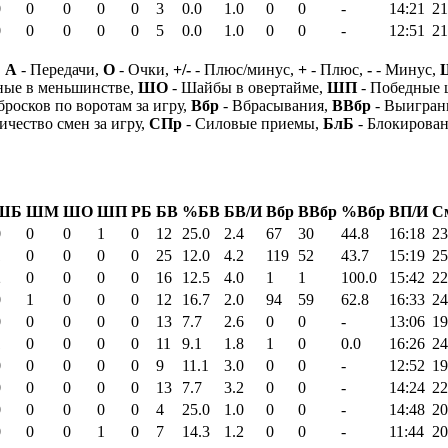
0
0
0
0
0
3
0.0
1.0
0
0
-
14:21
21
0
0
0
0
0
5
0.0
1.0
0
0
-
12:51
21
,
А
- Передачи,
О
- Очки,
+/-
- Плюс/минус,
+
- Плюс,
-
- Минус,
ные в меньшинстве,
ШО
- Шайбы в овертайме,
ШП
- Победные
бросков по воротам за игру,
Вбр
- Вбрасывания,
ВВбр
- Выигран
ичество смен за игру,
СПр
- Силовые приемы,
БлБ
- Блокирова
ШБ
ШМ
ШО
ШП
РБ
БВ
%БВ
БВ/И
Вбр
ВВбр
%Вбр
ВП/И
С
0
0
0
1
0
12
25.0
2.4
67
30
44.8
16:18
23
1
0
0
0
0
25
12.0
4.2
119
52
43.7
15:19
25
2
0
0
0
0
16
12.5
4.0
1
1
100.0
15:42
22
0
1
0
0
0
12
16.7
2.0
94
59
62.8
16:33
24
0
0
0
0
0
13
7.7
2.6
0
0
-
13:06
19
1
0
0
0
0
11
9.1
1.8
1
0
0.0
16:26
24
0
0
0
0
0
9
11.1
3.0
0
0
-
12:52
19
0
0
0
0
0
13
7.7
3.2
0
0
-
14:24
22
0
0
0
0
0
4
25.0
1.0
0
0
-
14:48
20
0
0
0
1
0
7
14.3
1.2
0
0
-
11:44
20