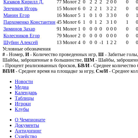
Казаков Кирилл Д.
77
Молот
2
0
2
2
2
2
0
0
0
Зенчиков Игорь
15
Молот
6
0
2
2
1
3
2
2
0
Манин Егор
16
Молот
5
1
0
1
0
3
3
0
0
Пархоменко Константин
45
Молот
6
1
0
1
2
3
1
0
1
Зиминов Захар
91
Молот
1
0
0
0
0
0
0
0
0
Колесников Егор
79
Молот
2
0
0
0
0
0
0
0
0
Шубин Алексей
13
Молот
4
0
0
0
-1
1
2
2
0
Условные обозначения
#
- Номер,
И
- Количество проведенных игр,
Ш
- Забитые голы
Шайбы, заброшенные в большинстве,
ШМ
- Шайбы, заброшен
- Процент реализованных бросков,
БВ/И
- Среднее количество 
ВП/И
- Среднее время на площадке за игру,
См/И
- Среднее кол
Новости
Медиа
Календарь
Таблицы
Игроки
Клубы
О Чемпионате
Документы
Антидопинг
Судейство