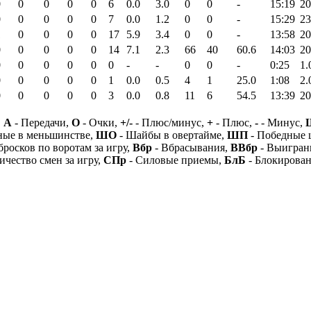
0
0
0
0
0
6
0.0
3.0
0
0
-
15:19
20
0
0
0
0
0
7
0.0
1.2
0
0
-
15:29
23
1
0
0
0
0
17
5.9
3.4
0
0
-
13:58
20
0
0
0
0
0
14
7.1
2.3
66
40
60.6
14:03
20
0
0
0
0
0
0
-
-
0
0
-
0:25
1.
0
0
0
0
0
1
0.0
0.5
4
1
25.0
1:08
2.
0
0
0
0
0
3
0.0
0.8
11
6
54.5
13:39
20
,
А
- Передачи,
О
- Очки,
+/-
- Плюс/минус,
+
- Плюс,
-
- Минус,
ные в меньшинстве,
ШО
- Шайбы в овертайме,
ШП
- Победные
бросков по воротам за игру,
Вбр
- Вбрасывания,
ВВбр
- Выигран
ичество смен за игру,
СПр
- Силовые приемы,
БлБ
- Блокирова