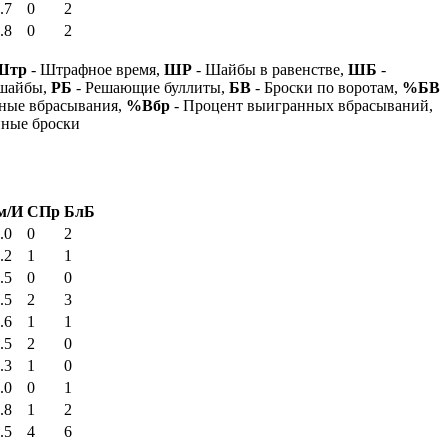
.7
0
2
.8
0
2
Штр
- Штрафное время,
ШР
- Шайбы в равенстве,
ШБ
-
 шайбы,
РБ
- Решающие буллиты,
БВ
- Броски по воротам,
%БВ
ные вбрасывания,
%Вбр
- Процент выигранных вбрасываний,
нные броски
м/И
СПр
БлБ
.0
0
2
.2
1
1
.5
0
0
.5
2
3
.6
1
1
.5
2
0
.3
1
0
.0
0
1
.8
1
2
.5
4
6