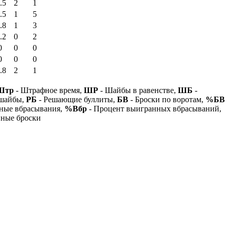
.5
2
1
.5
1
5
.8
1
3
.2
0
2
0
0
0
0
0
0
.8
2
1
Штр
- Штрафное время,
ШР
- Шайбы в равенстве,
ШБ
-
 шайбы,
РБ
- Решающие буллиты,
БВ
- Броски по воротам,
%БВ
ные вбрасывания,
%Вбр
- Процент выигранных вбрасываний,
нные броски