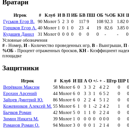
Вратари
Игрок
#
Клуб
И
В
П
ИБ
БВ
ПШ
ОБ
%ОБ
КН
Гуськов Егор В.
90
Молот
5
2
3
0
117
9
108
92.3
1.82
0
Горшков Егор А.
40
Молот
1
0
1
0
23
4
19
82.6
3.85
0
Кудашев Данил
31
Молот
0
0
0
0
0
0
0
-
-
0
Условные обозначения
#
- Номер,
И
- Количество проведенных игр,
В
- Выигрыши,
П
%ОБ
- Процент отраженных бросков,
КН
- Коэффициент над
площадке
Защитники
Игрок
#
Клуб
И
Ш
А
О
+/-
+
-
Штр
ШР
Верёвкин Максим
58
Молот
6
0
3
3
2
4
2
2
0
Ерохин Арсений
44
Молот
6
0
3
3
1
6
5
2
0
Зайцев Дмитрий Ю.
86
Молот
6
0
2
2
4
5
1
2
0
Кожевников Алексей М.
55
Молот
6
1
0
1
-2
2
4
2
1
Бычков Роман
42
Молот
5
0
1
1
0
2
2
4
0
Зимин Никита М.
39
Молот
1
0
0
0
0
0
0
0
0
Романов Роман О.
94
Молот
3
0
0
0
1
2
1
4
0