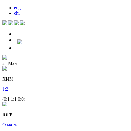
eng
chi
21
Май
ХИМ
1
:
2
(0:1 1:1 0:0)
ЮГР
О матче