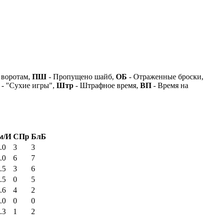
 воротам,
ПШ
- Пропущено шайб,
ОБ
- Отраженные броски,
- "Сухие игры",
Штр
- Штрафное время,
ВП
- Время на
м/И
СПр
БлБ
.0
3
3
.0
6
7
.5
3
6
.5
0
5
.6
4
2
.0
0
0
.3
1
2