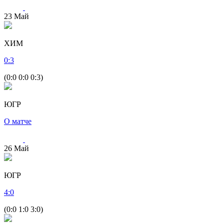
23
Май
ХИМ
0
:
3
(0:0 0:0 0:3)
ЮГР
О матче
26
Май
ЮГР
4
:
0
(0:0 1:0 3:0)