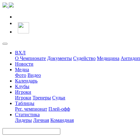
ВХЛ
О Чемпионате
Документы
Судейство
Медицина
Антидоп
Новости
Медиа
Фото
Видео
Календарь
Клубы
Игроки
Игроки
Тренеры
Судьи
Таблицы
Рег. чемпионат
Плей-офф
Статистика
Лидеры
Личная
Командная