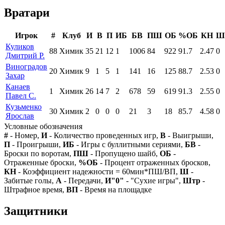
Вратари
Игрок
#
Клуб
И
В
П
ИБ
БВ
ПШ
ОБ
%ОБ
КН
Ш
Куликов
88
Химик
35
21
12
1
1006
84
922
91.7
2.47
0
Дмитрий Р.
Виноградов
20
Химик
9
1
5
1
141
16
125
88.7
2.53
0
Захар
Канаев
1
Химик
26
14
7
2
678
59
619
91.3
2.55
0
Павел С.
Кузьменко
30
Химик
2
0
0
0
21
3
18
85.7
4.58
0
Ярослав
Условные обозначения
#
- Номер,
И
- Количество проведенных игр,
В
- Выигрыши,
П
- Проигрыши,
ИБ
- Игры с буллитными сериями,
БВ
-
Броски по воротам,
ПШ
- Пропущено шайб,
ОБ
-
Отраженные броски,
%ОБ
- Процент отраженных бросков,
КН
- Коэффициент надежности = 60мин*ПШ/ВП,
Ш
-
Забитые голы,
А
- Передачи,
И"0"
- "Сухие игры",
Штр
-
Штрафное время,
ВП
- Время на площадке
Защитники