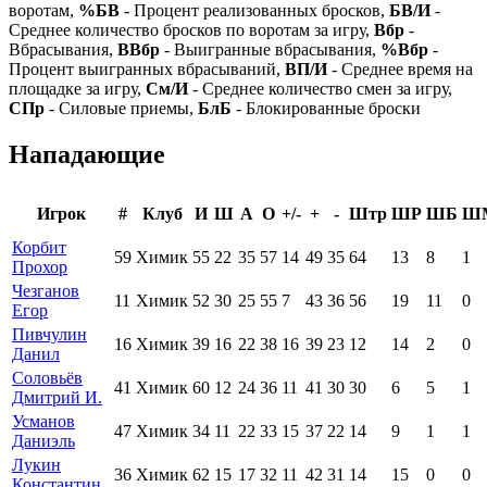
воротам,
%БВ
- Процент реализованных бросков,
БВ/И
-
Среднее количество бросков по воротам за игру,
Вбр
-
Вбрасывания,
ВВбр
- Выигранные вбрасывания,
%Вбр
-
Процент выигранных вбрасываний,
ВП/И
- Среднее время на
площадке за игру,
См/И
- Среднее количество смен за игру,
СПр
- Силовые приемы,
БлБ
- Блокированные броски
Нападающие
Игрок
#
Клуб
И
Ш
А
О
+/-
+
-
Штр
ШР
ШБ
Ш
Корбит
59
Химик
55
22
35
57
14
49
35
64
13
8
1
Прохор
Чезганов
11
Химик
52
30
25
55
7
43
36
56
19
11
0
Егор
Пивчулин
16
Химик
39
16
22
38
16
39
23
12
14
2
0
Данил
Соловьёв
41
Химик
60
12
24
36
11
41
30
30
6
5
1
Дмитрий И.
Усманов
47
Химик
34
11
22
33
15
37
22
14
9
1
1
Даниэль
Лукин
36
Химик
62
15
17
32
11
42
31
14
15
0
0
Константин