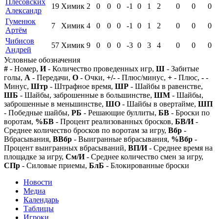
Плесовских
19
Химик
2
0
0
0
-1
0
1
2
0
0
0
Александр
Гуменюк
7
Химик
4
0
0
0
-1
0
1
2
0
0
0
Артём
Чибисов
57
Химик
9
0
0
0
-3
0
3
4
0
0
0
Андрей
Условные обозначения
#
- Номер,
И
- Количество проведенных игр,
Ш
- Забитые
голы,
А
- Передачи,
О
- Очки,
+/-
- Плюс/минус,
+
- Плюс,
-
-
Минус,
Штр
- Штрафное время,
ШР
- Шайбы в равенстве,
ШБ
- Шайбы, заброшенные в большинстве,
ШМ
- Шайбы,
заброшенные в меньшинстве,
ШО
- Шайбы в овертайме,
ШП
- Победные шайбы,
РБ
- Решающие буллиты,
БВ
- Броски по
воротам,
%БВ
- Процент реализованных бросков,
БВ/И
-
Среднее количество бросков по воротам за игру,
Вбр
-
Вбрасывания,
ВВбр
- Выигранные вбрасывания,
%Вбр
-
Процент выигранных вбрасываний,
ВП/И
- Среднее время на
площадке за игру,
См/И
- Среднее количество смен за игру,
СПр
- Силовые приемы,
БлБ
- Блокированные броски
Новости
Медиа
Календарь
Таблицы
Игроки