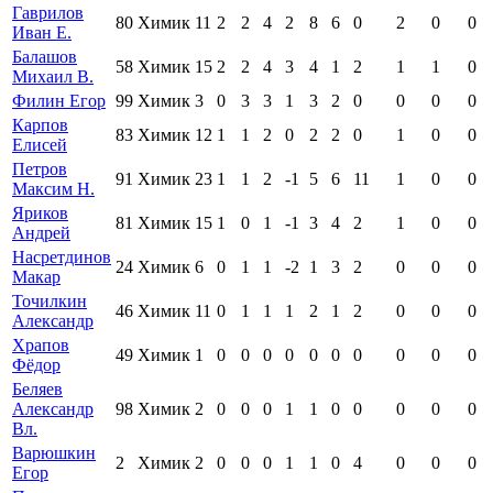
Гаврилов
80
Химик
11
2
2
4
2
8
6
0
2
0
0
Иван Е.
Балашов
58
Химик
15
2
2
4
3
4
1
2
1
1
0
Михаил В.
Филин Егор
99
Химик
3
0
3
3
1
3
2
0
0
0
0
Карпов
83
Химик
12
1
1
2
0
2
2
0
1
0
0
Елисей
Петров
91
Химик
23
1
1
2
-1
5
6
11
1
0
0
Максим Н.
Яриков
81
Химик
15
1
0
1
-1
3
4
2
1
0
0
Андрей
Насретдинов
24
Химик
6
0
1
1
-2
1
3
2
0
0
0
Макар
Точилкин
46
Химик
11
0
1
1
1
2
1
2
0
0
0
Александр
Храпов
49
Химик
1
0
0
0
0
0
0
0
0
0
0
Фёдор
Беляев
Александр
98
Химик
2
0
0
0
1
1
0
0
0
0
0
Вл.
Варюшкин
2
Химик
2
0
0
0
1
1
0
4
0
0
0
Егор