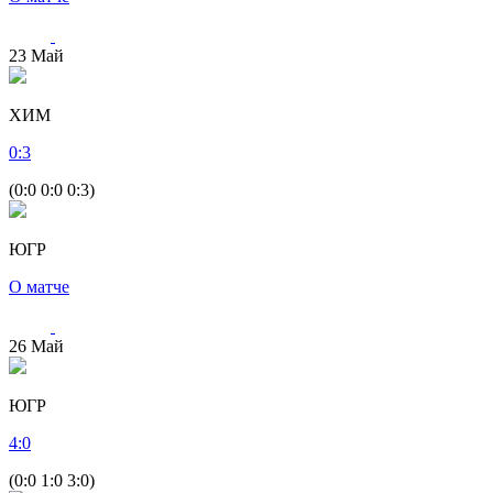
23
Май
ХИМ
0
:
3
(0:0 0:0 0:3)
ЮГР
О матче
26
Май
ЮГР
4
:
0
(0:0 1:0 3:0)