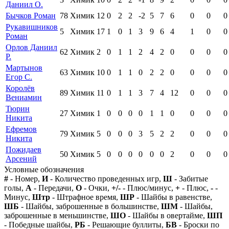
Даниил О.
Бычков Роман
78
Химик
12
0
2
2
-2
5
7
6
0
0
0
Рукавишников
5
Химик
17
1
0
1
3
9
6
4
1
0
0
Роман
Орлов Даниил
62
Химик
2
0
1
1
2
4
2
0
0
0
0
Р.
Мартынов
63
Химик
10
0
1
1
0
2
2
0
0
0
0
Егор С.
Королёв
89
Химик
11
0
1
1
3
7
4
12
0
0
0
Вениамин
Тюрин
27
Химик
1
0
0
0
0
1
1
0
0
0
0
Никита
Ефремов
79
Химик
5
0
0
0
3
5
2
2
0
0
0
Никита
Пожидаев
50
Химик
5
0
0
0
0
0
0
2
0
0
0
Арсений
Условные обозначения
#
- Номер,
И
- Количество проведенных игр,
Ш
- Забитые
голы,
А
- Передачи,
О
- Очки,
+/-
- Плюс/минус,
+
- Плюс,
-
-
Минус,
Штр
- Штрафное время,
ШР
- Шайбы в равенстве,
ШБ
- Шайбы, заброшенные в большинстве,
ШМ
- Шайбы,
заброшенные в меньшинстве,
ШО
- Шайбы в овертайме,
ШП
- Победные шайбы,
РБ
- Решающие буллиты,
БВ
- Броски по