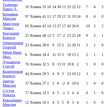
Ткаченко
10
Химик
35
16
14
30
13
35
22
12
7
4
5
Павел Д.
Кровяков
97
Химик
41
12
17
29
12
31
19
24
8
4
0
Максим
Мансуров
65
Химик
43
14
13
27
17
43
26
8
10
2
2
Демид
Кондырев
25
Химик
48
12
5
17
-2
23
25
18
9
2
1
Кирилл
Овчинников
23
Химик
38
6
9
15
2
22
20
11
5
1
0
Георгий
Рябов Иван
6
Химик
34
4
11
15
3
18
15
2
2
1
1
Мих.
Лукьянцев
76
Химик
32
5
8
13
11
19
8
2
5
0
0
Сергей
Кожевников
44
Химик
29
5
4
9
3
13
10
12
3
2
0
Кирилл
Замула
37
Химик
37
1
5
6
-2
8
10
6
1
0
0
Максим
Сусуев
77
Химик
12
1
4
5
-1
3
4
4
0
1
0
Никита
Ковалишин
12
Химик
16
1
4
5
5
8
3
4
1
0
0
Максим