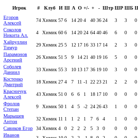
Игрок
#
Клуб
И
Ш
А
О
+/-
+
-
Штр
ШР
ШБ
Егоров
74
Химик
57
6
14
20
4
40
36
24
3
3
0
Алексей
Соколов
4
Химик
60
6
14
20
24
64
40
46
6
0
0
Никита Ал.
Хайруллин
29
Химик
25
5
12
17
16
33
17
14
2
3
0
Тимур
Парамонов
26
Химик
51
5
9
14
21
40
19
16
5
0
0
Арсений
Соболев
33
Химик
55
3
10
13
17
36
19
10
3
0
0
Даниил
Костенко
18
Химик
27
4
7
11
-1
22
23
21
2
2
0
Дмитрий
Красничук
43
Химик
51
0
6
6
1
18
17
10
0
0
0
Алексей
Фролов
9
Химик
50
1
4
5
-2
24
26
43
1
0
0
Степан
Марышев
32
Химик
11
1
1
2
1
7
6
4
1
0
0
Антон
Савиков Егор
34
Химик
4
0
2
2
2
5
3
0
0
0
0
Иванов
3
Химик
10
0
2
2
-1
8
9
2
0
0
0