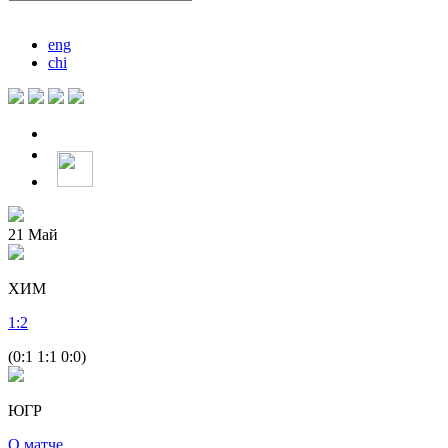
eng
chi
21
Май
ХИМ
1
:
2
(0:1 1:1 0:0)
ЮГР
О матче