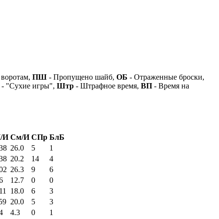
 воротам,
ПШ
- Пропущено шайб,
ОБ
- Отраженные броски,
- "Сухие игры",
Штр
- Штрафное время,
ВП
- Время на
/И
См/И
СПр
БлБ
38
26.0
5
1
38
20.2
14
4
02
26.3
9
6
6
12.7
0
0
11
18.0
6
3
59
20.0
5
3
4
4.3
0
1