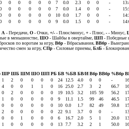
0
0
0
0
0
0
7
0.0
2.3
0
0
-
13:
0
0
0
0
0
0
7
0.0
1.4
0
0
-
15:
0
0
0
0
0
0
10
0.0
1.7
0
0
-
14:
0
0
0
0
0
0
9
0.0
1.5
0
0
-
14:
,
А
- Передачи,
О
- Очки,
+/-
- Плюс/минус,
+
- Плюс,
-
- Минус,
ные в меньшинстве,
ШО
- Шайбы в овертайме,
ШП
- Победные
бросков по воротам за игру,
Вбр
- Вбрасывания,
ВВбр
- Выигран
ичество смен за игру,
СПр
- Силовые приемы,
БлБ
- Блокирова
р
ШР
ШБ
ШМ
ШО
ШП
РБ
БВ
%БВ
БВ/И
Вбр
ВВбр
%Вбр
В
1
2
0
0
0
0
24
12.5
4.0
0
0
-
1
4
0
0
1
1
0
16
25.0
2.7
3
2
66.7
1
0
2
0
0
0
0
19
10.5
3.2
105
59
56.2
1
1
0
0
0
0
0
9
11.1
1.5
99
46
46.5
1
0
0
0
0
0
0
10
0.0
1.7
82
49
59.8
1
2
0
0
0
0
0
22
9.1
3.7
0
0
-
1
0
0
1
0
0
0
6
16.7
2.0
5
1
20.0
1
1
0
0
0
0
0
13
7.7
3.2
2
1
50.0
1