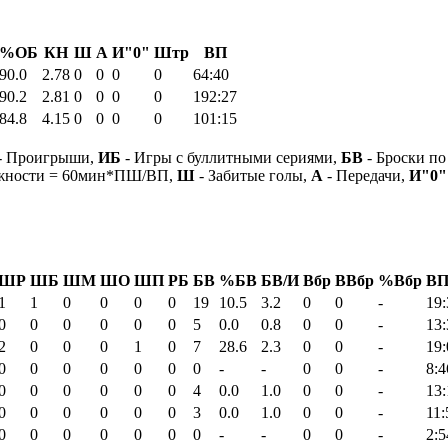
%ОБ
КН
Ш
А
И"0"
Штр
ВП
90.0
2.78
0
0
0
0
64:40
90.2
2.81
0
0
0
0
192:27
84.8
4.15
0
0
0
0
101:15
- Проигрыши,
ИБ
- Игры с буллитными сериями,
БВ
- Броски по
ежности = 60мин*ПШ/ВП,
Ш
- Забитые голы,
А
- Передачи,
И"0"
ШР
ШБ
ШМ
ШО
ШП
РБ
БВ
%БВ
БВ/И
Вбр
ВВбр
%Вбр
ВП
1
1
0
0
0
0
19
10.5
3.2
0
0
-
19:
0
0
0
0
0
0
5
0.0
0.8
0
0
-
13:
2
0
0
0
1
0
7
28.6
2.3
0
0
-
19:
0
0
0
0
0
0
0
-
-
0
0
-
8:4
0
0
0
0
0
0
4
0.0
1.0
0
0
-
13:
0
0
0
0
0
0
3
0.0
1.0
0
0
-
11:
0
0
0
0
0
0
0
-
-
0
0
-
2:5