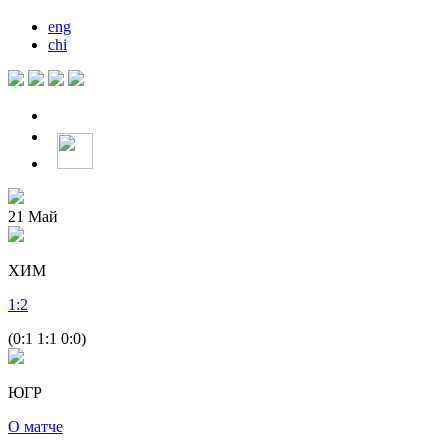
eng
chi
21
Май
ХИМ
1
:
2
(0:1 1:1 0:0)
ЮГР
О матче