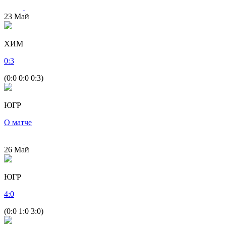
23
Май
ХИМ
0
:
3
(0:0 0:0 0:3)
ЮГР
О матче
26
Май
ЮГР
4
:
0
(0:0 1:0 3:0)