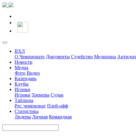
ВХЛ
О Чемпионате
Документы
Судейство
Медицина
Антидоп
Новости
Медиа
Фото
Видео
Календарь
Клубы
Игроки
Игроки
Тренеры
Судьи
Таблицы
Рег. чемпионат
Плей-офф
Статистика
Лидеры
Личная
Командная