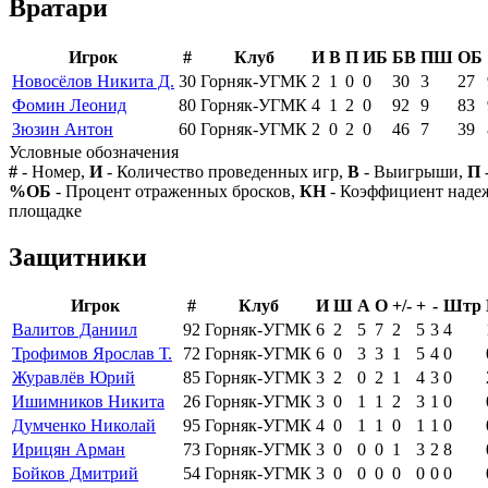
Вратари
Игрок
#
Клуб
И
В
П
ИБ
БВ
ПШ
ОБ
Новосёлов Никита Д.
30
Горняк-УГМК
2
1
0
0
30
3
27
Фомин Леонид
80
Горняк-УГМК
4
1
2
0
92
9
83
Зюзин Антон
60
Горняк-УГМК
2
0
2
0
46
7
39
Условные обозначения
#
- Номер,
И
- Количество проведенных игр,
В
- Выигрыши,
П
%ОБ
- Процент отраженных бросков,
КН
- Коэффициент над
площадке
Защитники
Игрок
#
Клуб
И
Ш
А
О
+/-
+
-
Штр
Валитов Даниил
92
Горняк-УГМК
6
2
5
7
2
5
3
4
Трофимов Ярослав Т.
72
Горняк-УГМК
6
0
3
3
1
5
4
0
Журавлёв Юрий
85
Горняк-УГМК
3
2
0
2
1
4
3
0
Ишимников Никита
26
Горняк-УГМК
3
0
1
1
2
3
1
0
Думченко Николай
95
Горняк-УГМК
4
0
1
1
0
1
1
0
Ирицян Арман
73
Горняк-УГМК
3
0
0
0
1
3
2
8
Бойков Дмитрий
54
Горняк-УГМК
3
0
0
0
0
0
0
0