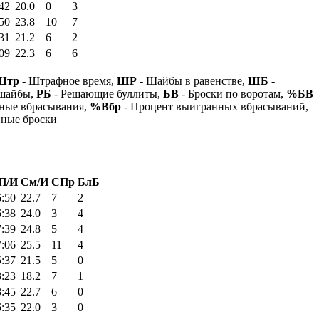
42
20.0
0
3
50
23.8
10
7
31
21.2
6
2
09
22.3
6
6
Штр
- Штрафное время,
ШР
- Шайбы в равенстве,
ШБ
-
 шайбы,
РБ
- Решающие буллиты,
БВ
- Броски по воротам,
%БВ
ные вбрасывания,
%Вбр
- Процент выигранных вбрасываний,
нные броски
П/И
См/И
СПр
БлБ
6:50
22.7
7
2
6:38
24.0
3
4
7:39
24.8
5
4
7:06
25.5
11
4
5:37
21.5
5
0
3:23
18.2
7
1
3:45
22.7
6
0
6:35
22.0
3
0