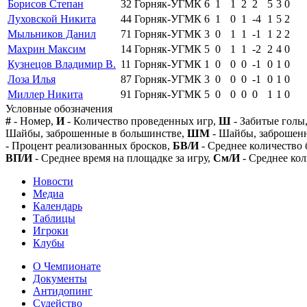
Борисов Степан
32
Горняк-УГМК
6
1
1
2
2
5
3
0
Луховской Никита
44
Горняк-УГМК
6
1
0
1
-4
1
5
2
Мыльников Данил
71
Горняк-УГМК
3
0
1
1
-1
1
2
2
Махрин Максим
14
Горняк-УГМК
5
0
1
1
-2
2
4
0
Кузнецов Владимир В.
11
Горняк-УГМК
1
0
0
0
-1
0
1
0
Лоза Илья
87
Горняк-УГМК
3
0
0
0
-1
0
1
0
Миллер Никита
91
Горняк-УГМК
5
0
0
0
0
1
1
0
Условные обозначения
#
- Номер,
И
- Количество проведенных игр,
Ш
- Забитые голы
Шайбы, заброшенные в большинстве,
ШМ
- Шайбы, заброшен
- Процент реализованных бросков,
БВ/И
- Среднее количество 
ВП/И
- Среднее время на площадке за игру,
См/И
- Среднее кол
Новости
Медиа
Календарь
Таблицы
Игроки
Клубы
О Чемпионате
Документы
Антидопинг
Судейство