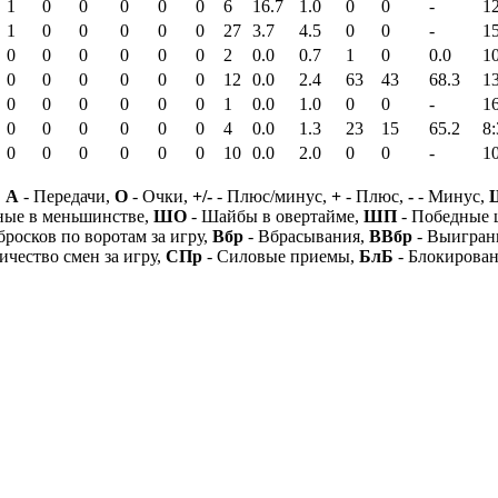
1
0
0
0
0
0
6
16.7
1.0
0
0
-
1
1
0
0
0
0
0
27
3.7
4.5
0
0
-
1
0
0
0
0
0
0
2
0.0
0.7
1
0
0.0
10
0
0
0
0
0
0
12
0.0
2.4
63
43
68.3
1
0
0
0
0
0
0
1
0.0
1.0
0
0
-
1
0
0
0
0
0
0
4
0.0
1.3
23
15
65.2
8:
0
0
0
0
0
0
10
0.0
2.0
0
0
-
1
,
А
- Передачи,
О
- Очки,
+/-
- Плюс/минус,
+
- Плюс,
-
- Минус,
ные в меньшинстве,
ШО
- Шайбы в овертайме,
ШП
- Победные
бросков по воротам за игру,
Вбр
- Вбрасывания,
ВВбр
- Выигран
ичество смен за игру,
СПр
- Силовые приемы,
БлБ
- Блокирова