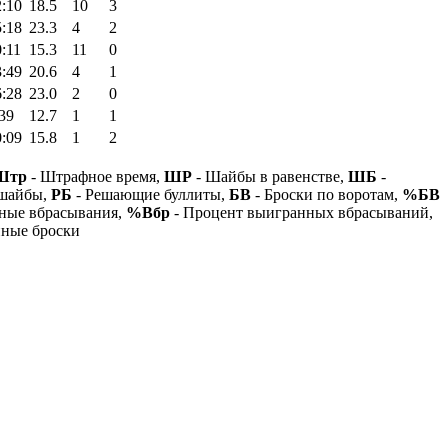
2:10
18.5
10
3
5:18
23.3
4
2
:11
15.3
11
0
3:49
20.6
4
1
6:28
23.0
2
0
39
12.7
1
1
0:09
15.8
1
2
Штр
- Штрафное время,
ШР
- Шайбы в равенстве,
ШБ
-
 шайбы,
РБ
- Решающие буллиты,
БВ
- Броски по воротам,
%БВ
ные вбрасывания,
%Вбр
- Процент выигранных вбрасываний,
нные броски