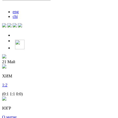
eng
chi
21
Май
ХИМ
1
:
2
(0:1 1:1 0:0)
ЮГР
О матче