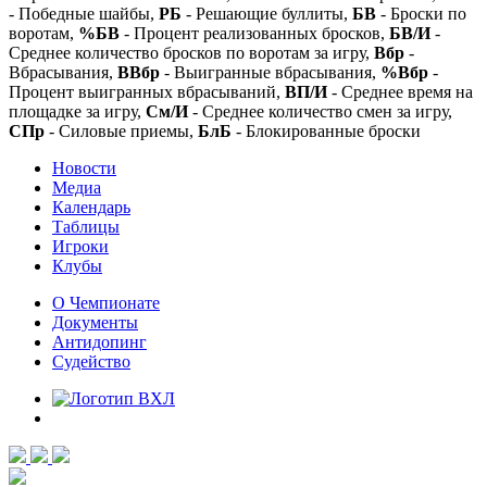
- Победные шайбы,
РБ
- Решающие буллиты,
БВ
- Броски по
воротам,
%БВ
- Процент реализованных бросков,
БВ/И
-
Среднее количество бросков по воротам за игру,
Вбр
-
Вбрасывания,
ВВбр
- Выигранные вбрасывания,
%Вбр
-
Процент выигранных вбрасываний,
ВП/И
- Среднее время на
площадке за игру,
См/И
- Среднее количество смен за игру,
СПр
- Силовые приемы,
БлБ
- Блокированные броски
Новости
Медиа
Календарь
Таблицы
Игроки
Клубы
О Чемпионате
Документы
Антидопинг
Судейство