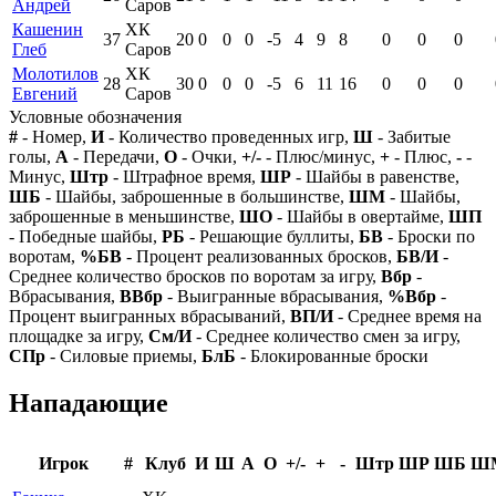
Андрей
Саров
Кашенин
ХК
37
20
0
0
0
-5
4
9
8
0
0
0
Глеб
Саров
Молотилов
ХК
28
30
0
0
0
-5
6
11
16
0
0
0
Евгений
Саров
Условные обозначения
#
- Номер,
И
- Количество проведенных игр,
Ш
- Забитые
голы,
А
- Передачи,
О
- Очки,
+/-
- Плюс/минус,
+
- Плюс,
-
-
Минус,
Штр
- Штрафное время,
ШР
- Шайбы в равенстве,
ШБ
- Шайбы, заброшенные в большинстве,
ШМ
- Шайбы,
заброшенные в меньшинстве,
ШО
- Шайбы в овертайме,
ШП
- Победные шайбы,
РБ
- Решающие буллиты,
БВ
- Броски по
воротам,
%БВ
- Процент реализованных бросков,
БВ/И
-
Среднее количество бросков по воротам за игру,
Вбр
-
Вбрасывания,
ВВбр
- Выигранные вбрасывания,
%Вбр
-
Процент выигранных вбрасываний,
ВП/И
- Среднее время на
площадке за игру,
См/И
- Среднее количество смен за игру,
СПр
- Силовые приемы,
БлБ
- Блокированные броски
Нападающие
Игрок
#
Клуб
И
Ш
А
О
+/-
+
-
Штр
ШР
ШБ
Ш