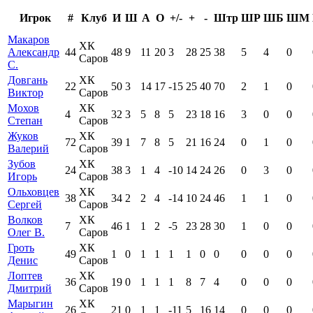
Игрок
#
Клуб
И
Ш
А
О
+/-
+
-
Штр
ШР
ШБ
ШМ
Макаров
ХК
Александр
44
48
9
11
20
3
28
25
38
5
4
0
Саров
С.
Довгань
ХК
22
50
3
14
17
-15
25
40
70
2
1
0
Виктор
Саров
Мохов
ХК
4
32
3
5
8
5
23
18
16
3
0
0
Степан
Саров
Жуков
ХК
72
39
1
7
8
5
21
16
24
0
1
0
Валерий
Саров
Зубов
ХК
24
38
3
1
4
-10
14
24
26
0
3
0
Игорь
Саров
Ольховцев
ХК
38
34
2
2
4
-14
10
24
46
1
1
0
Сергей
Саров
Волков
ХК
7
46
1
1
2
-5
23
28
30
1
0
0
Олег В.
Саров
Гроть
ХК
49
1
0
1
1
1
1
0
0
0
0
0
Денис
Саров
Лоптев
ХК
36
19
0
1
1
1
8
7
4
0
0
0
Дмитрий
Саров
Марыгин
ХК
26
21
0
1
1
-11
5
16
14
0
0
0