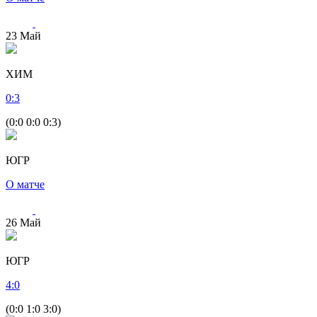
23
Май
ХИМ
0
:
3
(0:0 0:0 0:3)
ЮГР
О матче
26
Май
ЮГР
4
:
0
(0:0 1:0 3:0)