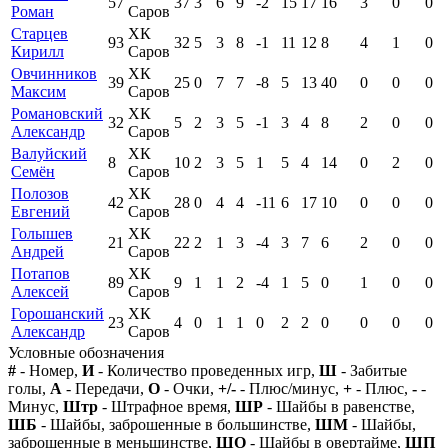
57
37
3
6
9
-2
15
17
16
3
0
0
Роман
Саров
Старцев
ХК
93
32
5
3
8
-1
11
12
8
4
1
0
Кирилл
Саров
Овчинников
ХК
39
25
0
7
7
-8
5
13
40
0
0
0
Максим
Саров
Романовский
ХК
32
5
2
3
5
-1
3
4
8
2
0
0
Александр
Саров
Валуйский
ХК
8
10
2
3
5
1
5
4
14
0
2
0
Семён
Саров
Полозов
ХК
42
28
0
4
4
-11
6
17
10
0
0
0
Евгений
Саров
Голышев
ХК
21
22
2
1
3
-4
3
7
6
2
0
0
Андрей
Саров
Потапов
ХК
89
9
1
1
2
-4
1
5
0
1
0
0
Алексей
Саров
Горошанский
ХК
23
4
0
1
1
0
2
2
0
0
0
0
Александр
Саров
Условные обозначения
#
- Номер,
И
- Количество проведенных игр,
Ш
- Забитые
голы,
А
- Передачи,
О
- Очки,
+/-
- Плюс/минус,
+
- Плюс,
-
-
Минус,
Штр
- Штрафное время,
ШР
- Шайбы в равенстве,
ШБ
- Шайбы, заброшенные в большинстве,
ШМ
- Шайбы,
заброшенные в меньшинстве,
ШО
- Шайбы в овертайме,
ШП