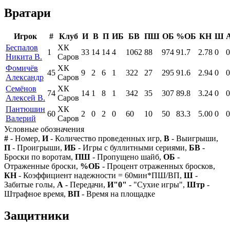
Вратари
Игрок
#
Клуб
И
В
П
ИБ
БВ
ПШ
ОБ
%ОБ
КН
Ш
Беспалов
ХК
1
33
14
14
4
1062
88
974
91.7
2.78
0
0
Никита В.
Саров
Фомичёв
ХК
45
9
2
6
1
322
27
295
91.6
2.94
0
0
Александр
Саров
Семёнов
ХК
74
14
1
8
1
342
35
307
89.8
3.24
0
0
Алексей В.
Саров
Пантюшин
ХК
60
2
0
2
0
60
10
50
83.3
5.00
0
0
Валерий
Саров
Условные обозначения
#
- Номер,
И
- Количество проведенных игр,
В
- Выигрыши,
П
- Проигрыши,
ИБ
- Игры с буллитными сериями,
БВ
-
Броски по воротам,
ПШ
- Пропущено шайб,
ОБ
-
Отраженные броски,
%ОБ
- Процент отраженных бросков,
КН
- Коэффициент надежности = 60мин*ПШ/ВП,
Ш
-
Забитые голы,
А
- Передачи,
И"0"
- "Сухие игры",
Штр
-
Штрафное время,
ВП
- Время на площадке
Защитники