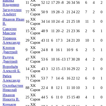
Бакика
ХК
11
52
12
17
29
-8
26
34
56
6
4
2
Владимир
Саров
Загидуллин
ХК
77
50
9
19
28
-3
21
24
22
7
2
0
Альберт
Саров
Иванов Иван
ХК
16
34
14
10
24
-4
21
25
18
11
3
0
В.
Саров
Савосин
ХК
15
48
9
11
20
-2
21
23
36
2
6
1
Максим
Саров
Торяник
ХК
29
43
11
6
17
3
24
21
20
10
1
0
Александр
Саров
Клопов
ХК
9
24
8
8
16
1
10
9
6
2
5
1
Дмитрий
Саров
Радчук
ХК
47
53
6
10
16
-13
17
30
28
4
2
0
Дмитрий
Саров
Воробьёв
ХК
14
43
3
12
15
-13
16
29
22
2
1
0
Алексей Б.
Саров
Рябев
ХК
71
53
7
7
14
-6
16
22
12
6
0
1
Александр
Саров
Охлобыстин
ХК
88
22
4
8
12
1
11
10
10
3
1
0
Николай
Саров
Иванов
ХК
25
44
5
6
11
0
15
15
40
4
1
0
Никита В.
Саров
Коньков
ХК