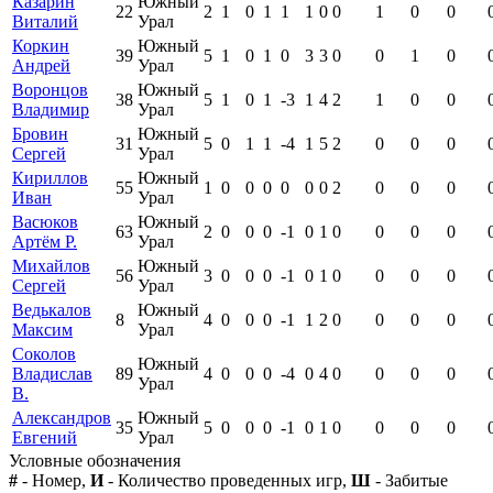
Казарин
Южный
22
2
1
0
1
1
1
0
0
1
0
0
Виталий
Урал
Коркин
Южный
39
5
1
0
1
0
3
3
0
0
1
0
Андрей
Урал
Воронцов
Южный
38
5
1
0
1
-3
1
4
2
1
0
0
Владимир
Урал
Бровин
Южный
31
5
0
1
1
-4
1
5
2
0
0
0
Сергей
Урал
Кириллов
Южный
55
1
0
0
0
0
0
0
2
0
0
0
Иван
Урал
Васюков
Южный
63
2
0
0
0
-1
0
1
0
0
0
0
Артём Р.
Урал
Михайлов
Южный
56
3
0
0
0
-1
0
1
0
0
0
0
Сергей
Урал
Ведькалов
Южный
8
4
0
0
0
-1
1
2
0
0
0
0
Максим
Урал
Соколов
Южный
Владислав
89
4
0
0
0
-4
0
4
0
0
0
0
Урал
В.
Александров
Южный
35
5
0
0
0
-1
0
1
0
0
0
0
Евгений
Урал
Условные обозначения
#
- Номер,
И
- Количество проведенных игр,
Ш
- Забитые