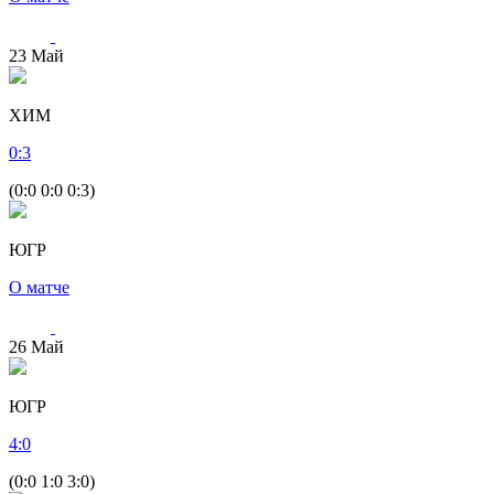
23
Май
ХИМ
0
:
3
(0:0 0:0 0:3)
ЮГР
О матче
26
Май
ЮГР
4
:
0
(0:0 1:0 3:0)