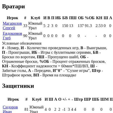
Вратари
Игрок
#
Клуб
И
В
П
ИБ
БВ
ПШ
ОБ
%ОБ
КН
Ш
А
Магарилов
Южный
33
5
2
3
0
150
13
137
91.3
2.53
0
0
Сергей
Урал
Евдокимов
Южный
90
0
0
0
0
0
0
0
-
-
0
0
Глеб
Урал
Условные обозначения
#
- Номер,
И
- Количество проведенных игр,
В
- Выигрыши,
П
- Проигрыши,
ИБ
- Игры с буллитными сериями,
БВ
-
Броски по воротам,
ПШ
- Пропущено шайб,
ОБ
-
Отраженные броски,
%ОБ
- Процент отраженных бросков,
КН
- Коэффициент надежности = 60мин*ПШ/ВП,
Ш
-
Забитые голы,
А
- Передачи,
И"0"
- "Сухие игры",
Штр
-
Штрафное время,
ВП
- Время на площадке
Защитники
Игрок
#
Клуб
И
Ш
А
О
+/-
+
-
Штр
ШР
ШБ
ШМ
Сидоров
Южный
81
4
0
2
2
-1
3
4
4
0
0
0
0
Иван
Урал