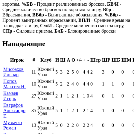
воротам,
%БВ
- Процент реализованных бросков,
БВ/И
-
Среднее количество бросков по воротам за игру,
Вбр
-
Вбрасывания,
ВВбр
- Выигранные вбрасывания,
%Вбр
-
Процент выигранных вбрасываний,
ВП/И
- Среднее время на
площадке за игру,
См/И
- Среднее количество смен за игру,
СПр
- Силовые приемы,
БлБ
- Блокированные броски
Нападающие
Игрок
#
Клуб
И
Ш
А
О
+/-
+
-
Штр
ШР
ШБ
ШМ
Мисбахов
Южный
11
5
3
2
5
0
4
4
2
3
0
0
Ильнар
Урал
Попов
Южный
10
5
2
2
4
0
4
4
0
1
1
0
Максим Н.
Урал
Камаев
Южный
27
2
1
1
2
1
1
0
4
0
1
0
Игорь
Урал
Евграфов
Южный
Александр
85
5
1
1
2
1
2
1
4
1
0
0
Урал
Е.
Музычко
Южный
13
5
0
2
2
0
2
2
4
0
0
0
Роман
Урал