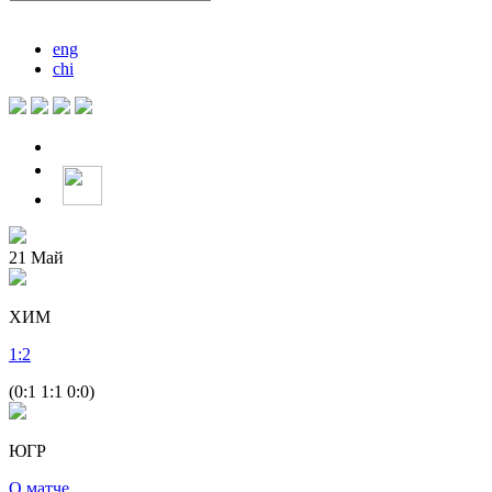
eng
chi
21
Май
ХИМ
1
:
2
(0:1 1:1 0:0)
ЮГР
О матче