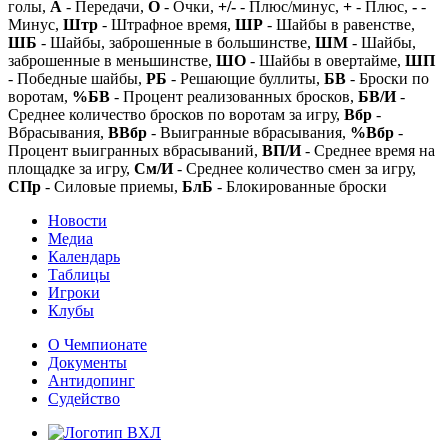
голы,
А
- Передачи,
О
- Очки,
+/-
- Плюс/минус,
+
- Плюс,
-
-
Минус,
Штр
- Штрафное время,
ШР
- Шайбы в равенстве,
ШБ
- Шайбы, заброшенные в большинстве,
ШМ
- Шайбы,
заброшенные в меньшинстве,
ШО
- Шайбы в овертайме,
ШП
- Победные шайбы,
РБ
- Решающие буллиты,
БВ
- Броски по
воротам,
%БВ
- Процент реализованных бросков,
БВ/И
-
Среднее количество бросков по воротам за игру,
Вбр
-
Вбрасывания,
ВВбр
- Выигранные вбрасывания,
%Вбр
-
Процент выигранных вбрасываний,
ВП/И
- Среднее время на
площадке за игру,
См/И
- Среднее количество смен за игру,
СПр
- Силовые приемы,
БлБ
- Блокированные броски
Новости
Медиа
Календарь
Таблицы
Игроки
Клубы
О Чемпионате
Документы
Антидопинг
Судейство