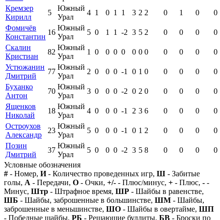
Кремзер
Южный
5
4
1
0
1
1
3
2
2
0
1
0
0
Кирилл
Урал
Фомичёв
Южный
16
5
0
1
1
-2
3
5
2
0
0
0
0
Константин
Урал
Скалин
Южный
82
1
0
0
0
0
0
0
0
0
0
0
0
Кристиан
Урал
Устюжанин
Южный
77
2
0
0
0
-1
0
1
0
0
0
0
0
Дмитрий
Урал
Буханко
Южный
70
3
0
0
0
-2
0
2
0
0
0
0
0
Антон
Урал
Ященков
Южный
18
4
0
0
0
-1
2
3
6
0
0
0
0
Николай
Урал
Остроухов
Южный
23
5
0
0
0
-1
0
1
2
0
0
0
0
Александр
Урал
Позин
Южный
37
5
0
0
0
-2
3
5
8
0
0
0
0
Дмитрий
Урал
Условные обозначения
#
- Номер,
И
- Количество проведенных игр,
Ш
- Забитые
голы,
А
- Передачи,
О
- Очки,
+/-
- Плюс/минус,
+
- Плюс,
-
-
Минус,
Штр
- Штрафное время,
ШР
- Шайбы в равенстве,
ШБ
- Шайбы, заброшенные в большинстве,
ШМ
- Шайбы,
заброшенные в меньшинстве,
ШО
- Шайбы в овертайме,
ШП
- Победные шайбы,
РБ
- Решающие буллиты,
БВ
- Броски по