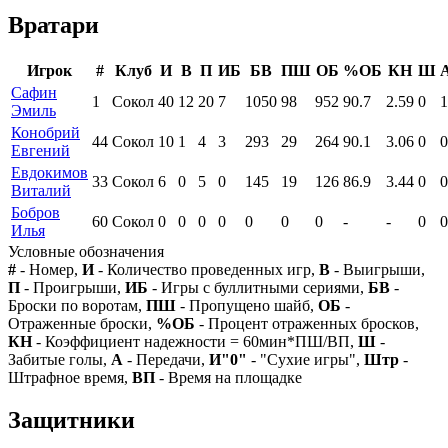
Вратари
Игрок
#
Клуб
И
В
П
ИБ
БВ
ПШ
ОБ
%ОБ
КН
Ш
Сафин
1
Сокол
40
12
20
7
1050
98
952
90.7
2.59
0
1
Эмиль
Конобрий
44
Сокол
10
1
4
3
293
29
264
90.1
3.06
0
0
Евгений
Евдокимов
33
Сокол
6
0
5
0
145
19
126
86.9
3.44
0
0
Виталий
Бобров
60
Сокол
0
0
0
0
0
0
0
-
-
0
0
Илья
Условные обозначения
#
- Номер,
И
- Количество проведенных игр,
В
- Выигрыши,
П
- Проигрыши,
ИБ
- Игры с буллитными сериями,
БВ
-
Броски по воротам,
ПШ
- Пропущено шайб,
ОБ
-
Отраженные броски,
%ОБ
- Процент отраженных бросков,
КН
- Коэффициент надежности = 60мин*ПШ/ВП,
Ш
-
Забитые голы,
А
- Передачи,
И"0"
- "Сухие игры",
Штр
-
Штрафное время,
ВП
- Время на площадке
Защитники