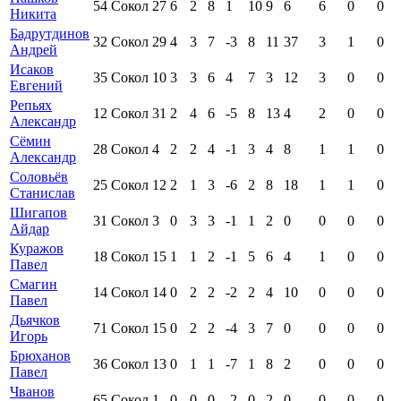
54
Сокол
27
6
2
8
1
10
9
6
6
0
0
Никита
Бадрутдинов
32
Сокол
29
4
3
7
-3
8
11
37
3
1
0
Андрей
Исаков
35
Сокол
10
3
3
6
4
7
3
12
3
0
0
Евгений
Репьях
12
Сокол
31
2
4
6
-5
8
13
4
2
0
0
Александр
Сёмин
28
Сокол
4
2
2
4
-1
3
4
8
1
1
0
Александр
Соловьёв
25
Сокол
12
2
1
3
-6
2
8
18
1
1
0
Станислав
Шигапов
31
Сокол
3
0
3
3
-1
1
2
0
0
0
0
Айдар
Куражов
18
Сокол
15
1
1
2
-1
5
6
4
1
0
0
Павел
Смагин
14
Сокол
14
0
2
2
-2
2
4
10
0
0
0
Павел
Дьячков
71
Сокол
15
0
2
2
-4
3
7
0
0
0
0
Игорь
Брюханов
36
Сокол
13
0
1
1
-7
1
8
2
0
0
0
Павел
Чванов
65
Сокол
1
0
0
0
-2
0
2
0
0
0
0