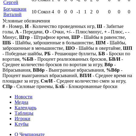
Сергей
Богдашкин
10
Сокол
4
0
0
0
-1
1
2
0
0
0
0
Виталий
Условные обозначения
#
- Номер,
И
- Количество проведенных игр,
Ш
- Забитые
голы,
А
- Передачи,
О
- Очки,
+/-
- Плюс/минус,
+
- Плюс,
-
-
Минус,
Штр
- Штрафное время,
ШР
- Шайбы в равенстве,
ШБ
- Шайбы, заброшенные в большинстве,
ШМ
- Шайбы,
заброшенные в меньшинстве,
ШО
- Шайбы в овертайме,
ШП
- Победные шайбы,
РБ
- Решающие буллиты,
БВ
- Броски по
воротам,
%БВ
- Процент реализованных бросков,
БВ/И
-
Среднее количество бросков по воротам за игру,
Вбр
-
Вбрасывания,
ВВбр
- Выигранные вбрасывания,
%Вбр
-
Процент выигранных вбрасываний,
ВП/И
- Среднее время на
площадке за игру,
См/И
- Среднее количество смен за игру,
СПр
- Силовые приемы,
БлБ
- Блокированные броски
Новости
Медиа
Календарь
Таблицы
Игроки
Клубы
О Чемпионате