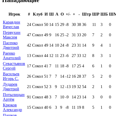
Нападающие
Игрок
#
Клуб
И
Ш
А
О
+/-
+
-
Штр
ШР
ШБ
Ш
Каравдин
24
Сокол
50
14
15
29
-8
30
38
36
11
3
0
Вячеслав
Первухин
47
Сокол
49
9
16
25
-2
31
33
20
7
2
0
Максим
Пасенко
42
Сокол
49
14
10
24
-8
23
31
14
9
4
1
Дмитрий
Раенко
13
Сокол
44
12
11
23
-6
27
33
12
8
3
1
Анатолий
Севастьянов
17
Сокол
41
7
11
18
-8
17
25
4
6
1
0
Сергей
Васильев
26
Сокол
51
7
7
14
-12
16
28
37
5
2
0
Игорь С.
Дударев
21
Сокол
52
3
9
12
-13
19
32
54
2
1
0
Дмитрий
Потылицын
91
Сокол
48
3
7
10
-9
14
23
14
3
0
0
Артём
Крюков
15
Сокол
40
6
3
9
-8
11
19
8
5
1
0
Александр
Пашков