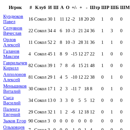
Игрок
#
Клуб
И
Ш
А
О
+/-
+
-
Штр
ШР
ШБ
ШМ
Курдюков
16
Сокол
30
1
11
12
-2
18
20
20
1
0
0
Павел
Селуянов
22
Сокол
34
4
6
10
-3
21
24
36
1
3
0
Вячеслав
Орлов
11
Сокол
52
2
8
10
-3
28
31
36
1
1
0
Алексей
Галанов
4
Сокол
45
1
8
9
-15
12
27
22
1
0
0
Максим
Гаврилычев
82
Сокол
39
1
7
8
-6
15
21
48
1
0
0
Кирилл
Апполонов
81
Сокол
29
1
4
5
-10
12
22
38
0
1
0
Алексей
Меньшиков
30
Сокол
17
1
2
3
-11
7
18
8
0
1
0
Виталий
Сыса
34
Сокол
13
0
3
3
0
5
5
12
0
0
0
Василий
Паленга
29
Сокол
32
1
1
2
-6
12
18
12
0
1
0
Евгений
Зыков Егор
90
Сокол
3
0
0
0
0
0
0
0
0
0
0
Ольховцев
7
Сокол
3
0
0
0
-1
0
1
4
0
0
0