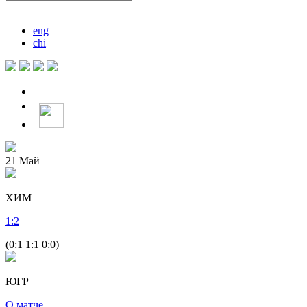
eng
chi
21
Май
ХИМ
1
:
2
(0:1 1:1 0:0)
ЮГР
О матче