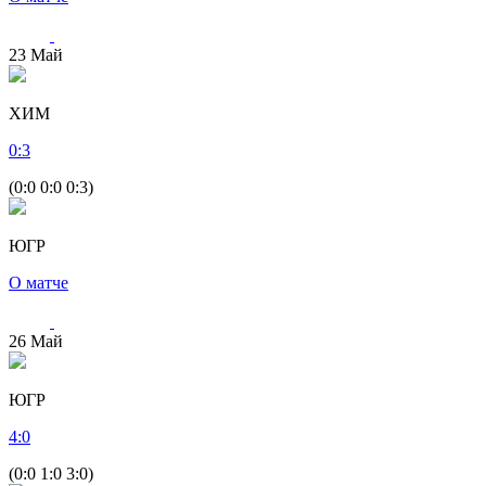
23
Май
ХИМ
0
:
3
(0:0 0:0 0:3)
ЮГР
О матче
26
Май
ЮГР
4
:
0
(0:0 1:0 3:0)