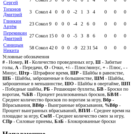
Сергей
Тихонов
3
Сокол
4
0
0
0
-2
1
3
4
0
0
0
Дмитрий
Глинкин
23
Сокол
9
0
0
0
-4
2
6
0
0
0
0
Артём
Перемикин
27
Сокол
15
0
0
0
-5
3
8
6
0
0
0
Дмитрий
Синицын
58
Сокол
42
0
0
0
-9
22
31
54
0
0
0
Никита
Условные обозначения
#
- Номер,
И
- Количество проведенных игр,
Ш
- Забитые
голы,
А
- Передачи,
О
- Очки,
+/-
- Плюс/минус,
+
- Плюс,
-
-
Минус,
Штр
- Штрафное время,
ШР
- Шайбы в равенстве,
ШБ
- Шайбы, заброшенные в большинстве,
ШМ
- Шайбы,
заброшенные в меньшинстве,
ШО
- Шайбы в овертайме,
ШП
- Победные шайбы,
РБ
- Решающие буллиты,
БВ
- Броски по
воротам,
%БВ
- Процент реализованных бросков,
БВ/И
-
Среднее количество бросков по воротам за игру,
Вбр
-
Вбрасывания,
ВВбр
- Выигранные вбрасывания,
%Вбр
-
Процент выигранных вбрасываний,
ВП/И
- Среднее время на
площадке за игру,
См/И
- Среднее количество смен за игру,
СПр
- Силовые приемы,
БлБ
- Блокированные броски