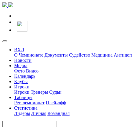
ВХЛ
О Чемпионате
Документы
Судейство
Медицина
Антидоп
Новости
Медиа
Фото
Видео
Календарь
Клубы
Игроки
Игроки
Тренеры
Судьи
Таблицы
Рег. чемпионат
Плей-офф
Статистика
Лидеры
Личная
Командная