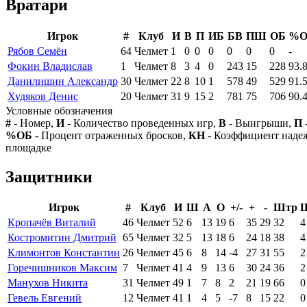
Вратари
Игрок
#
Клуб
И
В
П
ИБ
БВ
ПШ
ОБ
%О
Рябов Семён
64
Челмет
1
0
0
0
0
0
0
-
Фокин Владислав
1
Челмет
8
3
4
0
243
15
228
93.
Данилишин Александр
30
Челмет
22
8
10
1
578
49
529
91.
Худяков Денис
20
Челмет
31
9
15
2
781
75
706
90.
Условные обозначения
#
- Номер,
И
- Количество проведенных игр,
В
- Выигрыши,
П
%ОБ
- Процент отраженных бросков,
КН
- Коэффициент над
площадке
Защитники
Игрок
#
Клуб
И
Ш
А
О
+/-
+
-
Штр
Кропачёв Виталий
46
Челмет
52
6
13
19
6
35
29
32
4
Костромитин Дмитрий
65
Челмет
32
5
13
18
6
24
18
38
4
Климонтов Константин
26
Челмет
45
6
8
14
-4
27
31
55
2
Горечишников Максим
7
Челмет
41
4
9
13
6
30
24
36
2
Манухов Никита
31
Челмет
49
1
7
8
2
21
19
66
0
Гевель Евгений
12
Челмет
41
1
4
5
-7
8
15
22
0