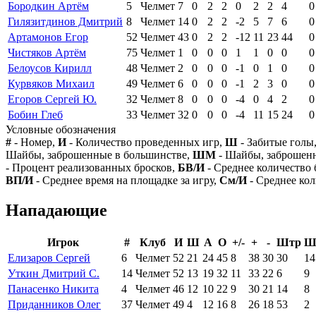
Бородкин Артём
5
Челмет
7
0
2
2
0
2
2
4
0
Гилязитдинов Дмитрий
8
Челмет
14
0
2
2
-2
5
7
6
0
Артамонов Егор
52
Челмет
43
0
2
2
-12
11
23
44
0
Чистяков Артём
75
Челмет
1
0
0
0
1
1
0
0
0
Белоусов Кирилл
48
Челмет
2
0
0
0
-1
0
1
0
0
Курвяков Михаил
49
Челмет
6
0
0
0
-1
2
3
0
0
Егоров Сергей Ю.
32
Челмет
8
0
0
0
-4
0
4
2
0
Бобин Глеб
33
Челмет
32
0
0
0
-4
11
15
24
0
Условные обозначения
#
- Номер,
И
- Количество проведенных игр,
Ш
- Забитые голы
Шайбы, заброшенные в большинстве,
ШМ
- Шайбы, заброшен
- Процент реализованных бросков,
БВ/И
- Среднее количество 
ВП/И
- Среднее время на площадке за игру,
См/И
- Среднее кол
Нападающие
Игрок
#
Клуб
И
Ш
А
О
+/-
+
-
Штр
Ш
Елизаров Сергей
6
Челмет
52
21
24
45
8
38
30
30
14
Уткин Дмитрий С.
14
Челмет
52
13
19
32
11
33
22
6
9
Панасенко Никита
4
Челмет
46
12
10
22
9
30
21
14
8
Приданников Олег
37
Челмет
49
4
12
16
8
26
18
53
2