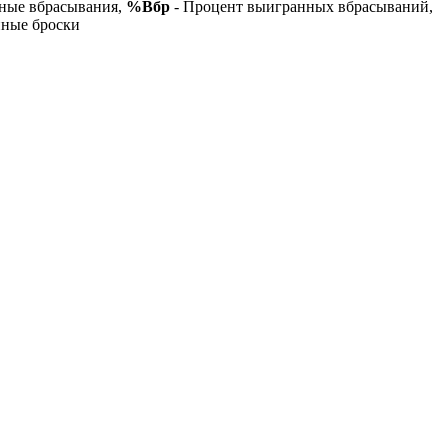
ные вбрасывания,
%Вбр
- Процент выигранных вбрасываний,
нные броски