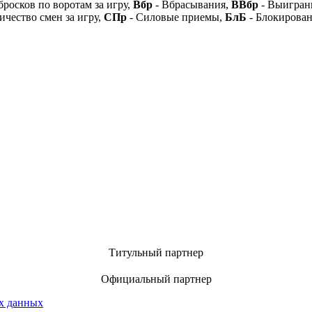
бросков по воротам за игру,
Вбр
- Вбрасывания,
ВВбр
- Выигран
ичество смен за игру,
СПр
- Силовые приемы,
БлБ
- Блокирова
Титульный партнер
Официальный партнер
х данных