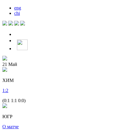
eng
chi
21
Май
ХИМ
1
:
2
(0:1 1:1 0:0)
ЮГР
О матче