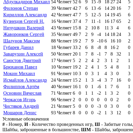
Абдулкадиров Михаил
54
Челмет
52
6
9
15
-9
18
27
24
5
Филонов Степан
39
Челмет
42
7
6
13
-6
14
20
16
7
Кириллов Александр
42
Челмет
47
7
5
12
-5
14
19
45
6
Кузнецов Сергей Н.
16
Челмет
37
4
7
11
-1
16
17
65
2
Ничушкин Валерий
43
Челмет
15
8
2
10
8
11
3
4
6
Жаворонков Сергей
35
Челмет
49
7
2
9
-4
14
18
24
3
Шалунов Максим
88
Челмет
19
2
7
9
-10
6
16
10
2
Губарев Данил
18
Челмет
33
2
6
8
-8
8
16
2
0
Заварухин Алексей
50
Челмет
20
1
7
8
-1
7
8
32
1
Саюстов Дмитрий
17
Челмет
5
2
2
4
2
3
1
2
1
Брюханов Павел
10
Челмет
19
2
2
4
1
5
4
8
1
Мокин Михаил
91
Челмет
10
3
0
3
1
4
3
0
3
Исмайлов Александр
24
Челмет
15
2
1
3
-4
3
7
16
0
Филиппов Артём
40
Челмет
16
1
0
1
-6
1
7
6
1
Основин Вячеслав
71
Челмет
6
0
1
1
-2
1
3
2
0
Черкасов Игорь
96
Челмет
2
0
0
0
0
0
0
2
0
Чистяков Андрей
21
Челмет
5
0
0
0
-3
0
3
0
0
Мошаров Денис
93
Челмет
8
0
0
0
-2
1
3
12
0
Условные обозначения
#
- Номер,
И
- Количество проведенных игр,
Ш
- Забитые голы
Шайбы, заброшенные в большинстве,
ШМ
- Шайбы, заброшен