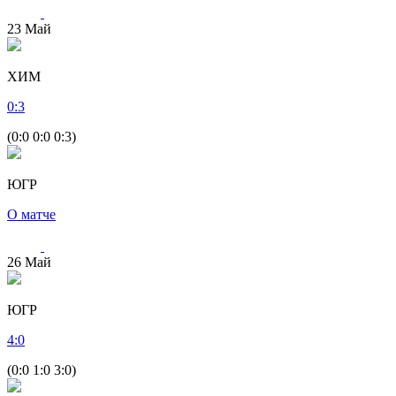
23
Май
ХИМ
0
:
3
(0:0 0:0 0:3)
ЮГР
О матче
26
Май
ЮГР
4
:
0
(0:0 1:0 3:0)