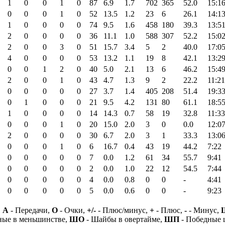
1
0
0
1
0
87
6.9
1.7
702
365
52.0
15:1
0
0
0
1
0
52
13.5
1.2
23
6
26.1
14:1
1
0
0
0
0
74
9.5
1.6
458
180
39.3
13:5
2
0
0
0
0
36
11.1
1.0
588
307
52.2
15:0
2
0
0
3
0
51
15.7
3.4
5
2
40.0
17:0
4
0
0
0
0
53
13.2
1.1
19
8
42.1
13:2
0
0
1
2
0
40
5.0
2.1
13
6
46.2
15:4
2
0
0
1
0
43
4.7
1.3
9
2
22.2
11:21
0
0
0
0
0
27
3.7
1.4
405
208
51.4
19:3
0
1
0
0
0
21
9.5
4.2
131
80
61.1
18:5
1
0
0
0
0
14
14.3
0.7
58
19
32.8
11:33
0
0
0
1
0
20
15.0
2.0
3
0
0.0
12:0
2
0
0
0
0
30
6.7
2.0
3
1
33.3
13:0
0
0
0
1
0
6
16.7
0.4
43
19
44.2
7:22
0
0
0
0
0
7
0.0
1.2
61
34
55.7
9:41
0
0
0
0
0
2
0.0
1.0
22
12
54.5
7:44
0
0
0
0
0
4
0.0
0.8
0
0
-
4:41
0
0
0
0
0
5
0.0
0.6
0
0
-
9:23
,
А
- Передачи,
О
- Очки,
+/-
- Плюс/минус,
+
- Плюс,
-
- Минус,
ные в меньшинстве,
ШО
- Шайбы в овертайме,
ШП
- Победные