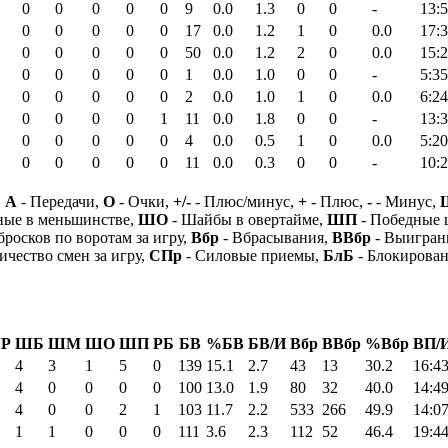
0
0
0
0
0
9
0.0
1.3
0
0
-
13:
0
0
0
0
0
17
0.0
1.2
1
0
0.0
17:
0
0
0
0
0
50
0.0
1.2
2
0
0.0
15:
0
0
0
0
0
1
0.0
1.0
0
0
-
5:35
0
0
0
0
0
2
0.0
1.0
1
0
0.0
6:24
0
0
0
0
1
11
0.0
1.8
0
0
-
13:
0
0
0
0
0
4
0.0
0.5
1
0
0.0
5:20
0
0
0
0
0
11
0.0
0.3
0
0
-
10:
,
А
- Передачи,
О
- Очки,
+/-
- Плюс/минус,
+
- Плюс,
-
- Минус,
ные в меньшинстве,
ШО
- Шайбы в овертайме,
ШП
- Победные
бросков по воротам за игру,
Вбр
- Вбрасывания,
ВВбр
- Выигран
ичество смен за игру,
СПр
- Силовые приемы,
БлБ
- Блокирова
Р
ШБ
ШМ
ШО
ШП
РБ
БВ
%БВ
БВ/И
Вбр
ВВбр
%Вбр
ВП/
4
3
1
5
0
139
15.1
2.7
43
13
30.2
16:4
4
0
0
0
0
100
13.0
1.9
80
32
40.0
14:4
4
0
0
2
1
103
11.7
2.2
533
266
49.9
14:0
1
1
0
0
0
111
3.6
2.3
112
52
46.4
19:4