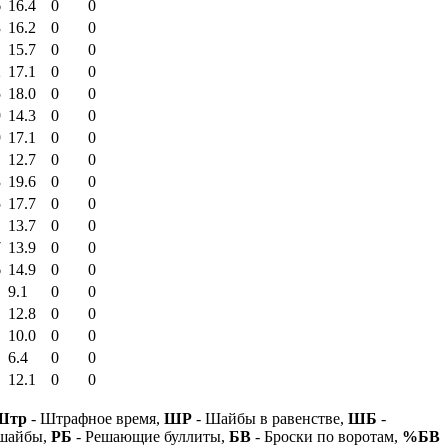
6
16.4
0
0
3
16.2
0
0
1
15.7
0
0
2
17.1
0
0
5
18.0
0
0
9
14.3
0
0
9
17.1
0
0
12.7
0
0
3
19.6
0
0
5
17.7
0
0
13.7
0
0
7
13.9
0
0
6
14.9
0
0
9.1
0
0
12.8
0
0
10.0
0
0
6.4
0
0
12.1
0
0
Штр
- Штрафное время,
ШР
- Шайбы в равенстве,
ШБ
-
 шайбы,
РБ
- Решающие буллиты,
БВ
- Броски по воротам,
%БВ