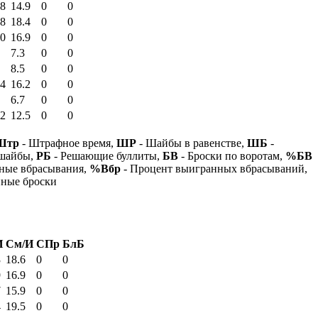
58
14.9
0
0
38
18.4
0
0
20
16.9
0
0
7.3
0
0
8.5
0
0
34
16.2
0
0
6.7
0
0
22
12.5
0
0
Штр
- Штрафное время,
ШР
- Шайбы в равенстве,
ШБ
-
 шайбы,
РБ
- Решающие буллиты,
БВ
- Броски по воротам,
%БВ
ные вбрасывания,
%Вбр
- Процент выигранных вбрасываний,
нные броски
И
См/И
СПр
БлБ
3
18.6
0
0
9
16.9
0
0
7
15.9
0
0
4
19.5
0
0