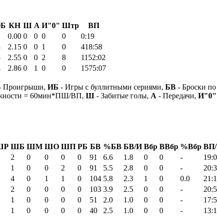
Б
КН
Ш
А
И"0"
Штр
ВП
0.00
0
0
0
0
0:19
8
2.15
0
0
1
0
418:58
5
2.55
0
0
2
8
1152:02
4
2.86
0
1
0
0
1575:07
- Проигрыши,
ИБ
- Игры с буллитными сериями,
БВ
- Броски по
ежности = 60мин*ПШ/ВП,
Ш
- Забитые голы,
А
- Передачи,
И"0"
ШР
ШБ
ШМ
ШО
ШП
РБ
БВ
%БВ
БВ/И
Вбр
ВВбр
%Вбр
ВП
2
0
0
0
0
91
6.6
1.8
0
0
-
19:
1
0
0
2
0
91
5.5
2.8
0
0
-
20:
4
0
1
1
0
104
5.8
2.3
1
0
0.0
21:
2
0
0
0
0
103
3.9
2.5
0
0
-
20:
1
0
0
0
0
51
2.0
1.0
0
0
-
17:
1
0
0
0
0
40
2.5
1.0
0
0
-
13: