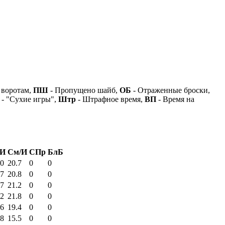
 воротам,
ПШ
- Пропущено шайб,
ОБ
- Отраженные броски,
- "Сухие игры",
Штр
- Штрафное время,
ВП
- Время на
/И
См/И
СПр
БлБ
00
20.7
0
0
37
20.8
0
0
17
21.2
0
0
52
21.8
0
0
56
19.4
0
0
18
15.5
0
0