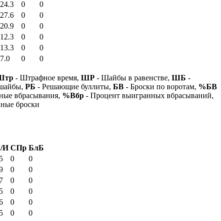
24.3
0
0
27.6
0
0
20.9
0
0
12.3
0
0
13.3
0
0
7.0
0
0
Штр
- Штрафное время,
ШР
- Шайбы в равенстве,
ШБ
-
 шайбы,
РБ
- Решающие буллиты,
БВ
- Броски по воротам,
%БВ
ные вбрасывания,
%Вбр
- Процент выигранных вбрасываний,
нные броски
/И
СПр
БлБ
5
0
0
9
0
0
7
0
0
5
0
0
6
0
0
5
0
0