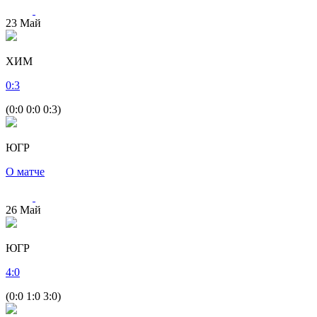
23
Май
ХИМ
0
:
3
(0:0 0:0 0:3)
ЮГР
О матче
26
Май
ЮГР
4
:
0
(0:0 1:0 3:0)