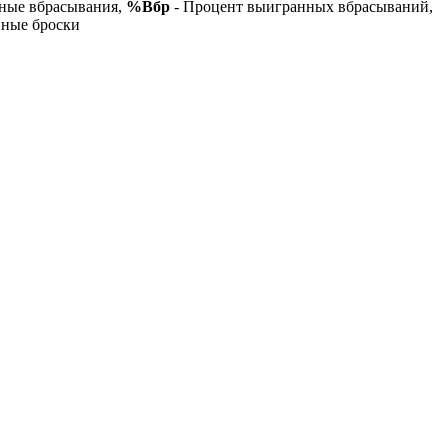
ные вбрасывания,
%Вбр
- Процент выигранных вбрасываний,
нные броски