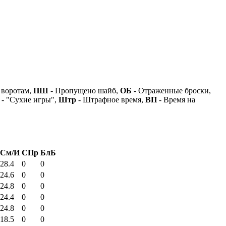
 воротам,
ПШ
- Пропущено шайб,
ОБ
- Отраженные броски,
- "Сухие игры",
Штр
- Штрафное время,
ВП
- Время на
См/И
СПр
БлБ
28.4
0
0
24.6
0
0
24.8
0
0
24.4
0
0
24.8
0
0
18.5
0
0