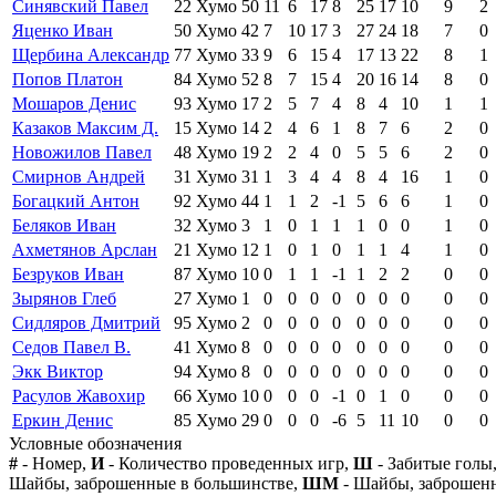
Синявский Павел
22
Хумо
50
11
6
17
8
25
17
10
9
2
Яценко Иван
50
Хумо
42
7
10
17
3
27
24
18
7
0
Щербина Александр
77
Хумо
33
9
6
15
4
17
13
22
8
1
Попов Платон
84
Хумо
52
8
7
15
4
20
16
14
8
0
Мошаров Денис
93
Хумо
17
2
5
7
4
8
4
10
1
1
Казаков Максим Д.
15
Хумо
14
2
4
6
1
8
7
6
2
0
Новожилов Павел
48
Хумо
19
2
2
4
0
5
5
6
2
0
Смирнов Андрей
31
Хумо
31
1
3
4
4
8
4
16
1
0
Богацкий Антон
92
Хумо
44
1
1
2
-1
5
6
6
1
0
Беляков Иван
32
Хумо
3
1
0
1
1
1
0
0
1
0
Ахметянов Арслан
21
Хумо
12
1
0
1
0
1
1
4
1
0
Безруков Иван
87
Хумо
10
0
1
1
-1
1
2
2
0
0
Зырянов Глеб
27
Хумо
1
0
0
0
0
0
0
0
0
0
Сидляров Дмитрий
95
Хумо
2
0
0
0
0
0
0
0
0
0
Седов Павел В.
41
Хумо
8
0
0
0
0
0
0
0
0
0
Экк Виктор
94
Хумо
8
0
0
0
0
0
0
0
0
0
Расулов Жавохир
66
Хумо
10
0
0
0
-1
0
1
0
0
0
Еркин Денис
85
Хумо
29
0
0
0
-6
5
11
10
0
0
Условные обозначения
#
- Номер,
И
- Количество проведенных игр,
Ш
- Забитые голы
Шайбы, заброшенные в большинстве,
ШМ
- Шайбы, заброшен