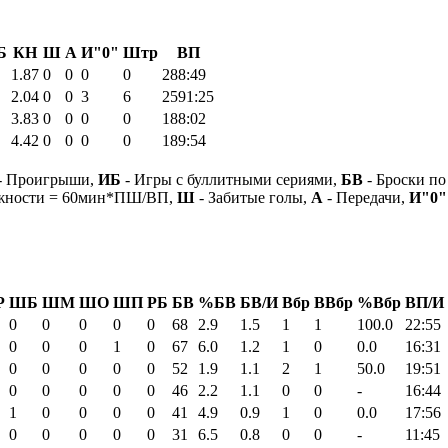
Б
КН
Ш
А
И"0"
Штр
ВП
1.87
0
0
0
0
288:49
2.04
0
0
3
6
2591:25
3.83
0
0
0
0
188:02
4.42
0
0
0
0
189:54
- Проигрыши,
ИБ
- Игры с буллитными сериями,
БВ
- Броски по
ежности = 60мин*ПШ/ВП,
Ш
- Забитые голы,
А
- Передачи,
И"0"
Р
ШБ
ШМ
ШО
ШП
РБ
БВ
%БВ
БВ/И
Вбр
ВВбр
%Вбр
ВП/И
0
0
0
0
0
68
2.9
1.5
1
1
100.0
22:55
0
0
0
1
0
67
6.0
1.2
1
0
0.0
16:31
0
0
0
0
0
52
1.9
1.1
2
1
50.0
19:51
0
0
0
0
0
46
2.2
1.1
0
0
-
16:44
1
0
0
0
0
41
4.9
0.9
1
0
0.0
17:56
0
0
0
0
0
31
6.5
0.8
0
0
-
11:45