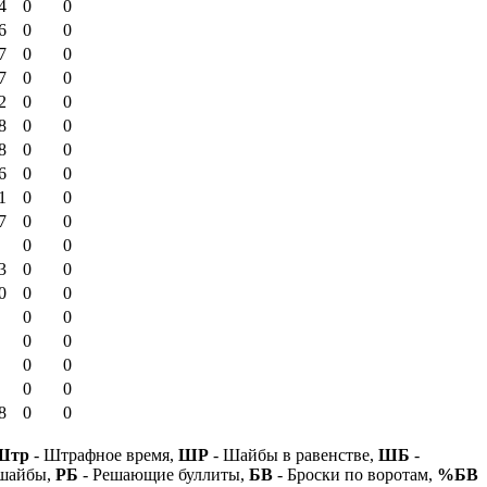
4
0
0
6
0
0
7
0
0
7
0
0
2
0
0
8
0
0
8
0
0
6
0
0
1
0
0
7
0
0
0
0
3
0
0
0
0
0
0
0
0
0
0
0
0
0
8
0
0
Штр
- Штрафное время,
ШР
- Шайбы в равенстве,
ШБ
-
 шайбы,
РБ
- Решающие буллиты,
БВ
- Броски по воротам,
%БВ