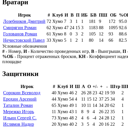
Вратари
Игрок
#
Клуб
И
В
П
ИБ
БВ
ПШ
ОБ
%О
Лозебников Дмитрий
72
Хумо
7
3
1
1
181
9
172
95.0
Смирягин Роман
62
Хумо
47
24
15
3
1183
88
1095
92.6
Голованов Роман
61
Хумо
8
0
3
2
105
12
93
88.6
Нечистовский Павел
33
Хумо
5
1
2
1
80
14
66
82.5
Условные обозначения
#
- Номер,
И
- Количество проведенных игр,
В
- Выигрыши,
П
%ОБ
- Процент отраженных бросков,
КН
- Коэффициент над
площадке
Защитники
Игрок
#
Клуб
И
Ш
А
О
+/-
+
-
Штр
Ш
Сорокин Всеволод
40
Хумо
46
2
26
28
23
42
19
59
2
Ерохин Арсений
44
Хумо
54
4
11
15
12
37
25
34
4
Таталин Роман
65
Хумо
49
1
10
11
14
34
20
62
1
Мережко Игорь
11
Хумо
43
1
8
9
4
26
22
35
1
Ильин Сергей С.
73
Хумо
48
2
4
6
-4
24
28
12
1
Ислямов Надир
20
Хумо
40
2
3
5
4
20
16
22
2