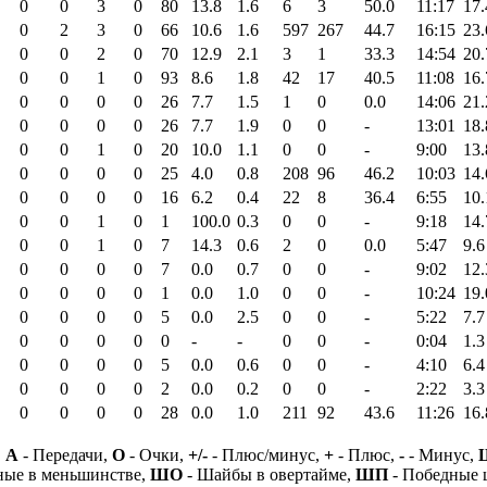
0
0
3
0
80
13.8
1.6
6
3
50.0
11:17
17.
0
2
3
0
66
10.6
1.6
597
267
44.7
16:15
23.
0
0
2
0
70
12.9
2.1
3
1
33.3
14:54
20.
0
0
1
0
93
8.6
1.8
42
17
40.5
11:08
16.
0
0
0
0
26
7.7
1.5
1
0
0.0
14:06
21.
0
0
0
0
26
7.7
1.9
0
0
-
13:01
18.
0
0
1
0
20
10.0
1.1
0
0
-
9:00
13.
0
0
0
0
25
4.0
0.8
208
96
46.2
10:03
14.
0
0
0
0
16
6.2
0.4
22
8
36.4
6:55
10.
0
0
1
0
1
100.0
0.3
0
0
-
9:18
14.
0
0
1
0
7
14.3
0.6
2
0
0.0
5:47
9.6
0
0
0
0
7
0.0
0.7
0
0
-
9:02
12.
0
0
0
0
1
0.0
1.0
0
0
-
10:24
19.
0
0
0
0
5
0.0
2.5
0
0
-
5:22
7.7
0
0
0
0
0
-
-
0
0
-
0:04
1.3
0
0
0
0
5
0.0
0.6
0
0
-
4:10
6.4
0
0
0
0
2
0.0
0.2
0
0
-
2:22
3.3
0
0
0
0
28
0.0
1.0
211
92
43.6
11:26
16.
,
А
- Передачи,
О
- Очки,
+/-
- Плюс/минус,
+
- Плюс,
-
- Минус,
ные в меньшинстве,
ШО
- Шайбы в овертайме,
ШП
- Победные