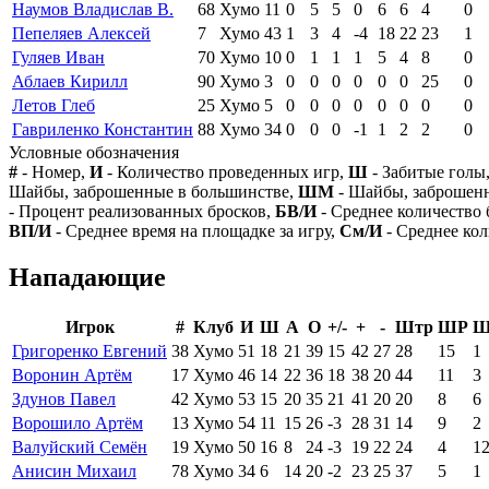
Наумов Владислав В.
68
Хумо
11
0
5
5
0
6
6
4
0
Пепеляев Алексей
7
Хумо
43
1
3
4
-4
18
22
23
1
Гуляев Иван
70
Хумо
10
0
1
1
1
5
4
8
0
Аблаев Кирилл
90
Хумо
3
0
0
0
0
0
0
25
0
Летов Глеб
25
Хумо
5
0
0
0
0
0
0
0
0
Гавриленко Константин
88
Хумо
34
0
0
0
-1
1
2
2
0
Условные обозначения
#
- Номер,
И
- Количество проведенных игр,
Ш
- Забитые голы
Шайбы, заброшенные в большинстве,
ШМ
- Шайбы, заброшен
- Процент реализованных бросков,
БВ/И
- Среднее количество 
ВП/И
- Среднее время на площадке за игру,
См/И
- Среднее кол
Нападающие
Игрок
#
Клуб
И
Ш
А
О
+/-
+
-
Штр
ШР
Ш
Григоренко Евгений
38
Хумо
51
18
21
39
15
42
27
28
15
1
Воронин Артём
17
Хумо
46
14
22
36
18
38
20
44
11
3
Здунов Павел
42
Хумо
53
15
20
35
21
41
20
20
8
6
Ворошило Артём
13
Хумо
54
11
15
26
-3
28
31
14
9
2
Валуйский Семён
19
Хумо
50
16
8
24
-3
19
22
24
4
1
Анисин Михаил
78
Хумо
34
6
14
20
-2
23
25
37
5
1