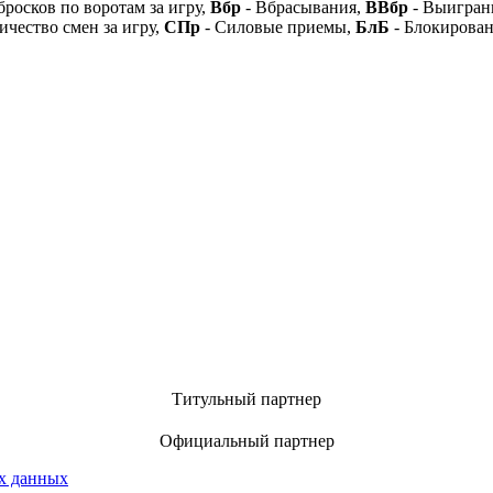
бросков по воротам за игру,
Вбр
- Вбрасывания,
ВВбр
- Выигран
ичество смен за игру,
СПр
- Силовые приемы,
БлБ
- Блокирова
Титульный партнер
Официальный партнер
х данных