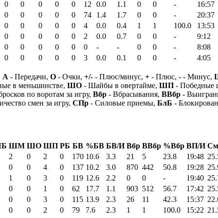
0
0
0
0
0
12
0.0
1.1
0
0
-
16:57
0
0
0
0
0
74
1.4
1.7
0
0
-
20:37
0
0
0
0
0
4
0.0
0.4
1
1
100.0
13:53
0
0
0
0
0
2
0.0
0.7
0
0
-
9:12
0
0
0
0
0
0
-
-
0
0
-
8:08
0
0
0
0
0
3
0.0
0.1
0
0
-
4:05
,
А
- Передачи,
О
- Очки,
+/-
- Плюс/минус,
+
- Плюс,
-
- Минус,
ные в меньшинстве,
ШО
- Шайбы в овертайме,
ШП
- Победные
бросков по воротам за игру,
Вбр
- Вбрасывания,
ВВбр
- Выигран
ичество смен за игру,
СПр
- Силовые приемы,
БлБ
- Блокирова
Б
ШМ
ШО
ШП
РБ
БВ
%БВ
БВ/И
Вбр
ВВбр
%Вбр
ВП/И
См
2
0
2
0
170
10.6
3.3
21
5
23.8
19:48
25.
0
0
4
0
137
10.2
3.0
870
442
50.8
19:28
25.
1
0
3
0
119
12.6
2.2
0
0
-
19:40
25.
0
0
1
0
62
17.7
1.1
903
512
56.7
17:42
25.
2
0
0
3
0
115
13.9
2.3
26
11
42.3
15:37
22.
0
0
2
0
79
7.6
2.3
1
1
100.0
15:22
21.