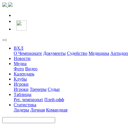
ВХЛ
О Чемпионате
Документы
Судейство
Медицина
Антидоп
Новости
Медиа
Фото
Видео
Календарь
Клубы
Игроки
Игроки
Тренеры
Судьи
Таблицы
Рег. чемпионат
Плей-офф
Статистика
Лидеры
Личная
Командная