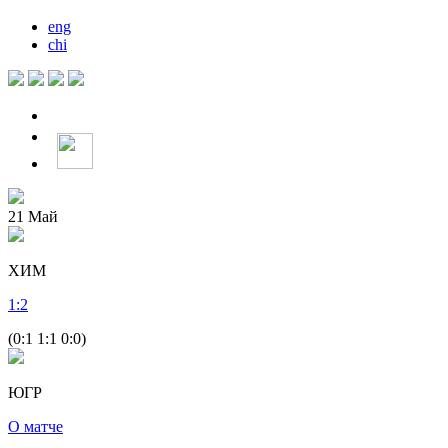
eng
chi
21
Май
ХИМ
1
:
2
(0:1 1:1 0:0)
ЮГР
О матче