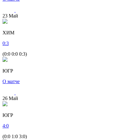
23
Май
ХИМ
0
:
3
(0:0 0:0 0:3)
ЮГР
О матче
26
Май
ЮГР
4
:
0
(0:0 1:0 3:0)