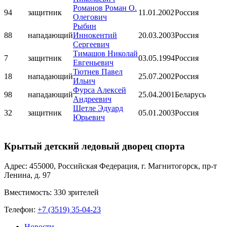
Романов Роман О.
94
защитник
11.01.2002
Россия
Олегович
Рыбин
88
нападающий
Иннокентий
20.03.2003
Россия
Сергеевич
Тимашов Николай
7
защитник
03.05.1994
Россия
Евгеньевич
Тютнев Павел
18
нападающий
25.07.2002
Россия
Ильич
Фурса Алексей
98
нападающий
25.04.2001
Беларусь
Андреевич
Шетле Эдуард
32
защитник
05.01.2003
Россия
Юрьевич
Крытый детский ледовый дворец спорта
Адрес: 455000, Российская Федерация, г. Магнитогорск, пр-т
Ленина, д. 97
Вместимость: 330 зрителей
Телефон:
+7 (3519) 35-04-23
Новости