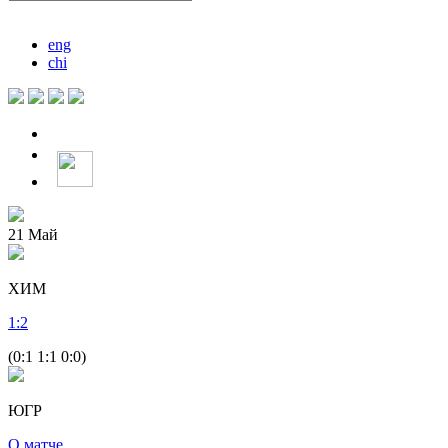
eng
chi
21
Май
ХИМ
1
:
2
(0:1 1:1 0:0)
ЮГР
О матче