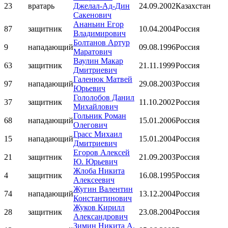
23
вратарь
Джелал-Ад-Дин
24.09.2002
Казахстан
Сакенович
Ананьин Егор
87
защитник
10.04.2004
Россия
Владимирович
Болтанов Артур
9
нападающий
09.08.1996
Россия
Маратович
Ваулин Макар
63
защитник
21.11.1999
Россия
Дмитриевич
Галенюк Матвей
97
нападающий
29.08.2003
Россия
Юрьевич
Гололобов Данил
37
защитник
11.10.2002
Россия
Михайлович
Гольник Роман
68
нападающий
15.01.2006
Россия
Олегович
Грасс Михаил
15
нападающий
15.01.2004
Россия
Дмитриевич
Егоров Алексей
21
защитник
21.09.2003
Россия
Ю. Юрьевич
Жлоба Никита
4
защитник
16.08.1995
Россия
Алексеевич
Жугин Валентин
74
нападающий
13.12.2004
Россия
Константинович
Жуков Кирилл
28
защитник
23.08.2004
Россия
Александрович
Зимин Никита А.