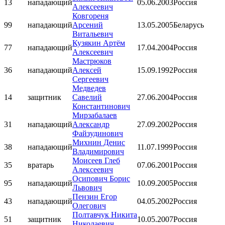
13
нападающий
05.06.2003
Россия
Алексеевич
Ковгореня
99
нападающий
Арсений
13.05.2005
Беларусь
Витальевич
Кузякин Артём
77
нападающий
17.04.2004
Россия
Алексеевич
Мастрюков
36
нападающий
Алексей
15.09.1992
Россия
Сергеевич
Медведев
14
защитник
Савелий
27.06.2004
Россия
Константинович
Мирзабалаев
31
нападающий
Александр
27.09.2002
Россия
Файзудинович
Михнин Денис
38
нападающий
11.07.1999
Россия
Владимирович
Моисеев Глеб
35
вратарь
07.06.2001
Россия
Алексеевич
Осипович Борис
95
нападающий
10.09.2005
Россия
Львович
Пензин Егор
43
нападающий
04.05.2002
Россия
Олегович
Полтавчук Никита
51
защитник
10.05.2007
Россия
Николаевич