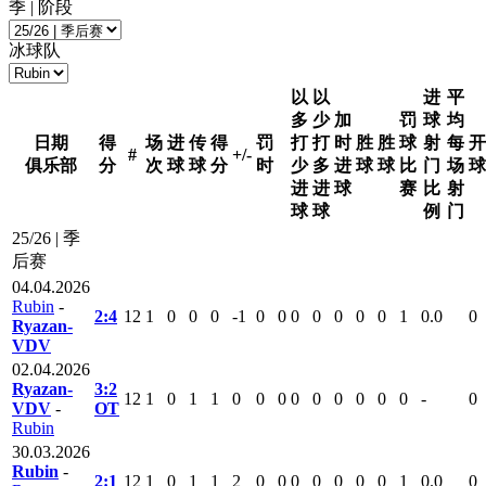
季 | 阶段
冰球队
以
以
进
平
多
少
加
罚
球
均
日期
得
场
进
传
得
罚
打
打
时
胜
胜
球
射
每
开
#
+/-
俱乐部
分
次
球
球
分
时
少
多
进
球
球
比
门
场
球
进
进
球
赛
比
射
球
球
例
门
25/26 | 季
后赛
04.04.2026
Rubin
-
2:4
12
1
0
0
0
-1
0
0
0
0
0
0
0
1
0.0
0
Ryazan-
VDV
02.04.2026
Ryazan-
3:2
12
1
0
1
1
0
0
0
0
0
0
0
0
0
-
0
VDV
-
ОТ
Rubin
30.03.2026
Rubin
-
2:1
12
1
0
1
1
2
0
0
0
0
0
0
0
1
0.0
0