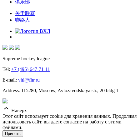
俱乐部
关于联赛
聯絡人
Supreme hockey league
Tel:
+7 (495) 647-71-11
E-mail:
vhl@fhr.ru
Address: 115280, Moscow, Avtozavodskaya str., 20 bldg 1
Наверх
Этот сайт использует cookie для хранения данных. Продолжая
использовать сайт, вы даете согласие на работу с этими
файлами.
Принять