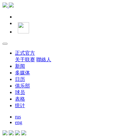
正式官方
关于联赛
聯絡人
新闻
多媒体
日历
俱乐部
球员
表格
统计
rus
eng