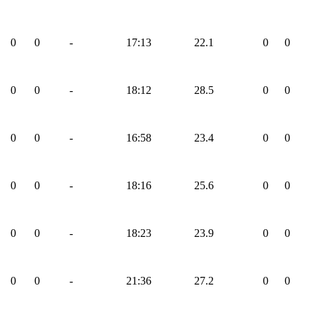
0
0
-
17:13
22.1
0
0
0
0
-
18:12
28.5
0
0
0
0
-
16:58
23.4
0
0
0
0
-
18:16
25.6
0
0
0
0
-
18:23
23.9
0
0
0
0
-
21:36
27.2
0
0