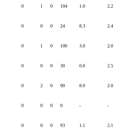
0
1
0
104
1.0
2.2
0
0
0
24
8.3
2.4
0
1
0
100
3.0
2.0
0
0
0
30
0.0
2.5
0
2
0
90
8.9
2.0
0
0
0
0
-
-
0
0
0
93
1.1
2.1