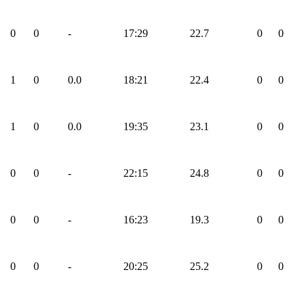
0
0
-
17:29
22.7
0
0
1
0
0.0
18:21
22.4
0
0
1
0
0.0
19:35
23.1
0
0
0
0
-
22:15
24.8
0
0
0
0
-
16:23
19.3
0
0
0
0
-
20:25
25.2
0
0