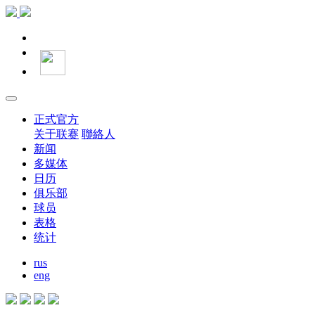
正式官方
关于联赛
聯絡人
新闻
多媒体
日历
俱乐部
球员
表格
统计
rus
eng