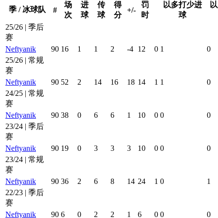
场
进
传
得
罚
以多打少进
以
季 / 冰球队
#
+/-
次
球
球
分
时
球
25/26 | 季后
赛
Neftyanik
90
16
1
1
2
-4
12
0
1
0
25/26 | 常规
赛
Neftyanik
90
52
2
14
16
18
14
1
1
0
24/25 | 常规
赛
Neftyanik
90
38
0
6
6
1
10
0
0
0
23/24 | 季后
赛
Neftyanik
90
19
0
3
3
3
10
0
0
0
23/24 | 常规
赛
Neftyanik
90
36
2
6
8
14
24
1
0
1
22/23 | 季后
赛
Neftyanik
90
6
0
2
2
1
6
0
0
0