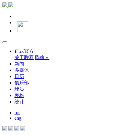
正式官方
关于联赛
聯絡人
新闻
多媒体
日历
俱乐部
球员
表格
统计
rus
eng