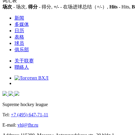
词汇表
场次
- 场次,
得分
- 得分,
+/-
- 在场进球总结（+/-）,
Hits
- Hits,
B
新闻
多媒体
日历
表格
球员
俱乐部
关于联赛
聯絡人
Supreme hockey league
Tel:
+7 (495) 647-71-11
E-mail:
vhl@fhr.ru