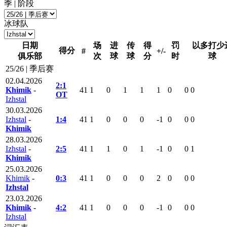
季 | 阶段
冰球队
日期
场
进
传
得
罚
以多打少
得分
#
+/-
俱乐部
次
球
球
分
时
球
25/26 | 季后赛
02.04.2026
2:1
Khimik
-
41
1
0
1
1
1
0
0
0
ОТ
Izhstal
30.03.2026
Izhstal
-
1:4
41
1
0
0
0
-1
0
0
0
Khimik
28.03.2026
Izhstal
-
2:5
41
1
1
0
1
-1
0
0
1
Khimik
25.03.2026
Khimik
-
0:3
41
1
0
0
0
2
0
0
0
Izhstal
23.03.2026
Khimik
-
4:2
41
1
0
0
0
-1
0
0
0
Izhstal