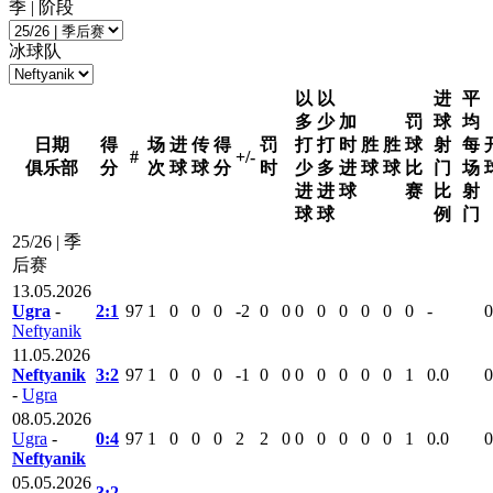
季 | 阶段
冰球队
以
以
进
平
多
少
加
罚
球
均
日期
得
场
进
传
得
罚
打
打
时
胜
胜
球
射
每
#
+/-
俱乐部
分
次
球
球
分
时
少
多
进
球
球
比
门
场
进
进
球
赛
比
射
球
球
例
门
25/26 | 季
后赛
13.05.2026
Ugra
-
2:1
97
1
0
0
0
-2
0
0
0
0
0
0
0
0
-
0
Neftyanik
11.05.2026
Neftyanik
3:2
97
1
0
0
0
-1
0
0
0
0
0
0
0
1
0.0
0
-
Ugra
08.05.2026
Ugra
-
0:4
97
1
0
0
0
2
2
0
0
0
0
0
0
1
0.0
0
Neftyanik
05.05.2026
3:2