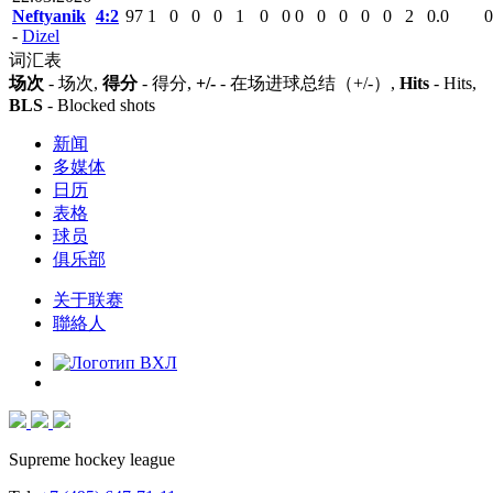
Neftyanik
4:2
97
1
0
0
0
1
0
0
0
0
0
0
0
2
0.0
0
-
Dizel
词汇表
场次
- 场次,
得分
- 得分,
+/-
- 在场进球总结（+/-）,
Hits
- Hits,
BLS
- Blocked shots
新闻
多媒体
日历
表格
球员
俱乐部
关于联赛
聯絡人
Supreme hockey league