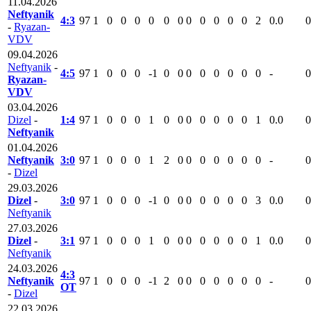
11.04.2026
Neftyanik
4:3
97
1
0
0
0
0
0
0
0
0
0
0
0
2
0.0
0
-
Ryazan-
VDV
09.04.2026
Neftyanik
-
4:5
97
1
0
0
0
-1
0
0
0
0
0
0
0
0
-
0
Ryazan-
VDV
03.04.2026
Dizel
-
1:4
97
1
0
0
0
1
0
0
0
0
0
0
0
1
0.0
0
Neftyanik
01.04.2026
Neftyanik
3:0
97
1
0
0
0
1
2
0
0
0
0
0
0
0
-
0
-
Dizel
29.03.2026
Dizel
-
3:0
97
1
0
0
0
-1
0
0
0
0
0
0
0
3
0.0
0
Neftyanik
27.03.2026
Dizel
-
3:1
97
1
0
0
0
1
0
0
0
0
0
0
0
1
0.0
0
Neftyanik
24.03.2026
4:3
Neftyanik
97
1
0
0
0
-1
2
0
0
0
0
0
0
0
-
0
ОТ
-
Dizel
22.03.2026