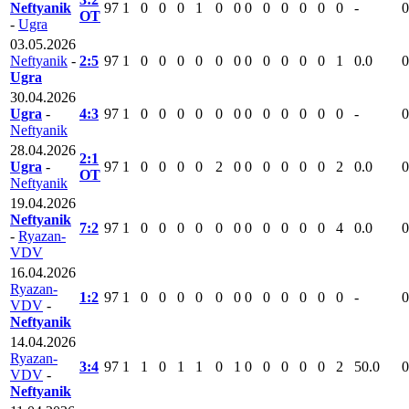
Neftyanik
97
1
0
0
0
1
0
0
0
0
0
0
0
0
-
0
ОТ
-
Ugra
03.05.2026
Neftyanik
-
2:5
97
1
0
0
0
0
0
0
0
0
0
0
0
1
0.0
0
Ugra
30.04.2026
Ugra
-
4:3
97
1
0
0
0
0
0
0
0
0
0
0
0
0
-
0
Neftyanik
28.04.2026
2:1
Ugra
-
97
1
0
0
0
0
2
0
0
0
0
0
0
2
0.0
0
ОТ
Neftyanik
19.04.2026
Neftyanik
7:2
97
1
0
0
0
0
0
0
0
0
0
0
0
4
0.0
0
-
Ryazan-
VDV
16.04.2026
Ryazan-
1:2
97
1
0
0
0
0
0
0
0
0
0
0
0
0
-
0
VDV
-
Neftyanik
14.04.2026
Ryazan-
3:4
97
1
1
0
1
1
0
1
0
0
0
0
0
2
50.0
0
VDV
-
Neftyanik