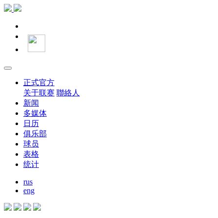
正式官方
关于联赛
聯絡人
新闻
多媒体
日历
俱乐部
球员
表格
统计
rus
eng