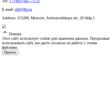
Tel:
+7 (495) 647-71-11
E-mail:
vhl@fhr.ru
Address: 115280, Moscow, Avtozavodskaya str., 20 bldg 1
Наверх
Этот сайт использует cookie для хранения данных. Продолжая
использовать сайт, вы даете согласие на работу с этими
файлами.
Принять