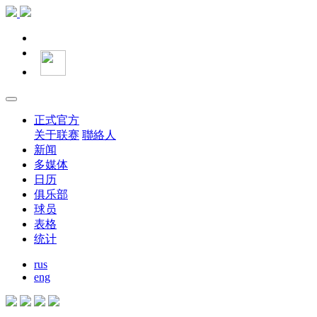
正式官方
关于联赛
聯絡人
新闻
多媒体
日历
俱乐部
球员
表格
统计
rus
eng