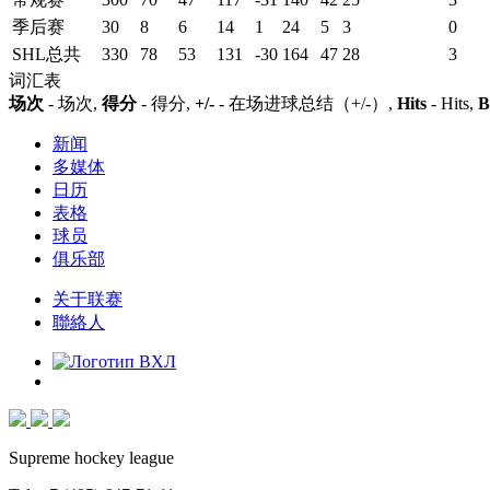
季后赛
30
8
6
14
1
24
5
3
0
SHL总共
330
78
53
131
-30
164
47
28
3
词汇表
场次
- 场次,
得分
- 得分,
+/-
- 在场进球总结（+/-）,
Hits
- Hits,
B
新闻
多媒体
日历
表格
球员
俱乐部
关于联赛
聯絡人
Supreme hockey league