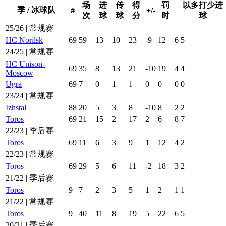
场
进
传
得
罚
以多打少进
季 / 冰球队
#
+/-
次
球
球
分
时
球
25/26 | 常规赛
HC Norilsk
69
59
13
10
23
-9
12
6
5
24/25 | 常规赛
HC Unison-
69
35
8
13
21
-10
19
4
4
Moscow
Ugra
69
7
0
1
1
0
0
0
0
23/24 | 常规赛
Izhstal
88
20
5
3
8
-10
8
2
2
Toros
69
21
15
2
17
2
6
8
7
22/23 | 季后赛
Toros
69
11
6
3
9
1
12
4
2
22/23 | 常规赛
Toros
69
29
5
6
11
-2
18
3
2
21/22 | 季后赛
Toros
9
7
2
3
5
1
2
1
1
21/22 | 常规赛
Toros
9
40
11
8
19
5
22
6
5
20/21 | 季后赛