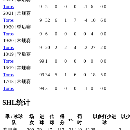
Toros
9
5
0
0
0
-1
6
0
0
20/21 | 常规赛
Toros
9
32
6
1
7
-4
10
6
0
19/20 | 季后赛
Toros
9
6
0
0
0
0
4
0
0
19/20 | 常规赛
Toros
9
20
2
2
4
-2
27
2
0
18/19 | 季后赛
Toros
99
1
0
0
0
0
0
0
0
18/19 | 常规赛
Toros
99
34
5
1
6
0
18
5
0
17/18 | 常规赛
Toros
99
3
0
0
0
-1
0
0
0
SHL统计
季 / 冰球
场
进
传
得
罚
以多打少进
以
+/-
队
次
球
球
分
时
球
常规赛
300
70
47
117
-31
140
42
25
3