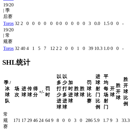
19/20
| 季
后赛
Toros
32
2
0
0
0
0
0
0
0
0
0
0
0
3
0.0
1.5
0
0
-
19/20
| 常
规赛
Toros
32
40
4
1
5
7
12
2
2
0
0
1
0
39
10.3
1.0
0
0
-
SHL统计
以
以
进
平
胜
季 /
多
少
加
罚
球
均
胜
开
冰
场
进
传
得
罚
打
打
时
胜
胜
球
射
每
开
开
球
+/-
球
次
球
球
分
时
少
多
进
球
球
比
门
场
球
球
比
队
进
进
球
赛
比
射
例
球
球
例
门
常
规
171
17
29
46
24
64
9
8
0
0
3
0
286
5.9
1.7
9
3
33.3
赛