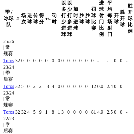
以
以
进
平
胜
多
少
加
罚
球
均
季 /
胜
开
场
进
传
得
罚
打
打
时
胜
胜
球
射
每
开
冰球
开
球
#
+/-
次
球
球
分
时
少
多
进
球
球
比
门
场
球
队
球
比
进
进
球
赛
比
射
例
球
球
例
门
25/26
| 常
规赛
Toros
32
0
0
0
0
0
0
0
0
0
0
0
0
0
-
-
0
0
-
23/24
| 季
后赛
Toros
32
5
0
2
2
-3
4
0
0
0
0
0
0
12
0.0
2.4
0
0
-
23/24
| 常
规赛
Toros
32
32
4
5
9
1
8
1
3
0
0
0
0
81
4.9
2.5
0
0
-
22/23
| 季
后赛