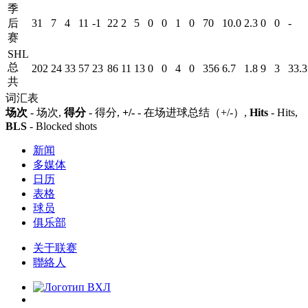
季
后
31
7
4
11
-1
22
2
5
0
0
1
0
70
10.0
2.3
0
0
-
赛
SHL
总
202
24
33
57
23
86
11
13
0
0
4
0
356
6.7
1.8
9
3
33.3
共
词汇表
场次
- 场次,
得分
- 得分,
+/-
- 在场进球总结（+/-）,
Hits
- Hits,
BLS
- Blocked shots
新闻
多媒体
日历
表格
球员
俱乐部
关于联赛
聯絡人