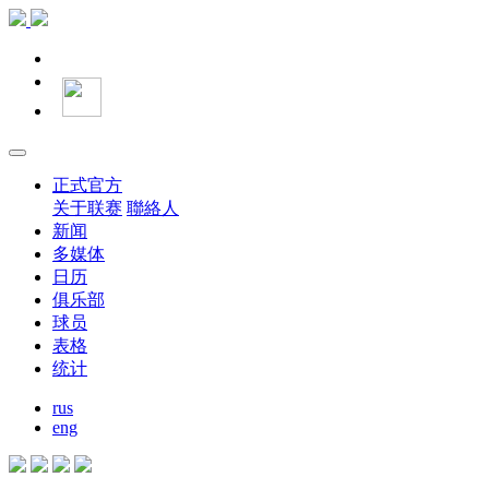
正式官方
关于联赛
聯絡人
新闻
多媒体
日历
俱乐部
球员
表格
统计
rus
eng