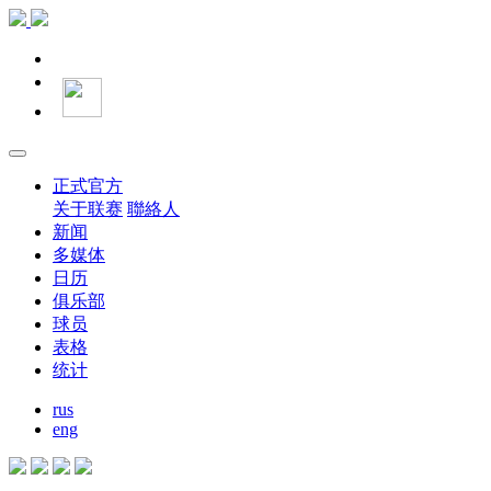
正式官方
关于联赛
聯絡人
新闻
多媒体
日历
俱乐部
球员
表格
统计
rus
eng