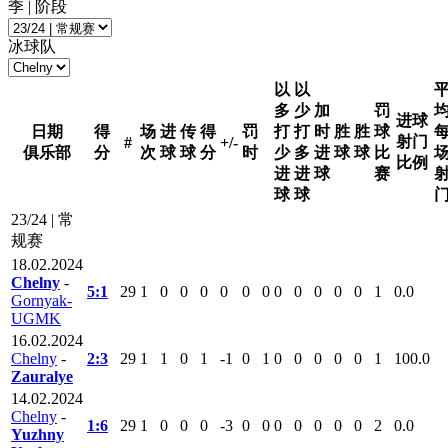
季 | 阶段
冰球队
以
以
多
少
加
罚
进球
日期
得
场
进
传
得
罚
打
打
时
胜
胜
球
射门
#
+/-
俱乐部
分
次
球
球
分
时
少
多
进
球
球
比
比例
进
进
球
赛
球
球
23/24 | 常
规赛
18.02.2024
Chelny
-
5:1
29
1
0
0
0
0
0
0
0
0
0
0
0
1
0.0
Gornyak-
UGMK
16.02.2024
Chelny
-
2:3
29
1
1
0
1
-1
0
1
0
0
0
0
0
1
100.0
Zauralye
14.02.2024
Chelny
-
1:6
29
1
0
0
0
-3
0
0
0
0
0
0
0
2
0.0
Yuzhny