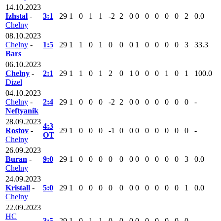
14.10.2023
Izhstal
-
3:1
29
1
0
1
1
-2
2
0
0
0
0
0
0
2
0.0
Chelny
08.10.2023
Chelny
-
1:5
29
1
1
0
1
0
0
0
1
0
0
0
0
3
33.3
Bars
06.10.2023
Chelny
-
2:1
29
1
1
0
1
2
0
1
0
0
0
1
0
1
100.0
Dizel
04.10.2023
Chelny
-
2:4
29
1
0
0
0
-2
2
0
0
0
0
0
0
0
-
Neftyanik
28.09.2023
4:3
Rostov
-
29
1
0
0
0
-1
0
0
0
0
0
0
0
0
-
ОТ
Chelny
26.09.2023
Buran
-
9:0
29
1
0
0
0
0
0
0
0
0
0
0
0
3
0.0
Chelny
24.09.2023
Kristall
-
5:0
29
1
0
0
0
0
0
0
0
0
0
0
0
1
0.0
Chelny
22.09.2023
HC
3:5
29
1
0
1
1
0
0
0
0
0
0
0
0
0
-