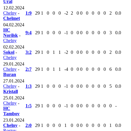
Ural
12.02.2024
Chelny
-
1:9
29
1
0
0
0
-2
2
0
0
0
0
0
0
2
0.0
Chelmet
04.02.2024
HC
9:4
29
1
0
0
0
-1
0
0
0
0
0
0
0
3
0.0
Norilsk
-
Chelny
02.02.2024
Sokol
-
3:2
29
1
0
1
1
-2
0
0
0
0
0
0
0
2
0.0
Chelny
29.01.2024
Chelny
-
2:7
29
1
0
1
1
-4
0
0
0
0
0
0
0
6
0.0
Buran
27.01.2024
Chelny
-
1:3
29
1
0
0
0
-1
0
0
0
0
0
0
0
5
0.0
Kristall
25.01.2024
Chelny
-
1:5
29
1
0
0
0
-1
0
0
0
0
0
0
0
0
-
HC
Tambov
23.01.2024
Chelny
-
2:0
29
1
0
0
0
1
0
0
0
0
0
0
0
1
0.0
Rostov