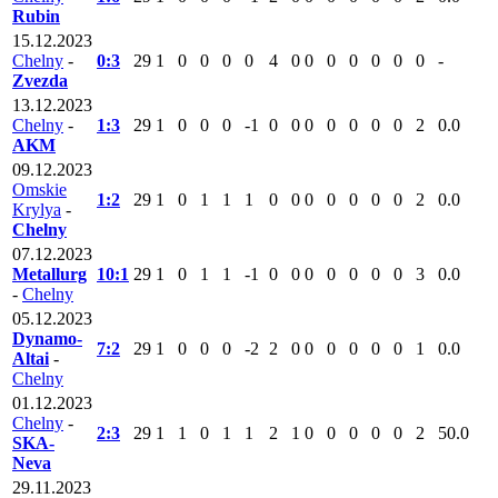
Rubin
15.12.2023
Chelny
-
0:3
29
1
0
0
0
0
4
0
0
0
0
0
0
0
-
Zvezda
13.12.2023
Chelny
-
1:3
29
1
0
0
0
-1
0
0
0
0
0
0
0
2
0.0
AKM
09.12.2023
Omskie
1:2
29
1
0
1
1
1
0
0
0
0
0
0
0
2
0.0
Krylya
-
Chelny
07.12.2023
Metallurg
10:1
29
1
0
1
1
-1
0
0
0
0
0
0
0
3
0.0
-
Chelny
05.12.2023
Dynamo-
7:2
29
1
0
0
0
-2
2
0
0
0
0
0
0
1
0.0
Altai
-
Chelny
01.12.2023
Chelny
-
2:3
29
1
1
0
1
1
2
1
0
0
0
0
0
2
50.0
SKA-
Neva
29.11.2023