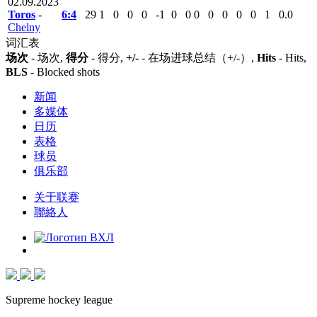
02.09.2023
Toros
-
6:4
29
1
0
0
0
-1
0
0
0
0
0
0
0
1
0.0
Chelny
词汇表
场次
- 场次,
得分
- 得分,
+/-
- 在场进球总结（+/-）,
Hits
- Hits,
BLS
- Blocked shots
新闻
多媒体
日历
表格
球员
俱乐部
关于联赛
聯絡人
Supreme hockey league