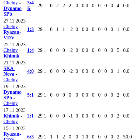
Chelny
-
3:4
29
1
0
2
2
2
0
0
0
0
0
0
0
4
0.0
Dynamo
Б
SPb
27.11.2023
Chelny
-
1:3
29
1
0
1
1
-2
0
0
0
0
0
0
0
1
0.0
Ryazan-
VDV
25.11.2023
Chelny
-
1:4
29
1
0
0
0
-2
0
0
0
0
0
0
0
5
0.0
Khimik
21.11.2023
SKA-
4:0
29
1
0
0
0
-2
0
0
0
0
0
0
0
1
0.0
Neva
-
Chelny
19.11.2023
Dynamo
5:1
29
1
0
0
0
0
0
0
0
0
0
0
0
2
0.0
SPb
-
Chelny
17.11.2023
Khimik
-
2:1
29
1
0
0
0
-1
0
0
0
0
0
0
0
2
0.0
Chelny
15.11.2023
Ryazan-
6:3
29
1
1
1
2
0
0
1
0
0
0
0
0
2
50.0
VDV
-