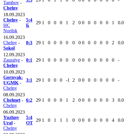
Tambov
-
Chelny
18.09.2023
Chelny
-
5:4
29
1
0
0
0
1
2
0
0
0
0
0
0
1
0.0
HC
Б
Norilsk
16.09.2023
Chelny
-
0:3
29
1
0
0
0
0
0
0
0
0
0
0
0
2
0.0
Sokol
12.09.2023
Zauralye
-
0:1
29
1
0
0
0
0
0
0
0
0
0
0
0
0
-
Chelny
10.09.2023
Gornyak-
3:1
29
1
0
0
0
-1
2
0
0
0
0
0
0
0
-
UGMK
-
Chelny
08.09.2023
Chelmet
-
6:2
29
1
0
0
0
1
2
0
0
0
0
0
0
3
0.0
Chelny
06.09.2023
Yuzhny
5:4
29
1
0
1
1
1
0
0
0
0
0
0
0
4
0.0
Ural
-
ОТ
Chelny