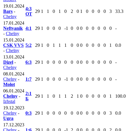
19.01.2024
4:3
Bars
-
29
1
1
0
1
0
2
0
1
0
0
0
0
3
33.3
ОТ
Chelny
17.01.2024
Neftyanik
4:1
29
1
0
0
0
-1
0
0
0
0
0
0
0
0
-
-
Chelny
15.01.2024
CSK VVS
5:2
29
1
0
1
1
1
0
0
0
0
0
0
0
1
0.0
-
Chelny
13.01.2024
Dizel
-
6:3
29
1
0
0
0
0
0
0
0
0
0
0
0
0
-
Chelny
08.01.2024
Chelny
-
1:7
29
1
0
0
0
-1
0
0
0
0
0
0
0
0
-
Molot
06.01.2024
2:1
Chelny
-
29
1
1
0
1
1
2
1
0
0
0
0
0
1
100.0
Б
Izhstal
19.12.2023
Chelny
-
0:3
29
1
0
0
0
0
0
0
0
0
0
0
0
3
0.0
Ugra
17.12.2023
Chelny
-
1:6
29
1
0
0
0
-1
2
0
0
0
0
0
0
2
0.0