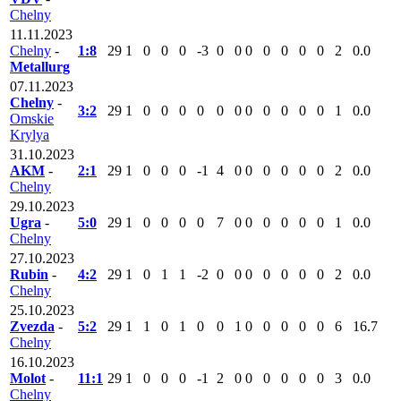
Chelny
11.11.2023
Chelny
-
1:8
29
1
0
0
0
-3
0
0
0
0
0
0
0
2
0.0
Metallurg
07.11.2023
Chelny
-
3:2
29
1
0
0
0
0
0
0
0
0
0
0
0
1
0.0
Omskie
Krylya
31.10.2023
AKM
-
2:1
29
1
0
0
0
-1
4
0
0
0
0
0
0
2
0.0
Chelny
29.10.2023
Ugra
-
5:0
29
1
0
0
0
0
7
0
0
0
0
0
0
1
0.0
Chelny
27.10.2023
Rubin
-
4:2
29
1
0
1
1
-2
0
0
0
0
0
0
0
2
0.0
Chelny
25.10.2023
Zvezda
-
5:2
29
1
1
0
1
0
0
1
0
0
0
0
0
6
16.7
Chelny
16.10.2023
Molot
-
11:1
29
1
0
0
0
-1
2
0
0
0
0
0
0
3
0.0
Chelny