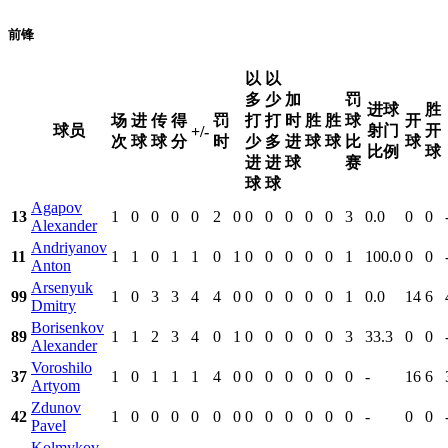
前锋
以
以
多
少
加
罚
进球
胜
场
进
传
得
罚
打
打
时
胜
胜
球
开
球员
射门
开
+/-
次
球
球
分
时
少
多
进
球
球
比
球
比例
球
进
进
球
赛
球
球
Agapov
13
1
0
0
0
0
2
0
0
0
0
0
0
3
0.0
0
0
Alexander
Andriyanov
11
1
1
0
1
1
0
1
0
0
0
0
0
1
100.0
0
0
Anton
Arsenyuk
99
1
0
3
3
4
4
0
0
0
0
0
0
1
0.0
14
6
Dmitry
Borisenkov
89
1
1
2
3
4
0
1
0
0
0
0
0
3
33.3
0
0
Alexander
Voroshilo
37
1
0
1
1
1
4
0
0
0
0
0
0
0
-
16
6
Artyom
Zdunov
42
1
0
0
0
0
0
0
0
0
0
0
0
0
-
0
0
Pavel
Kolmykov