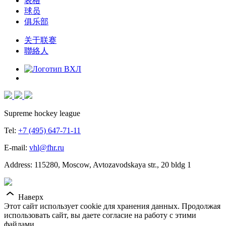
表格
球员
俱乐部
关于联赛
聯絡人
Supreme hockey league
Tel:
+7 (495) 647-71-11
E-mail:
vhl@fhr.ru
Address: 115280, Moscow, Avtozavodskaya str., 20 bldg 1
Наверх
Этот сайт использует cookie для хранения данных. Продолжая
использовать сайт, вы даете согласие на работу с этими
файлами.