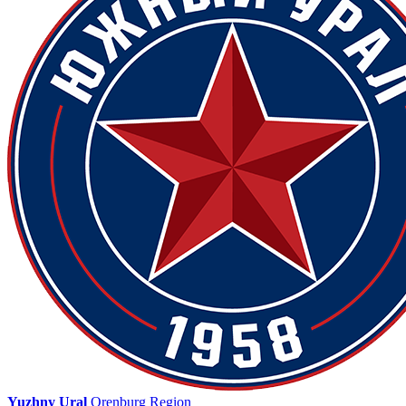
Yuzhny Ural
Orenburg Region