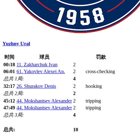
Yuzhny Ural
时间
球员
罚款
00:18
11. Zakharchuk Ivan
2
06:01
61. Yakovlev Alexei An.
2
cross-checking
总共 1局:
4
32:17
26. Shurakov Denis
2
hooking
总共 2局:
2
45:12
44. Mokshantsev Alexander
2
tripping
47:49
44. Mokshantsev Alexander
2
tripping
总共 3局:
4
总共:
10