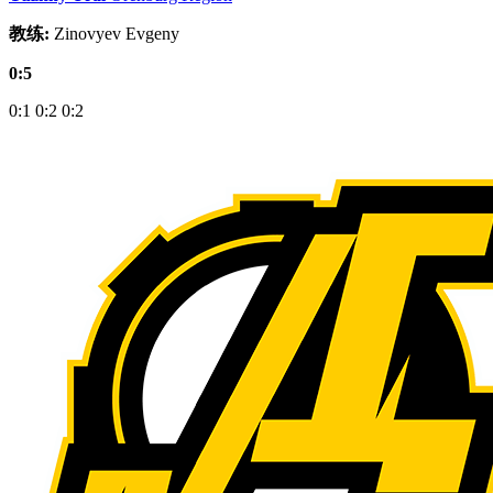
教练:
Zinovyev Evgeny
0:5
0:1
0:2
0:2