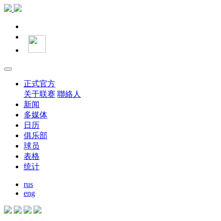
正式官方
关于联赛
聯絡人
新闻
多媒体
日历
俱乐部
球员
表格
统计
rus
eng