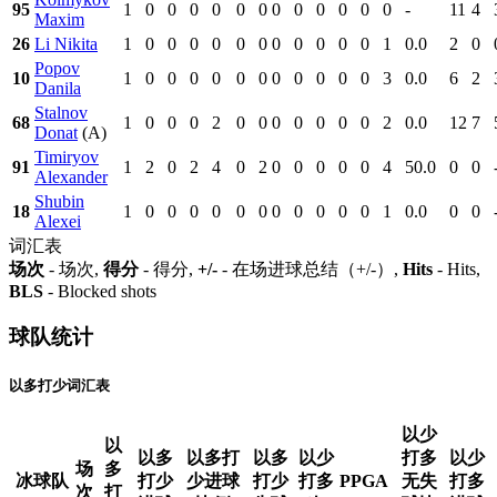
95
1
0
0
0
0
0
0
0
0
0
0
0
0
-
11
4
Maxim
26
Li Nikita
1
0
0
0
0
0
0
0
0
0
0
0
1
0.0
2
0
Popov
10
1
0
0
0
0
0
0
0
0
0
0
0
3
0.0
6
2
Danila
Stalnov
68
1
0
0
0
2
0
0
0
0
0
0
0
2
0.0
12
7
Donat
(A)
Timiryov
91
1
2
0
2
4
0
2
0
0
0
0
0
4
50.0
0
0
Alexander
Shubin
18
1
0
0
0
0
0
0
0
0
0
0
0
1
0.0
0
0
Alexei
词汇表
场次
- 场次,
得分
- 得分,
+/-
- 在场进球总结（+/-）,
Hits
- Hits,
BLS
- Blocked shots
球队统计
以多打少词汇表
以少
以
以多
以多打
以多
以少
打多
以少
场
多
冰球队
打少
少进球
打少
打多
PPGA
无失
打多
次
打