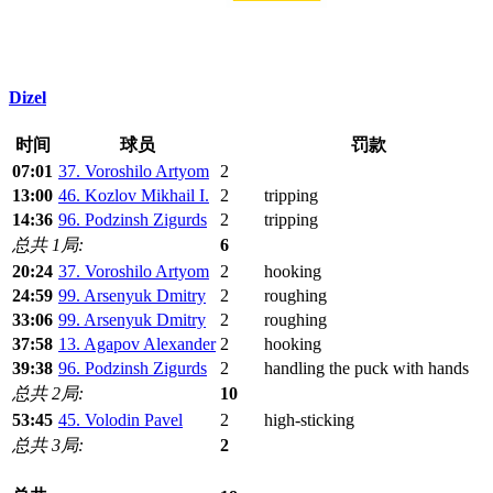
Dizel
时间
球员
罚款
07:01
37. Voroshilo Artyom
2
13:00
46. Kozlov Mikhail I.
2
tripping
14:36
96. Podzinsh Zigurds
2
tripping
总共 1局:
6
20:24
37. Voroshilo Artyom
2
hooking
24:59
99. Arsenyuk Dmitry
2
roughing
33:06
99. Arsenyuk Dmitry
2
roughing
37:58
13. Agapov Alexander
2
hooking
39:38
96. Podzinsh Zigurds
2
handling the puck with hands
总共 2局:
10
53:45
45. Volodin Pavel
2
high-sticking
总共 3局:
2