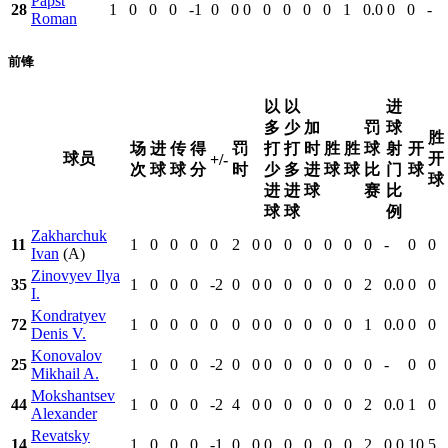
Papst
28
1
0
0
0
-1
0
0
0
0
0
0
0
1
0.0
0
0
-
Roman
前锋
以
以
进
多
少
加
罚
球
胜
场
进
传
得
罚
打
打
时
胜
胜
球
射
开
球员
开
+/-
次
球
球
分
时
少
多
进
球
球
比
门
球
球
进
进
球
赛
比
球
球
例
Zakharchuk
11
1
0
0
0
0
2
0
0
0
0
0
0
0
-
0
0
Ivan
(A)
Zinovyev Ilya
35
1
0
0
0
-2
0
0
0
0
0
0
0
2
0.0
0
0
I.
Kondratyev
72
1
0
0
0
0
0
0
0
0
0
0
0
1
0.0
0
0
Denis V.
Konovalov
25
1
0
0
0
-2
0
0
0
0
0
0
0
0
-
0
0
Mikhail A.
Mokshantsev
44
1
0
0
0
-2
4
0
0
0
0
0
0
2
0.0
1
0
Alexander
Revatsky
14
1
0
0
0
-1
0
0
0
0
0
0
0
2
0.0
10
5