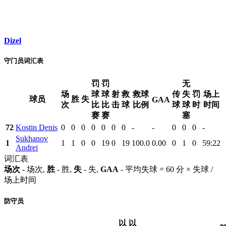
Dizel
守门员词汇表
罚
罚
无
场
球
球
射
救
救球
传
失
罚
场上
球员
胜
失
GAA
次
比
比
击
球
比例
球
球
时
时间
赛
赛
塞
72
Kostin Denis
0
0
0
0
0
0
0
-
-
0
0
0
-
Sukhanov
1
1
1
0
0
19
0
19
100.0
0.00
0
1
0
59:22
Andrei
词汇表
场次
- 场次,
胜
- 胜,
失
- 失,
GAA
- 平均失球 = 60 分 × 失球 /
场上时间
防守员
以
以