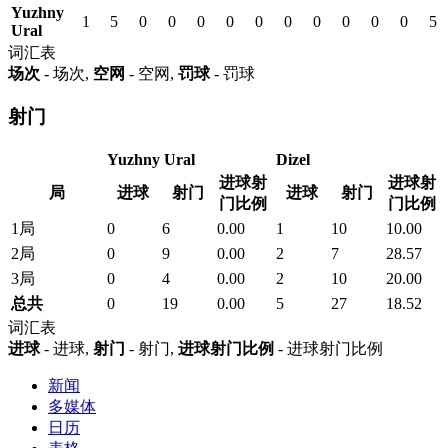
Yuzhny
1
5
0
0
0
0
0
0
0
0
0
0
5
Ural
词汇表
场次
- 场次,
空网
- 空网,
罚球
- 罚球
射门
Yuzhny Ural
Dizel
进球射
进球射
局
进球
射门
进球
射门
门比例
门比例
1局
0
6
0.00
1
10
10.00
2局
0
9
0.00
2
7
28.57
3局
0
4
0.00
2
10
20.00
总共
0
19
0.00
5
27
18.52
词汇表
进球
- 进球,
射门
- 射门,
进球射门比例
- 进球射门比例
新闻
多媒体
日历