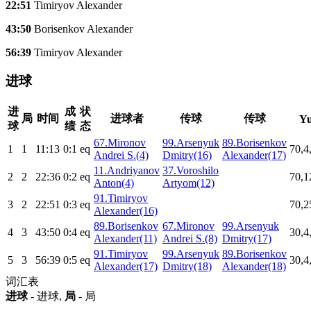
22:51
Timiryov Alexander
43:50
Borisenkov Alexander
56:39
Timiryov Alexander
进球
进
成
状
局
时间
进球者
传球
传球
Yu
球
绩
态
67.Mironov
99.Arsenyuk
89.Borisenkov
1
1
11:13
0:1
eq
70,4
Andrei S.(4)
Dmitry(16)
Alexander(17)
11.Andriyanov
37.Voroshilo
2
2
22:36
0:2
eq
70,1
Anton(4)
Artyom(12)
91.Timiryov
3
2
22:51
0:3
eq
70,2
Alexander(16)
89.Borisenkov
67.Mironov
99.Arsenyuk
4
3
43:50
0:4
eq
30,4
Alexander(11)
Andrei S.(8)
Dmitry(17)
91.Timiryov
99.Arsenyuk
89.Borisenkov
5
3
56:39
0:5
eq
30,4
Alexander(17)
Dmitry(18)
Alexander(18)
词汇表
进球
- 进球,
局
- 局