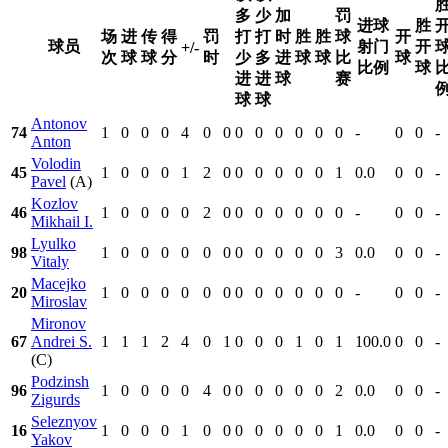
多
少
加
罚
进球
胜
场
进
传
得
罚
打
打
时
胜
胜
球
开
球员
射门
开
+/-
次
球
球
分
时
少
多
进
球
球
比
球
比例
球
进
进
球
赛
球
球
Antonov
74
1
0
0
0
4
0
0
0
0
0
0
0
0
-
0
0
-
Anton
Volodin
45
1
0
0
0
1
2
0
0
0
0
0
0
1
0.0
0
0
-
Pavel
(A)
Kozlov
46
1
0
0
0
0
2
0
0
0
0
0
0
0
-
0
0
-
Mikhail I.
Lyulko
98
1
0
0
0
0
0
0
0
0
0
0
0
3
0.0
0
0
-
Vitaly
Macejko
20
1
0
0
0
0
0
0
0
0
0
0
0
0
-
0
0
-
Miroslav
Mironov
67
Andrei S.
1
1
1
2
4
0
1
0
0
0
1
0
1
100.0
0
0
-
(C)
Podzinsh
96
1
0
0
0
0
4
0
0
0
0
0
0
2
0.0
0
0
-
Zigurds
Seleznyov
16
1
0
0
0
1
0
0
0
0
0
0
0
1
0.0
0
0
-
Yakov