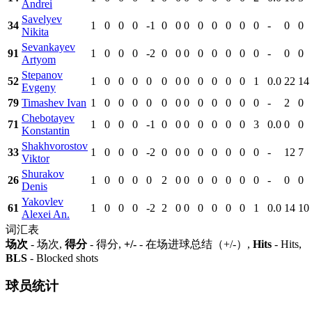
Andrei
Savelyev
34
1
0
0
0
-1
0
0
0
0
0
0
0
0
-
0
0
Nikita
Sevankayev
91
1
0
0
0
-2
0
0
0
0
0
0
0
0
-
0
0
Artyom
Stepanov
52
1
0
0
0
0
0
0
0
0
0
0
0
1
0.0
22
14
Evgeny
79
Timashev Ivan
1
0
0
0
0
0
0
0
0
0
0
0
0
-
2
0
Chebotayev
71
1
0
0
0
-1
0
0
0
0
0
0
0
3
0.0
0
0
Konstantin
Shakhvorostov
33
1
0
0
0
-2
0
0
0
0
0
0
0
0
-
12
7
Viktor
Shurakov
26
1
0
0
0
0
2
0
0
0
0
0
0
0
-
0
0
Denis
Yakovlev
61
1
0
0
0
-2
2
0
0
0
0
0
0
1
0.0
14
10
Alexei An.
词汇表
场次
- 场次,
得分
- 得分,
+/-
- 在场进球总结（+/-）,
Hits
- Hits,
BLS
- Blocked shots
球员统计