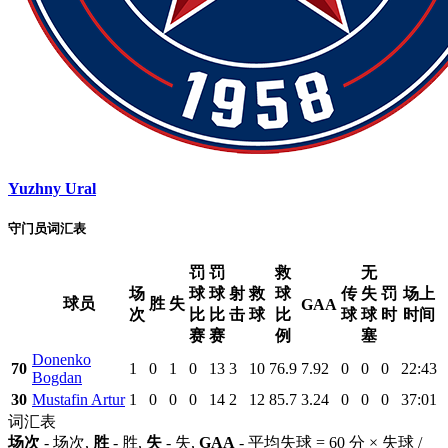
Yuzhny Ural
守门员词汇表
罚
罚
救
无
场
球
球
射
救
球
传
失
罚
场上
球员
胜
失
GAA
次
比
比
击
球
比
球
球
时
时间
赛
赛
例
塞
Donenko
70
1
0
1
0
13
3
10
76.9
7.92
0
0
0
22:43
Bogdan
30
Mustafin Artur
1
0
0
0
14
2
12
85.7
3.24
0
0
0
37:01
词汇表
场次
- 场次,
胜
- 胜,
失
- 失,
GAA
- 平均失球 = 60 分 × 失球 /