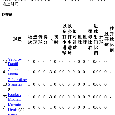
场上时间
防守员
以
以
进
胜
多
少
加
罚
球
胜
开
场
进
传
得
罚
打
打
时
胜
胜
球
射
开
球员
开
球
+/-
次
球
球
分
时
少
多
进
球
球
比
门
球
球
比
进
进
球
赛
比
例
球
球
例
Yegorov
12
1
0
0
0
-1
0
0
0
0
0
0
0
1
0.0
0
0
-
Daniil
Zhloba
4
1
0
0
0
-3
0
0
0
0
0
0
0
1
0.0
0
0
-
Nikita
Zabornikov
13
Stanislav
1
0
0
0
-1
0
0
0
0
0
0
0
1
0.0
0
0
-
(C)
Konkov
75
1
0
0
0
-3
0
0
0
0
0
0
0
2
0.0
0
0
-
Mikhail
Kuzmin
7
1
0
0
0
-1
0
0
0
0
0
0
0
1
0.0
0
0
-
Denis
(A)