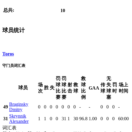
总共:
10
球员统计
Toros
守门员词汇表
罚
罚
救
无
场
球
球
射
救
球
传
失
罚
场上
球员
胜
失
GAA
次
比
比
击
球
比
球
球
时
时间
赛
赛
例
塞
Braginsky
49
0
0
0
0
0
0
0
-
-
0
0
0
-
Dmitry
Skrynnik
31
1
1
0
0
31
1
30
96.8
1.00
0
0
0
60:00
Alexander
词汇表