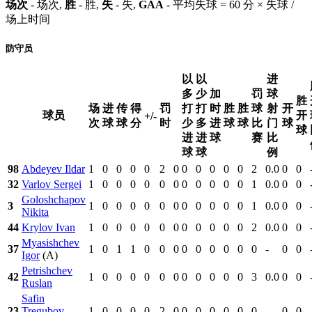
场次
- 场次,
胜
- 胜,
失
- 失,
GAA
- 平均失球 = 60 分 × 失球 /
场上时间
防守员
以
以
进
多
少
加
罚
球
胜
场
进
传
得
罚
打
打
时
胜
胜
球
射
开
球员
开
+/-
次
球
球
分
时
少
多
进
球
球
比
门
球
球
进
进
球
赛
比
球
球
例
98
Abdeyev Ildar
1
0
0
0
0
2
0
0
0
0
0
0
2
0.0
0
0
32
Varlov Sergei
1
0
0
0
0
0
0
0
0
0
0
0
1
0.0
0
0
Goloshchapov
3
1
0
0
0
0
0
0
0
0
0
0
0
1
0.0
0
0
Nikita
44
Krylov Ivan
1
0
0
0
0
0
0
0
0
0
0
0
2
0.0
0
0
Myasishchev
37
1
0
1
1
0
0
0
0
0
0
0
0
0
-
0
0
Igor
(A)
Petrishchev
42
1
0
0
0
0
0
0
0
0
0
0
0
3
0.0
0
0
Ruslan
Safin
23
Tregubov
1
0
0
0
0
2
0
0
0
0
0
0
0
-
0
0