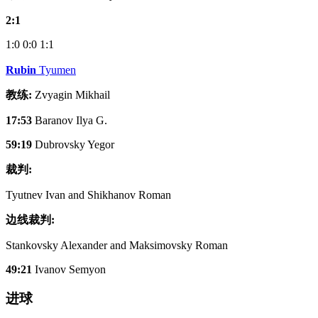
2:1
1:0
0:0
1:1
Rubin
Tyumen
教练:
Zvyagin Mikhail
17:53
Baranov Ilya G.
59:19
Dubrovsky Yegor
裁判:
Tyutnev Ivan and Shikhanov Roman
边线裁判:
Stankovsky Alexander and Maksimovsky Roman
49:21
Ivanov Semyon
进球