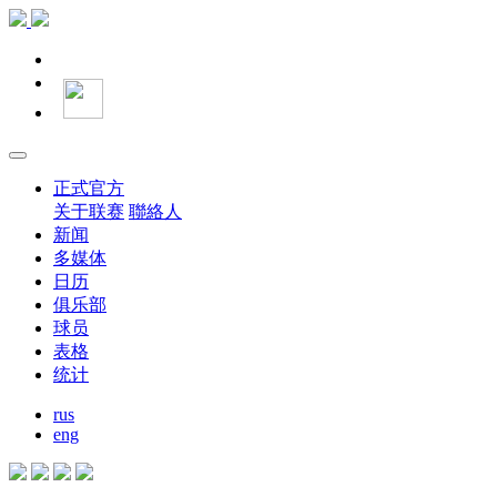
正式官方
关于联赛
聯絡人
新闻
多媒体
日历
俱乐部
球员
表格
统计
rus
eng