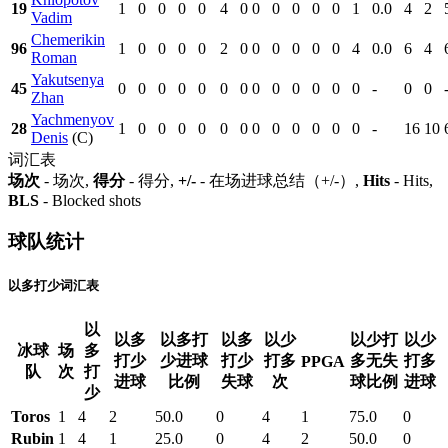
19
1
0
0
0
0
4
0
0
0
0
0
0
1
0.0
4
2
Vadim
Chemerikin
96
1
0
0
0
0
2
0
0
0
0
0
0
4
0.0
6
4
Roman
Yakutsenya
45
0
0
0
0
0
0
0
0
0
0
0
0
0
-
0
0
Zhan
Yachmenyov
28
1
0
0
0
0
0
0
0
0
0
0
0
0
-
16
10
Denis
(C)
词汇表
场次
- 场次,
得分
- 得分,
+/-
- 在场进球总结（+/-）,
Hits
- Hits,
BLS
- Blocked shots
球队统计
以多打少词汇表
以
以多
以多打
以多
以少
以少打
以少
冰球
场
多
打少
少进球
打少
打多
多无失
打多
PPGA
队
次
打
进球
比例
失球
次
球比例
进球
少
Toros
1
4
2
50.0
0
4
1
75.0
0
Rubin
1
4
1
25.0
0
4
2
50.0
0