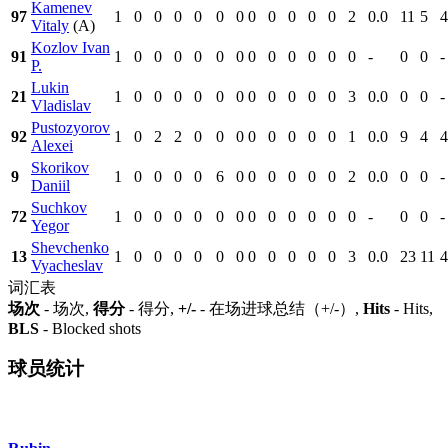
Kamenev
97
1
0
0
0
0
0
0
0
0
0
0
0
2
0.0
11
5
4
Vitaly
(A)
Kozlov Ivan
91
1
0
0
0
0
0
0
0
0
0
0
0
0
-
0
0
-
P.
Lukin
21
1
0
0
0
0
0
0
0
0
0
0
0
3
0.0
0
0
-
Vladislav
Pustozyorov
92
1
0
2
2
0
0
0
0
0
0
0
0
1
0.0
9
4
4
Alexei
Skorikov
9
1
0
0
0
0
6
0
0
0
0
0
0
2
0.0
0
0
-
Daniil
Suchkov
72
1
0
0
0
0
0
0
0
0
0
0
0
0
-
0
0
-
Yegor
Shevchenko
13
1
0
0
0
0
0
0
0
0
0
0
0
3
0.0
23
11
4
Vyacheslav
词汇表
场次
- 场次,
得分
- 得分,
+/-
- 在场进球总结（+/-）,
Hits
- Hits,
BLS
- Blocked shots
球员统计