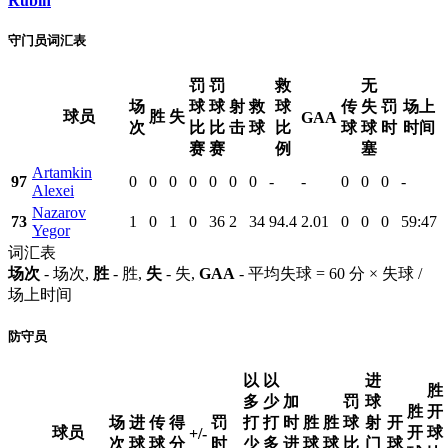
Rubin
守门员词汇表
罚
罚
救
无
场
球
球
射
救
球
传
失
罚
场上
球员
胜
失
GAA
次
比
比
击
球
比
球
球
时
时间
赛
赛
例
塞
Artamkin
97
0
0
0
0
0
0
0
-
-
0
0
0
-
Alexei
Nazarov
73
1
0
1
0
36
2
34
94.4
2.01
0
0
0
59:47
Yegor
词汇表
场次
- 场次,
胜
- 胜,
失
- 失,
GAA
- 平均失球 = 60 分 × 失球 /
场上时间
防守员
以
以
进
胜
多
少
加
罚
球
胜
开
场
进
传
得
罚
打
打
时
胜
胜
球
射
开
球员
开
球
+/-
次
球
球
分
时
少
多
进
球
球
比
门
球