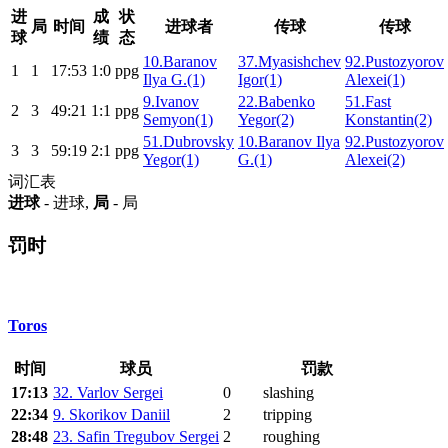
进
成
状
局
时间
进球者
传球
传球
球
绩
态
10.Baranov
37.Myasishchev
92.Pustozyorov
1
1
17:53
1:0
ppg
Ilya G.(1)
Igor(1)
Alexei(1)
9.Ivanov
22.Babenko
51.Fast
2
3
49:21
1:1
ppg
Semyon(1)
Yegor(2)
Konstantin(2)
51.Dubrovsky
10.Baranov Ilya
92.Pustozyorov
3
3
59:19
2:1
ppg
Yegor(1)
G.(1)
Alexei(2)
词汇表
进球
- 进球,
局
- 局
罚时
Toros
时间
球员
罚款
17:13
32. Varlov Sergei
0
slashing
22:34
9. Skorikov Daniil
2
tripping
28:48
23. Safin Tregubov Sergei
2
roughing