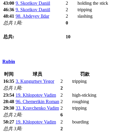
43:00
9. Skorikov Daniil
2
holding the stick
46:36
9. Skorikov Daniil
2
tripping
48:41
98. Abdeyev Ildar
2
slashing
总共 1局:
0
总共:
10
Rubin
时间
球员
罚款
16:35
3. Kungurtsev Yegor
2
tripping
总共 1局:
2
23:54
19. Khlopotov Vadim
2
high-sticking
28:48
96. Chemerikin Roman
2
roughing
29:30
33. Kravchenko Vadim
2
tripping
总共 2局:
6
58:27
19. Khlopotov Vadim
2
boarding
总共 3局:
2