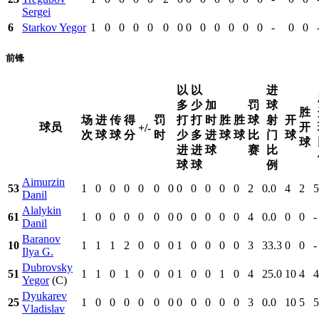
Sergei
6
Starkov Yegor
1
0
0
0
0
0
0
0
0
0
0
0
0
-
0
0
前锋
以
以
进
多
少
加
罚
球
胜
场
进
传
得
罚
打
打
时
胜
胜
球
射
开
球员
开
+/-
次
球
球
分
时
少
多
进
球
球
比
门
球
球
进
进
球
赛
比
球
球
例
Aimurzin
53
1
0
0
0
0
0
0
0
0
0
0
0
2
0.0
4
2
5
Danil
Alalykin
61
1
0
0
0
0
0
0
0
0
0
0
0
4
0.0
0
0
-
Danil
Baranov
10
1
1
1
2
0
0
0
1
0
0
0
0
3
33.3
0
0
-
Ilya G.
Dubrovsky
51
1
1
0
1
0
0
0
1
0
0
1
0
4
25.0
10
4
4
Yegor
(C)
Dyukarev
25
1
0
0
0
0
0
0
0
0
0
0
0
3
0.0
10
5
5
Vladislav