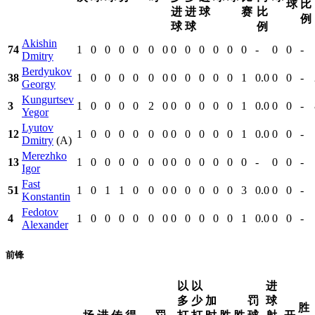
球
比
进
进
球
赛
比
例
球
球
例
Akishin
74
1
0
0
0
0
0
0
0
0
0
0
0
0
-
0
0
-
Dmitry
Berdyukov
38
1
0
0
0
0
0
0
0
0
0
0
0
1
0.0
0
0
-
Georgy
Kungurtsev
3
1
0
0
0
0
2
0
0
0
0
0
0
1
0.0
0
0
-
Yegor
Lyutov
12
1
0
0
0
0
0
0
0
0
0
0
0
1
0.0
0
0
-
Dmitry
(A)
Merezhko
13
1
0
0
0
0
0
0
0
0
0
0
0
0
-
0
0
-
Igor
Fast
51
1
0
1
1
0
0
0
0
0
0
0
0
3
0.0
0
0
-
Konstantin
Fedotov
4
1
0
0
0
0
0
0
0
0
0
0
0
1
0.0
0
0
-
Alexander
前锋
以
以
进
多
少
加
罚
球
胜