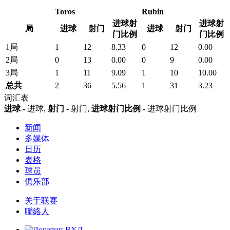
Toros
Rubin
进球射
进球射
局
进球
射门
进球
射门
门比例
门比例
1局
1
12
8.33
0
12
0.00
2局
0
13
0.00
0
9
0.00
3局
1
11
9.09
1
10
10.00
总共
2
36
5.56
1
31
3.23
词汇表
进球
- 进球,
射门
- 射门,
进球射门比例
- 进球射门比例
新闻
多媒体
日历
表格
球员
俱乐部
关于联赛
聯絡人