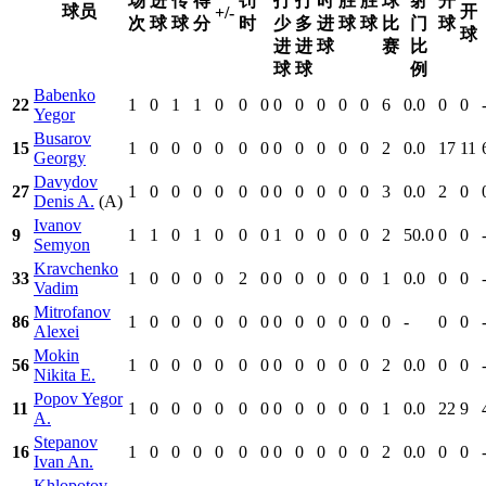
场
进
传
得
罚
打
打
时
胜
胜
球
射
开
球员
开
+/-
次
球
球
分
时
少
多
进
球
球
比
门
球
球
进
进
球
赛
比
球
球
例
Babenko
22
1
0
1
1
0
0
0
0
0
0
0
0
6
0.0
0
0
Yegor
Busarov
15
1
0
0
0
0
0
0
0
0
0
0
0
2
0.0
17
11
Georgy
Davydov
27
1
0
0
0
0
0
0
0
0
0
0
0
3
0.0
2
0
Denis A.
(A)
Ivanov
9
1
1
0
1
0
0
0
1
0
0
0
0
2
50.0
0
0
Semyon
Kravchenko
33
1
0
0
0
0
2
0
0
0
0
0
0
1
0.0
0
0
Vadim
Mitrofanov
86
1
0
0
0
0
0
0
0
0
0
0
0
0
-
0
0
Alexei
Mokin
56
1
0
0
0
0
0
0
0
0
0
0
0
2
0.0
0
0
Nikita E.
Popov Yegor
11
1
0
0
0
0
0
0
0
0
0
0
0
1
0.0
22
9
A.
Stepanov
16
1
0
0
0
0
0
0
0
0
0
0
0
2
0.0
0
0
Ivan An.
Khlopotov