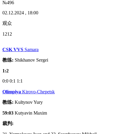
№496
02.12.2024 , 18:00
观众
1212
CSK VVS
Samara
教练:
Shikhanov Sergei
1:2
0:0
0:1
1:1
Olimpiya
Kirovo-Chepetsk
教练:
Kultynov Yury
59:03
Kutyavin Maxim
裁判: