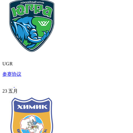
UGR
参赛协议
23
五月