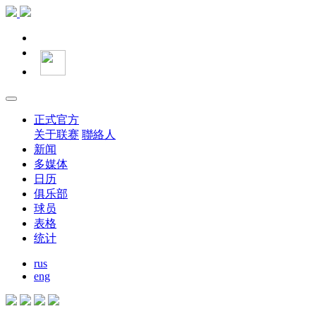
正式官方
关于联赛
聯絡人
新闻
多媒体
日历
俱乐部
球员
表格
统计
rus
eng