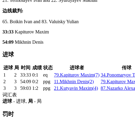
21. Yermolayev Ivan and 22. Syurdyayev Mikhail
边线裁判:
65. Boikin Ivan and 83. Valuisky Yulian
33:33
Kapiturov Maxim
54:09
Mikhnin Denis
进球
进球
局
时间
成绩
状态
进球者
传球
1
2
33:33
0:1
eq
79.Kapiturov Maxim(7)
34.Ponomaryov T
2
3
54:09
0:2
ppg
11.Mikhnin Denis(2)
79.Kapiturov Ma
3
3
59:03
1:2
ppg
21.Kutyavin Maxim(4)
87.Nazarko Alexa
词汇表
进球
- 进球,
局
- 局
罚时