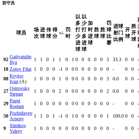
防守员
以
以
多
少
加
罚
进球
胜
场
进
传
得
罚
打
打
时
胜
胜
球
开
球员
射门
开
+/-
次
球
球
分
时
少
多
进
球
球
比
球
比例
球
进
进
球
赛
球
球
Gatiyatulin
92
1
1
0
1
1
0
1
0
0
0
0
0
3
33.3
0
0
-
Ilya
18
Zotov Filat
1
0
0
0
-1
0
0
0
0
0
0
0
0
-
0
0
-
Krylov
88
1
0
0
0
1
0
0
0
0
0
0
0
3
0.0
0
0
-
Ivan
(A)
Ostrovsky
27
1
0
0
0
2
0
0
0
0
0
0
0
2
0.0
0
0
-
Stepan
Papst
29
1
0
0
0
0
0
0
0
0
0
0
0
0
-
0
0
-
Roman
Pozhidayev
50
1
1
0
1
-1
0
1
0
0
0
0
0
1
100.0
0
0
-
Arseny
Sitnikov
9
1
0
0
0
0
0
0
0
0
0
0
0
0
-
0
0
-
Valery