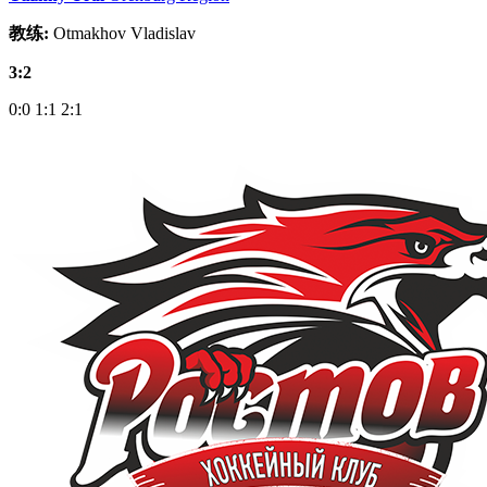
教练:
Otmakhov Vladislav
3:2
0:0
1:1
2:1