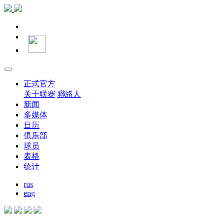
正式官方
关于联赛
聯絡人
新闻
多媒体
日历
俱乐部
球员
表格
统计
rus
eng