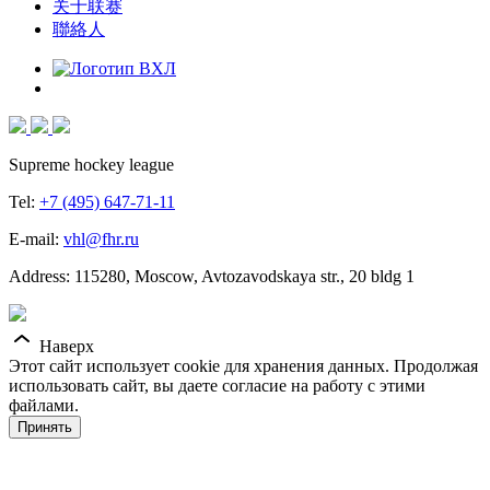
关于联赛
聯絡人
Supreme hockey league
Tel:
+7 (495) 647-71-11
E-mail:
vhl@fhr.ru
Address: 115280, Moscow, Avtozavodskaya str., 20 bldg 1
Наверх
Этот сайт использует cookie для хранения данных. Продолжая
использовать сайт, вы даете согласие на работу с этими
файлами.
Принять