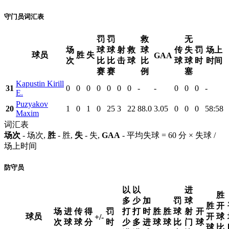
守门员词汇表
罚
罚
救
无
场
球
球
射
救
球
传
失
罚
场上
球员
胜
失
GAA
次
比
比
击
球
比
球
球
时
时间
赛
赛
例
塞
Kapustin Kirill
31
0
0
0
0
0
0
0
-
-
0
0
0
-
E.
Puzyakov
20
1
0
1
0
25
3
22
88.0
3.05
0
0
0
58:58
Maxim
词汇表
场次
- 场次,
胜
- 胜,
失
- 失,
GAA
- 平均失球 = 60 分 × 失球 /
场上时间
防守员
以
以
进
胜
多
少
加
罚
球
胜
开
场
进
传
得
罚
打
打
时
胜
胜
球
射
开
球员
开
球
+/-
次
球
球
分
时
少
多
进
球
球
比
门
球
球
比