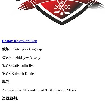
Rostov
Rostov-on-Don
教练:
Pantelejevs Grigorijs
37:39
Pozhidayev Arseny
52:58
Gatiyatulin Ilya
53:53
Kulyash Daniel
裁判:
25. Komarov Alexander and 8. Shemyakin Alexei
边线裁判: