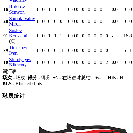
Vladislav
Rubtsov
16
1
0
1
1
1
0
0
0
0
0
0
0
1
0.0
0
0
Semyon
Samokhvalov
28
1
0
0
0
0
0
0
0
0
0
0
0
1
0.0
0
0
Miron
Suslov
91
Konstantin
1
0
1
1
1
0
0
0
0
0
0
0
0
-
16
8
(C)
Timashev
79
1
0
0
0
-1
0
0
0
0
0
0
0
0
-
5
1
Ivan
Shindyayev
10
1
0
0
0
-1
0
0
0
0
0
0
0
2
0.0
0
0
Klimenty
词汇表
场次
- 场次,
得分
- 得分,
+/-
- 在场进球总结（+/-）,
Hits
- Hits,
BLS
- Blocked shots
球员统计