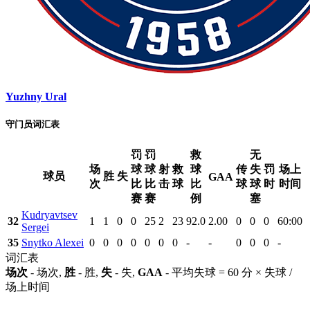
Yuzhny Ural
守门员词汇表
罚
罚
救
无
场
球
球
射
救
球
传
失
罚
场上
球员
胜
失
GAA
次
比
比
击
球
比
球
球
时
时间
赛
赛
例
塞
Kudryavtsev
32
1
1
0
0
25
2
23
92.0
2.00
0
0
0
60:00
Sergei
35
Snytko Alexei
0
0
0
0
0
0
0
-
-
0
0
0
-
词汇表
场次
- 场次,
胜
- 胜,
失
- 失,
GAA
- 平均失球 = 60 分 × 失球 /
场上时间