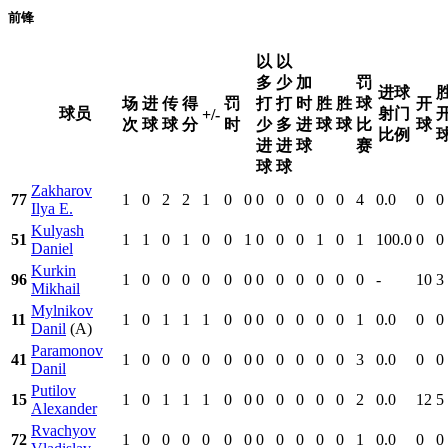
前锋
以
以
多
少
加
罚
进球
场
进
传
得
罚
打
打
时
胜
胜
球
开
球员
射门
+/-
次
球
球
分
时
少
多
进
球
球
比
球
比例
进
进
球
赛
球
球
Zakharov
77
1
0
2
2
1
0
0
0
0
0
0
0
4
0.0
0
0
Ilya E.
Kulyash
51
1
1
0
1
0
0
1
0
0
0
1
0
1
100.0
0
0
Daniel
Kurkin
96
1
0
0
0
0
0
0
0
0
0
0
0
0
-
10
3
Mikhail
Mylnikov
11
1
0
1
1
1
0
0
0
0
0
0
0
1
0.0
0
0
Danil
(A)
Paramonov
41
1
0
0
0
0
0
0
0
0
0
0
0
3
0.0
0
0
Danil
Putilov
15
1
0
1
1
1
0
0
0
0
0
0
0
2
0.0
12
5
Alexander
Rvachyov
72
1
0
0
0
0
0
0
0
0
0
0
0
1
0.0
0
0