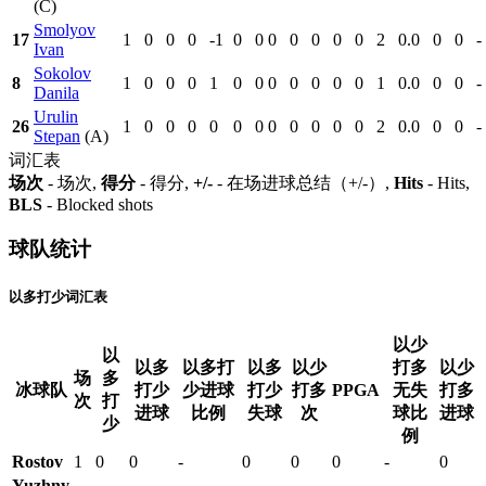
(C)
Smolyov
17
1
0
0
0
-1
0
0
0
0
0
0
0
2
0.0
0
0
-
Ivan
Sokolov
8
1
0
0
0
1
0
0
0
0
0
0
0
1
0.0
0
0
-
Danila
Urulin
26
1
0
0
0
0
0
0
0
0
0
0
0
2
0.0
0
0
-
Stepan
(A)
词汇表
场次
- 场次,
得分
- 得分,
+/-
- 在场进球总结（+/-）,
Hits
- Hits,
BLS
- Blocked shots
球队统计
以多打少词汇表
以少
以
以多
以多打
以多
以少
打多
以少
场
多
冰球队
打少
少进球
打少
打多
PPGA
无失
打多
次
打
进球
比例
失球
次
球比
进球
少
例
Rostov
1
0
0
-
0
0
0
-
0
Yuzhny