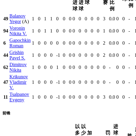
进
进
球
赛
比
例
球
球
例
Balanov
49
1
0
1
1
0
0
0
0
0
0
0
0
3
0.0
0
0
-
Yegor
(A)
Voronin
94
1
0
1
1
0
0
0
0
0
0
0
0
1
0.0
0
0
-
Nikita V.
Gapochkin
6
1
0
0
0
0
0
0
0
0
0
0
0
2
0.0
0
0
-
Roman
Grishin
44
1
0
0
0
-1
0
0
0
0
0
0
0
2
0.0
0
0
-
Pavel S.
Dimitrov
62
1
0
0
0
1
0
0
0
0
0
0
0
0
-
0
0
-
Nikita
Krikunov
47
Vladimir
1
0
0
0
-1
0
0
0
0
0
0
0
0
-
0
0
-
V.
Tsalpanov
11
1
0
0
0
-1
0
0
0
0
0
0
0
3
0.0
0
0
-
Evgeny
前锋
以
以
进
多
少
加
罚
球
胜