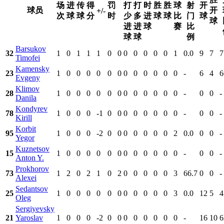
场
进
传
得
罚
打
打
时
胜
胜
球
射
开
球员
开
+/-
次
球
球
分
时
少
多
进
球
球
比
门
球
球
进
进
球
赛
比
球
球
例
Barsukov
32
1
0
1
1
1
0
0
0
0
0
0
0
1
0.0
9
7
7
Timofei
Kamensky
23
1
0
0
0
0
0
0
0
0
0
0
0
0
-
6
4
6
Evgeny
Klimov
28
1
0
0
0
0
0
0
0
0
0
0
0
0
-
0
0
-
Danila
Kondyrev
78
1
0
0
0
-1
0
0
0
0
0
0
0
0
-
0
0
-
Kirill
Korbit
95
1
0
0
0
-2
0
0
0
0
0
0
0
2
0.0
0
0
-
Yegor
Kuznetsov
15
1
0
0
0
0
0
0
0
0
0
0
0
0
-
0
0
-
Anton Y.
Prokhorov
73
1
2
0
2
1
0
2
0
0
0
0
0
3
66.7
0
0
-
Alexei
Sedantsov
25
1
0
0
0
0
0
0
0
0
0
0
0
3
0.0
12
5
4
Oleg
Sergiyevsky
21
Yaroslav
1
0
0
0
-2
0
0
0
0
0
0
0
0
-
16
10
6