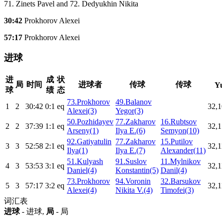
71. Zinets Pavel and 72. Dedyukhin Nikita
30:42
Prokhorov Alexei
57:17
Prokhorov Alexei
进球
进
成
状
局
时间
进球者
传球
传球
Y
球
绩
态
73.Prokhorov
49.Balanov
1
2
30:42
0:1
eq
32,1
Alexei(3)
Yegor(3)
50.Pozhidayev
77.Zakharov
16.Rubtsov
2
2
37:39
1:1
eq
32,1
Arseny(1)
Ilya E.(6)
Semyon(10)
92.Gatiyatulin
77.Zakharov
15.Putilov
3
3
52:58
2:1
eq
32,1
Ilya(1)
Ilya E.(7)
Alexander(11)
51.Kulyash
91.Suslov
11.Mylnikov
4
3
53:53
3:1
eq
32,1
Daniel(4)
Konstantin(5)
Danil(4)
73.Prokhorov
94.Voronin
32.Barsukov
5
3
57:17
3:2
eq
32,1
Alexei(4)
Nikita V.(4)
Timofei(3)
词汇表
进球
- 进球,
局
- 局