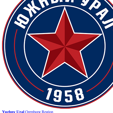
Yuzhny Ural
Orenburg Region