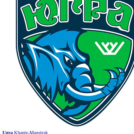
Ugra
Khanty-Mansiysk