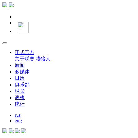
正式官方
关于联赛
聯絡人
新闻
多媒体
日历
俱乐部
球员
表格
统计
rus
eng