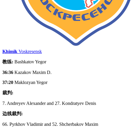
Khimik
Voskresensk
教练:
Bashkatov Yegor
36:36
Kazakov Maxim D.
37:20
Maklozyan Yegor
裁判:
7. Andreyev Alexander and 27. Kondratyev Denis
边线裁判:
66. Pyrkhov Vladimir and 52. Shcherbakov Maxim