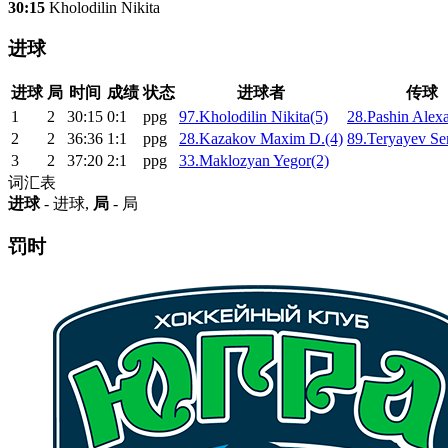
30:15
Kholodilin Nikita
进球
进球
局
时间
成绩
状态
进球者
传球
1
2
30:15
0:1
ppg
97.Kholodilin Nikita(5)
28.Pashin Alex
2
2
36:36
1:1
ppg
28.Kazakov Maxim D.(4)
89.Teryayev Ser
3
2
37:20
2:1
ppg
33.Maklozyan Yegor(2)
词汇表
进球
- 进球,
局
- 局
罚时