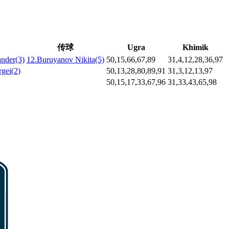
传球
Ugra
Khimik
ander(3)
12.Buruyanov Nikita(5)
50,15,66,67,89
31,4,12,28,36,97
gei(2)
50,13,28,80,89,91
31,3,12,13,97
50,15,17,33,67,96
31,33,43,65,98