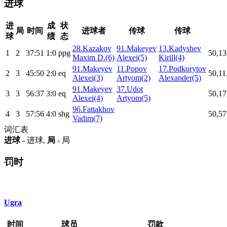
进球
进
成
状
局
时间
进球者
传球
传球
球
绩
态
28.Kazakov
91.Makeyev
13.Kadyshev
1
2
37:51
1:0
ppg
50,13
Maxim D.(6)
Alexei(5)
Kirill(4)
91.Makeyev
11.Popov
17.Podkorytov
2
3
45:50
2:0
eq
50,11
Alexei(3)
Artyom(2)
Alexander(5)
91.Makeyev
37.Udot
3
3
56:37
3:0
eq
50,17
Alexei(4)
Artyom(5)
96.Fattakhov
4
3
57:56
4:0
shg
50,57
Vadim(7)
词汇表
进球
- 进球,
局
- 局
罚时
Ugra
时间
球员
罚款