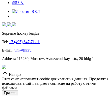
聯絡人
Supreme hockey league
Tel:
+7 (495) 647-71-11
E-mail:
vhl@fhr.ru
Address: 115280, Moscow, Avtozavodskaya str., 20 bldg 1
Наверх
Этот сайт использует cookie для хранения данных. Продолжая
использовать сайт, вы даете согласие на работу с этими
файлами.
Принять