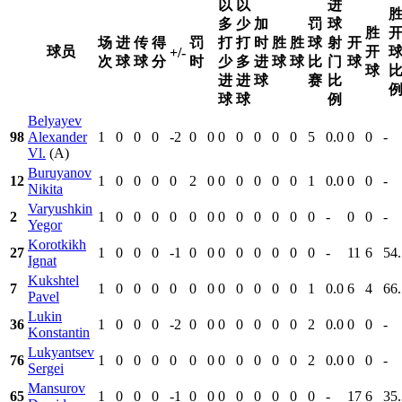
以
以
进
多
少
加
罚
球
胜
场
进
传
得
罚
打
打
时
胜
胜
球
射
开
球员
开
+/-
次
球
球
分
时
少
多
进
球
球
比
门
球
球
进
进
球
赛
比
球
球
例
Belyayev
98
Alexander
1
0
0
0
-2
0
0
0
0
0
0
0
5
0.0
0
0
-
Vl.
(A)
Buruyanov
12
1
0
0
0
0
2
0
0
0
0
0
0
1
0.0
0
0
-
Nikita
Varyushkin
2
1
0
0
0
0
0
0
0
0
0
0
0
0
-
0
0
-
Yegor
Korotkikh
27
1
0
0
0
-1
0
0
0
0
0
0
0
0
-
11
6
54.
Ignat
Kukshtel
7
1
0
0
0
0
0
0
0
0
0
0
0
1
0.0
6
4
66.
Pavel
Lukin
36
1
0
0
0
-2
0
0
0
0
0
0
0
2
0.0
0
0
-
Konstantin
Lukyantsev
76
1
0
0
0
0
0
0
0
0
0
0
0
2
0.0
0
0
-
Sergei
Mansurov
65
1
0
0
0
-1
0
0
0
0
0
0
0
0
-
17
6
35.