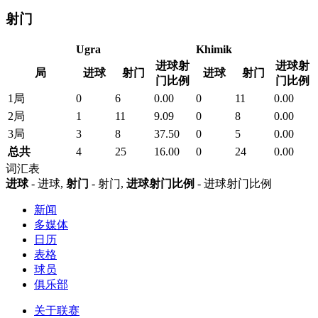
射门
Ugra
Khimik
进球射
进球射
局
进球
射门
进球
射门
门比例
门比例
1局
0
6
0.00
0
11
0.00
2局
1
11
9.09
0
8
0.00
3局
3
8
37.50
0
5
0.00
总共
4
25
16.00
0
24
0.00
词汇表
进球
- 进球,
射门
- 射门,
进球射门比例
- 进球射门比例
新闻
多媒体
日历
表格
球员
俱乐部
关于联赛