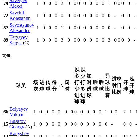
Savelyev
79
1
0
0
0
2
0
0
0
0
0
0
0
1
0.0
0
0
-
Alexei
Savchik
72
1
0
0
0
0
0
0
0
0
0
0
0
0
-
0
0
-
Konstantin
Sevostyanov
57
1
0
0
0
1
0
0
0
0
0
0
0
0
-
0
0
-
Alexander
Teryayev
89
1
0
0
0
3
0
0
0
0
0
0
0
3
0.0
0
0
-
Sergei
(C)
前锋
以
以
多
少
加
罚
进球
胜
场
进
传
得
罚
打
打
时
胜
胜
球
开
球员
射门
开
+/-
次
球
球
分
时
少
多
进
球
球
比
球
比例
球
进
进
球
赛
球
球
Belyayev
66
1
0
0
0
0
0
0
0
0
0
0
0
1
0.0
7
1
Mikhail
Busarov
15
1
0
0
0
0
0
0
0
0
0
0
0
0
-
0
0
-
Georgy
(A)
Kadyshev
13
1
0
1
1
0
0
0
0
0
0
0
0
3
0.0
10
4