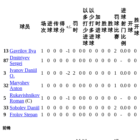
以
以
进
多
少
加
罚
球
胜
场
进
传
得
罚
打
打
时
胜
胜
球
射
开
球员
开
+/-
次
球
球
分
时
少
多
进
球
球
比
门
球
球
进
进
球
赛
比
球
球
例
13
Gavrilov Ilya
1
0
0
0
-1
0
0
0
0
0
0
0
2
0.0
0
0
Dmitriyev
87
1
0
0
0
0
0
0
0
0
0
0
0
0
-
0
0
Sergei
Ivanov Daniil
3
1
0
0
0
-2
2
0
0
0
0
0
0
1
0.0
0
0
O.
Maryshev
32
1
0
0
0
0
0
0
0
0
0
0
0
1
0.0
0
0
Anton
Rukavishnikov
5
1
0
0
0
-1
0
0
0
0
0
0
0
0
-
0
0
Roman
(C)
33
Sobolev Daniil
1
0
0
0
0
0
0
0
0
0
0
0
2
0.0
0
0
9
Frolov Stepan
1
0
0
0
0
0
0
0
0
0
0
0
0
-
0
0
前锋