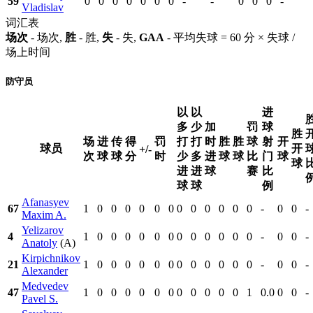
59
0
0
0
0
0
0
0
-
-
0
0
0
-
Vladislav
词汇表
场次
- 场次,
胜
- 胜,
失
- 失,
GAA
- 平均失球 = 60 分 × 失球 /
场上时间
防守员
以
以
进
多
少
加
罚
球
胜
场
进
传
得
罚
打
打
时
胜
胜
球
射
开
球员
开
+/-
次
球
球
分
时
少
多
进
球
球
比
门
球
球
进
进
球
赛
比
球
球
例
Afanasyev
67
1
0
0
0
0
0
0
0
0
0
0
0
0
-
0
0
-
Maxim A.
Yelizarov
4
1
0
0
0
0
0
0
0
0
0
0
0
0
-
0
0
-
Anatoly
(A)
Kirpichnikov
21
1
0
0
0
0
0
0
0
0
0
0
0
0
-
0
0
-
Alexander
Medvedev
47
1
0
0
0
0
0
0
0
0
0
0
0
1
0.0
0
0
-
Pavel S.