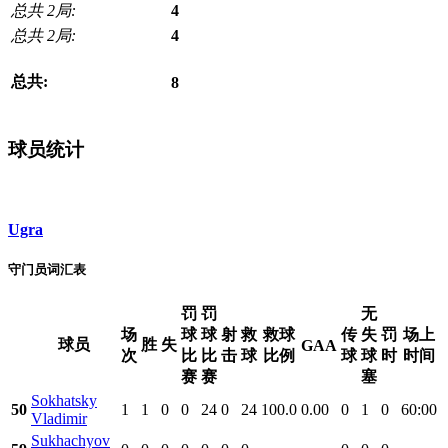
总共 2局:
4
总共 2局:
4
总共:
8
球员统计
Ugra
守门员词汇表
罚
罚
无
场
球
球
射
救
救球
传
失
罚
场上
球员
胜
失
GAA
次
比
比
击
球
比例
球
球
时
时间
赛
赛
塞
Sokhatsky
50
1
1
0
0
24
0
24
100.0
0.00
0
1
0
60:00
Vladimir
Sukhachyov