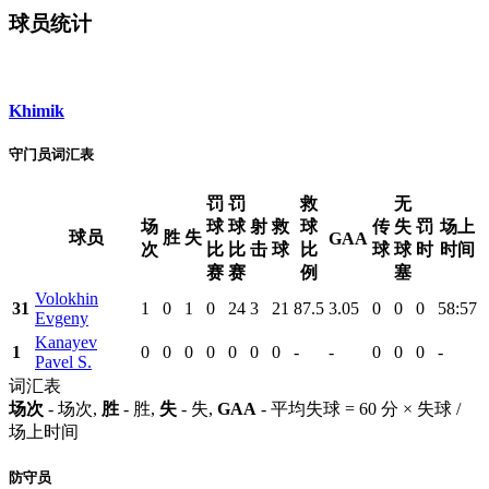
球员统计
Khimik
守门员词汇表
罚
罚
救
无
场
球
球
射
救
球
传
失
罚
场上
球员
胜
失
GAA
次
比
比
击
球
比
球
球
时
时间
赛
赛
例
塞
Volokhin
31
1
0
1
0
24
3
21
87.5
3.05
0
0
0
58:57
Evgeny
Kanayev
1
0
0
0
0
0
0
0
-
-
0
0
0
-
Pavel S.
词汇表
场次
- 场次,
胜
- 胜,
失
- 失,
GAA
- 平均失球 = 60 分 × 失球 /
场上时间
防守员