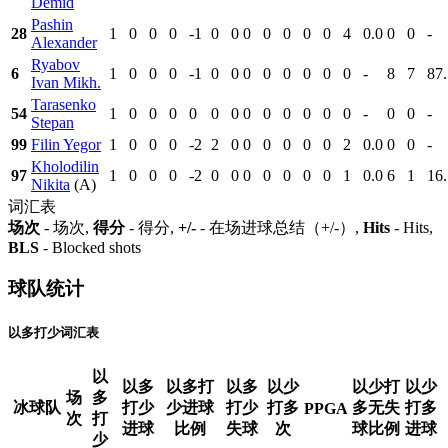
Demid
Pashin
28
1
0
0
0
-1
0
0
0
0
0
0
0
4
0.0
0
0
-
Alexander
Ryabov
6
1
0
0
0
-1
0
0
0
0
0
0
0
0
-
8
7
87.
Ivan Mikh.
Tarasenko
54
1
0
0
0
0
0
0
0
0
0
0
0
0
-
0
0
-
Stepan
99
Filin Yegor
1
0
0
0
-2
2
0
0
0
0
0
0
2
0.0
0
0
-
Kholodilin
97
1
0
0
0
-2
0
0
0
0
0
0
0
1
0.0
6
1
16.
Nikita
(A)
词汇表
场次
- 场次,
得分
- 得分,
+/-
- 在场进球总结（+/-）,
Hits
- Hits,
BLS
- Blocked shots
球队统计
以多打少词汇表
以
以多
以多打
以多
以少
以少打
以少
场
多
冰球队
打少
少进球
打少
打多
多无失
打多
PPGA
次
打
进球
比例
失球
次
球比例
进球
少