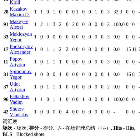
Kirill
Kazakov
28
1
1
0
1
0
0
0
1
0
0
1
0
3
33.3
0
0
-
Maxim D.
Makeyev
91
1
2
1
3
2
0
2
0
0
0
0
0
2
100.0
0
0
-
Alexei
Maklozyan
33
1
0
0
0
0
0
0
0
0
0
0
0
3
0.0
0
0
-
Yegor
Podkorytov
17
1
0
1
1
2
2
0
0
0
0
0
0
1
0.0
15
11
Alexander
Popov
11
1
0
1
1
1
0
0
0
0
0
0
0
3
0.0
0
0
-
Artyom
Spiridonov
81
1
0
0
0
1
0
0
0
0
0
0
0
1
0.0
16
8
Yegor
Udot
37
1
0
1
1
1
0
0
0
0
0
0
0
2
0.0
0
0
-
Artyom
Fattakhov
96
1
1
0
1
1
0
0
0
1
0
0
0
1
100.0
0
0
-
Vadim
Shutov
42
1
0
0
0
0
4
0
0
0
0
0
0
0
-
0
0
-
Vladislav
词汇表
场次
- 场次,
得分
- 得分,
+/-
- 在场进球总结（+/-）,
Hits
- Hits,
BLS
- Blocked shots