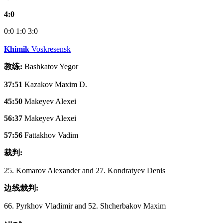
4:0
0:0
1:0
3:0
Khimik
Voskresensk
教练:
Bashkatov Yegor
37:51
Kazakov Maxim D.
45:50
Makeyev Alexei
56:37
Makeyev Alexei
57:56
Fattakhov Vadim
裁判:
25. Komarov Alexander and 27. Kondratyev Denis
边线裁判:
66. Pyrkhov Vladimir and 52. Shcherbakov Maxim