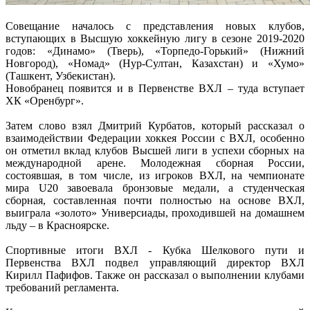
Совещание началось с представления новых клубов,
вступающих в Высшую хоккейную лигу в сезоне 2019-2020
годов: «Динамо» (Тверь), «Торпедо-Горький» (Нижний
Новгород), «Номад» (Нур-Султан, Казахстан) и «Хумо»
(Ташкент, Узбекистан).
Новобранец появится и в Первенстве ВХЛ – туда вступает
ХК «Оренбург».
Затем слово взял Дмитрий Курбатов, который рассказал о
взаимодействии Федерации хоккея России с ВХЛ, особенно
он отметил вклад клубов Высшей лиги в успехи сборных на
международной арене. Молодежная сборная России,
состоявшая, в том числе, из игроков ВХЛ, на чемпионате
мира U20 завоевала бронзовые медали, а студенческая
сборная, составленная почти полностью на основе ВХЛ,
выиграла «золото» Универсиады, проходившей на домашнем
льду – в Красноярске.
Спортивные итоги ВХЛ - Кубка Шелкового пути и
Первенства ВХЛ подвел управляющий директор ВХЛ
Кирилл Пафифов. Также он рассказал о выполнении клубами
требований регламента.