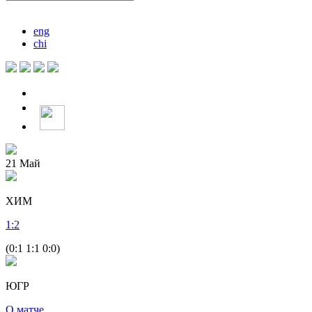
eng
chi
21
Май
ХИМ
1
:
2
(0:1 1:1 0:0)
ЮГР
О матче