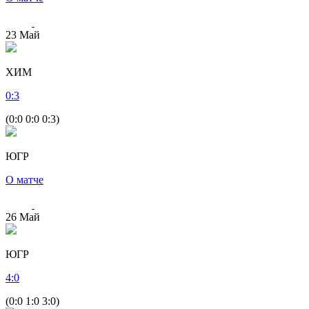
23
Май
ХИМ
0
:
3
(0:0 0:0 0:3)
ЮГР
О матче
26
Май
ЮГР
4
:
0
(0:0 1:0 3:0)