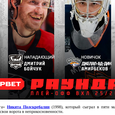
рга»
Никита Подскребалин
(1998), который сыграл в пяти м
 свои ворота в неприкосновенности.