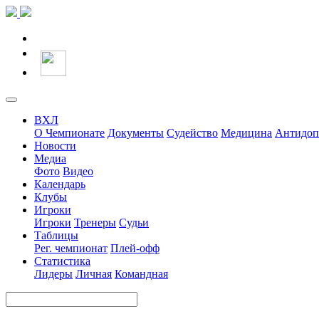
ВХЛ
О Чемпионате
Документы
Судейство
Медицина
Антидоп
Новости
Медиа
Фото
Видео
Календарь
Клубы
Игроки
Игроки
Тренеры
Судьи
Таблицы
Рег. чемпионат
Плей-офф
Статистика
Лидеры
Личная
Командная