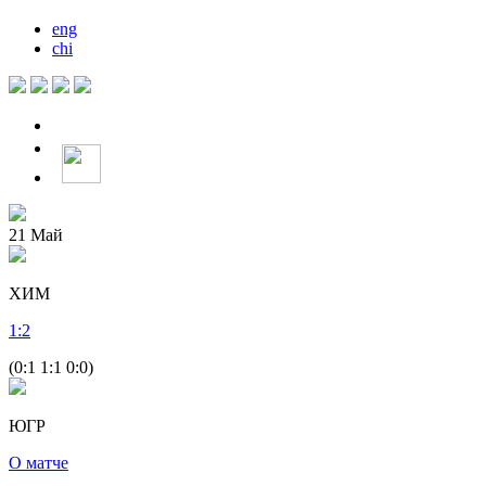
eng
chi
21
Май
ХИМ
1
:
2
(0:1 1:1 0:0)
ЮГР
О матче