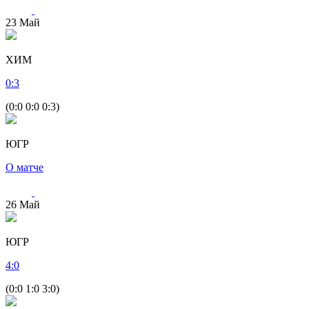
23
Май
ХИМ
0
:
3
(0:0 0:0 0:3)
ЮГР
О матче
26
Май
ЮГР
4
:
0
(0:0 1:0 3:0)