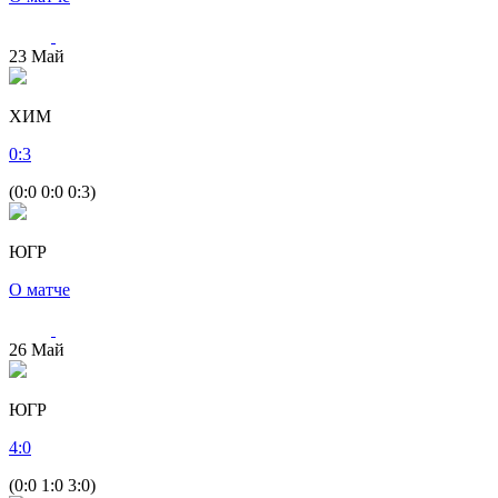
23
Май
ХИМ
0
:
3
(0:0 0:0 0:3)
ЮГР
О матче
26
Май
ЮГР
4
:
0
(0:0 1:0 3:0)