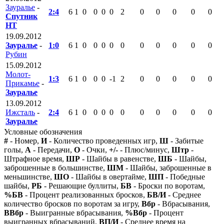
Зауралье
-
2:4
6
1
0
0
0
0
2
0
0
0
0
0
Спутник
НТ
19.09.2012
Зауралье
-
1:0
6
1
0
0
0
0
0
0
0
0
0
0
Рубин
15.09.2012
Молот-
1:3
6
1
0
0
0
-1
2
0
0
0
0
0
Прикамье
-
Зауралье
13.09.2012
Ижсталь
-
2:4
6
1
0
0
0
0
0
0
0
0
0
0
Зауралье
Условные обозначения
#
- Номер,
И
- Количество проведенных игр,
Ш
- Забитые
голы,
А
- Передачи,
О
- Очки,
+/-
- Плюс/минус,
Штр
-
Штрафное время,
ШР
- Шайбы в равенстве,
ШБ
- Шайбы,
заброшенные в большинстве,
ШМ
- Шайбы, заброшенные в
меньшинстве,
ШО
- Шайбы в овертайме,
ШП
- Победные
шайбы,
РБ
- Решающие буллиты,
БВ
- Броски по воротам,
%БВ
- Процент реализованных бросков,
БВ/И
- Среднее
количество бросков по воротам за игру,
Вбр
- Вбрасывания,
ВВбр
- Выигранные вбрасывания,
%Вбр
- Процент
выигранных вбрасываний,
ВП/И
- Среднее время на