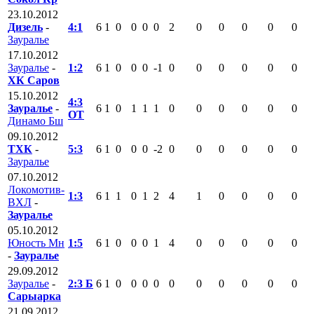
23.10.2012
Дизель
-
4:1
6
1
0
0
0
0
2
0
0
0
0
0
Зауралье
17.10.2012
Зауралье
-
1:2
6
1
0
0
0
-1
0
0
0
0
0
0
ХК Саров
15.10.2012
4:3
Зауралье
-
6
1
0
1
1
1
0
0
0
0
0
0
ОТ
Динамо Бш
09.10.2012
ТХК
-
5:3
6
1
0
0
0
-2
0
0
0
0
0
0
Зауралье
07.10.2012
Локомотив-
1:3
6
1
1
0
1
2
4
1
0
0
0
0
ВХЛ
-
Зауралье
05.10.2012
Юность Мн
1:5
6
1
0
0
0
1
4
0
0
0
0
0
-
Зауралье
29.09.2012
Зауралье
-
2:3 Б
6
1
0
0
0
0
0
0
0
0
0
0
Сарыарка
21.09.2012