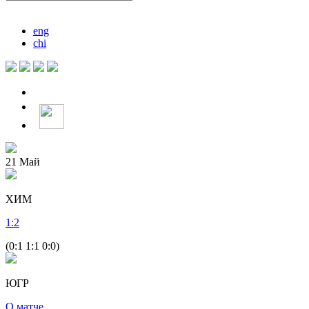
eng
chi
21
Май
ХИМ
1
:
2
(0:1 1:1 0:0)
ЮГР
О матче