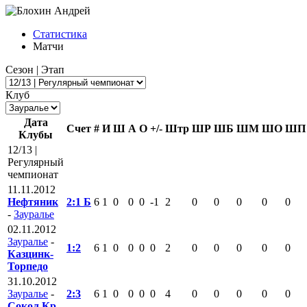
Статистика
Матчи
Сезон | Этап
Клуб
Дата
Счет
#
И
Ш
А
О
+/-
Штр
ШР
ШБ
ШМ
ШО
ШП
Клубы
12/13 |
Регулярный
чемпионат
11.11.2012
Нефтяник
2:1 Б
6
1
0
0
0
-1
2
0
0
0
0
0
-
Зауралье
02.11.2012
Зауралье
-
1:2
6
1
0
0
0
0
2
0
0
0
0
0
Казцинк-
Торпедо
31.10.2012
Зауралье
-
2:3
6
1
0
0
0
0
4
0
0
0
0
0
Сокол Кр