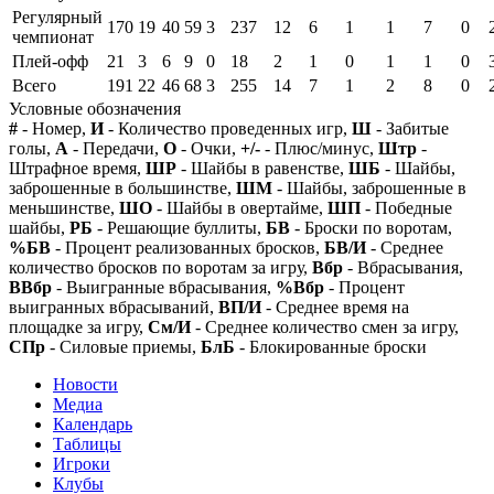
Регулярный
170
19
40
59
3
237
12
6
1
1
7
0
чемпионат
Плей-офф
21
3
6
9
0
18
2
1
0
1
1
0
Всего
191
22
46
68
3
255
14
7
1
2
8
0
Условные обозначения
#
- Номер,
И
- Количество проведенных игр,
Ш
- Забитые
голы,
А
- Передачи,
О
- Очки,
+/-
- Плюс/минус,
Штр
-
Штрафное время,
ШР
- Шайбы в равенстве,
ШБ
- Шайбы,
заброшенные в большинстве,
ШМ
- Шайбы, заброшенные в
меньшинстве,
ШО
- Шайбы в овертайме,
ШП
- Победные
шайбы,
РБ
- Решающие буллиты,
БВ
- Броски по воротам,
%БВ
- Процент реализованных бросков,
БВ/И
- Среднее
количество бросков по воротам за игру,
Вбр
- Вбрасывания,
ВВбр
- Выигранные вбрасывания,
%Вбр
- Процент
выигранных вбрасываний,
ВП/И
- Среднее время на
площадке за игру,
См/И
- Среднее количество смен за игру,
СПр
- Силовые приемы,
БлБ
- Блокированные броски
Новости
Медиа
Календарь
Таблицы
Игроки
Клубы