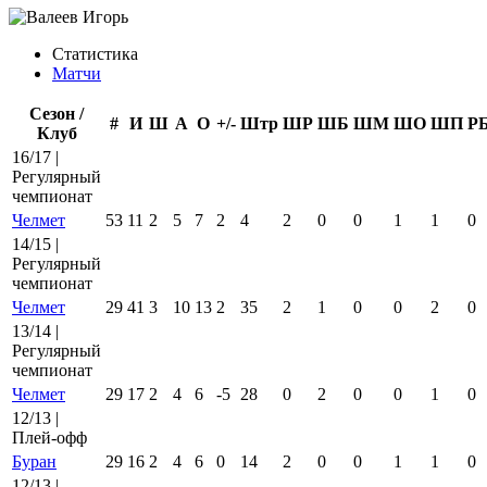
Статистика
Матчи
Сезон /
#
И
Ш
А
О
+/-
Штр
ШР
ШБ
ШМ
ШО
ШП
Р
Клуб
16/17 |
Регулярный
чемпионат
Челмет
53
11
2
5
7
2
4
2
0
0
1
1
0
14/15 |
Регулярный
чемпионат
Челмет
29
41
3
10
13
2
35
2
1
0
0
2
0
13/14 |
Регулярный
чемпионат
Челмет
29
17
2
4
6
-5
28
0
2
0
0
1
0
12/13 |
Плей-офф
Буран
29
16
2
4
6
0
14
2
0
0
1
1
0
12/13 |