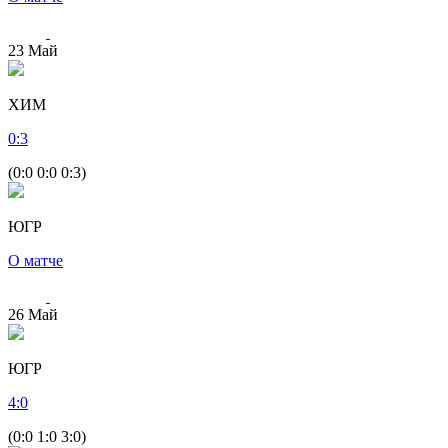
23
Май
ХИМ
0
:
3
(0:0 0:0 0:3)
ЮГР
О матче
26
Май
ЮГР
4
:
0
(0:0 1:0 3:0)