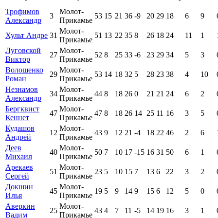
Трофимов
Молот-
3
53
15
21
36
-9
20
29
18
6
9
Александр
Прикамье
Молот-
Хульт Андре
31
51
13
22
35
8
26
18
24
11
1
Прикамье
Луговской
Молот-
27
52
8
25
33
-6
23
29
34
5
3
Виктор
Прикамье
Волошенко
Молот-
29
53
14
18
32
5
28
23
38
4
10
Роман
Прикамье
Незнамов
Молот-
34
44
8
18
26
0
21
21
24
6
2
Александр
Прикамье
Бергквист
Молот-
47
47
8
18
26
14
25
11
16
3
5
Кеннет
Прикамье
Кудашов
Молот-
12
43
9
12
21
-4
18
22
46
2
6
Андрей
Прикамье
Деев
Молот-
40
50
7
10
17
-15
16
31
50
6
1
Михаил
Прикамье
Арекаев
Молот-
51
23
5
10
15
7
13
6
22
3
2
Сергей
Прикамье
Докшин
Молот-
45
19
5
9
14
9
15
6
12
5
0
Илья
Прикамье
Аверкин
Молот-
25
43
4
7
11
-5
14
19
16
3
1
Вадим
Прикамье