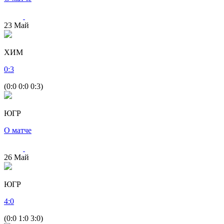
23
Май
ХИМ
0
:
3
(0:0 0:0 0:3)
ЮГР
О матче
26
Май
ЮГР
4
:
0
(0:0 1:0 3:0)