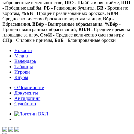
заброшенные в меньшинстве,
ШО
- Шайбы в овертайме,
ШП
- Победные шайбы,
РБ
- Решающие буллиты,
БВ
- Броски по
воротам,
%БВ
- Процент реализованных бросков,
БВ/И
-
Среднее количество бросков по воротам за игру,
Вбр
-
Вбрасывания,
ВВбр
- Выигранные вбрасывания,
%Вбр
-
Процент выигранных вбрасываний,
ВП/И
- Среднее время на
площадке за игру,
См/И
- Среднее количество смен за игру,
СПр
- Силовые приемы,
БлБ
- Блокированные броски
Новости
Медиа
Календарь
Таблицы
Игроки
Клубы
О Чемпионате
Документы
Антидопинг
Судейство