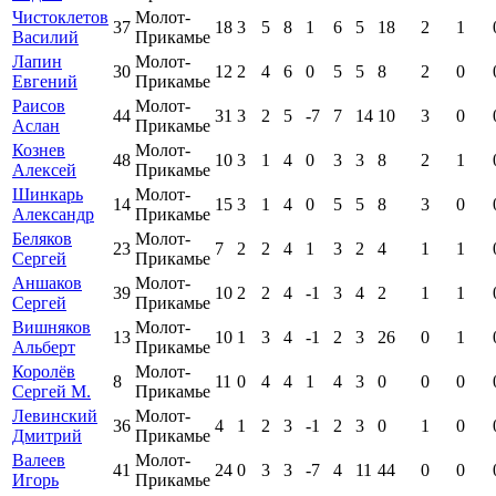
Чистоклетов
Молот-
37
18
3
5
8
1
6
5
18
2
1
Василий
Прикамье
Лапин
Молот-
30
12
2
4
6
0
5
5
8
2
0
Евгений
Прикамье
Раисов
Молот-
44
31
3
2
5
-7
7
14
10
3
0
Аслан
Прикамье
Кознев
Молот-
48
10
3
1
4
0
3
3
8
2
1
Алексей
Прикамье
Шинкарь
Молот-
14
15
3
1
4
0
5
5
8
3
0
Александр
Прикамье
Беляков
Молот-
23
7
2
2
4
1
3
2
4
1
1
Сергей
Прикамье
Аншаков
Молот-
39
10
2
2
4
-1
3
4
2
1
1
Сергей
Прикамье
Вишняков
Молот-
13
10
1
3
4
-1
2
3
26
0
1
Альберт
Прикамье
Королёв
Молот-
8
11
0
4
4
1
4
3
0
0
0
Сергей М.
Прикамье
Левинский
Молот-
36
4
1
2
3
-1
2
3
0
1
0
Дмитрий
Прикамье
Валеев
Молот-
41
24
0
3
3
-7
4
11
44
0
0
Игорь
Прикамье