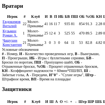
Вратари
Игрок
#
Клуб
И
В
П
ИБ
БВ
ПШ
ОБ
%ОБ
КН
Евдокимов
Молот-
22
41
16
11
7
935
81
854
91.3
2.28
0
Виталий
Прикамье
Кузьмин
Молот-
1
25
12
4
3
525
55
470
89.5
2.89
0
Роман А.
Прикамье
Чащухин
Молот-
21
3
0
3
0
64
11
53
82.8
4.82
0
Константин
Прикамье
Условные обозначения
#
- Номер,
И
- Количество проведенных игр,
В
- Выигрыши,
П
- Проигрыши,
ИБ
- Игры с буллитными сериями,
БВ
-
Броски по воротам,
ПШ
- Пропущено шайб,
ОБ
-
Отраженные броски,
%ОБ
- Процент отраженных бросков,
КН
- Коэффициент надежности = 60мин*ПШ/ВП,
Ш
-
Забитые голы,
А
- Передачи,
И"0"
- "Сухие игры",
Штр
-
Штрафное время,
ВП
- Время на площадке
Защитники
Игрок
#
Клуб
И
Ш
А
О
+/-
+
-
Штр
ШР
ШБ