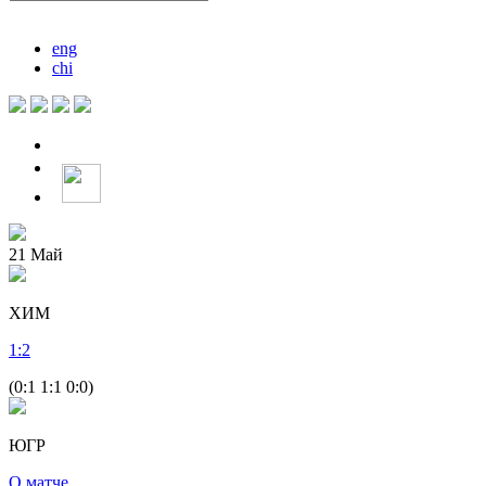
eng
chi
21
Май
ХИМ
1
:
2
(0:1 1:1 0:0)
ЮГР
О матче