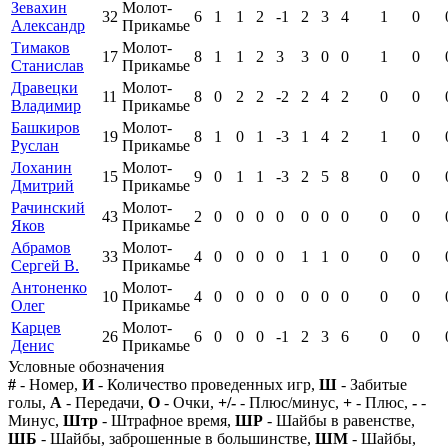
Зевахин
Молот-
32
6
1
1
2
-1
2
3
4
1
0
Александр
Прикамье
Тимаков
Молот-
17
8
1
1
2
3
3
0
0
1
0
Станислав
Прикамье
Дравецки
Молот-
11
8
0
2
2
-2
2
4
2
0
0
Владимир
Прикамье
Башкиров
Молот-
19
8
1
0
1
-3
1
4
2
1
0
Руслан
Прикамье
Лоханин
Молот-
15
9
0
1
1
-3
2
5
8
0
0
Дмитрий
Прикамье
Рачинский
Молот-
43
2
0
0
0
0
0
0
0
0
0
Яков
Прикамье
Абрамов
Молот-
33
4
0
0
0
0
1
1
0
0
0
Сергей В.
Прикамье
Антоненко
Молот-
10
4
0
0
0
0
0
0
0
0
0
Олег
Прикамье
Карцев
Молот-
26
6
0
0
0
-1
2
3
6
0
0
Денис
Прикамье
Условные обозначения
#
- Номер,
И
- Количество проведенных игр,
Ш
- Забитые
голы,
А
- Передачи,
О
- Очки,
+/-
- Плюс/минус,
+
- Плюс,
-
-
Минус,
Штр
- Штрафное время,
ШР
- Шайбы в равенстве,
ШБ
- Шайбы, заброшенные в большинстве,
ШМ
- Шайбы,