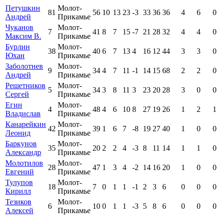
Петушкин
Молот-
81
56
10
13
23
-3
33
36
36
4
6
0
Андрей
Прикамье
Чуканов
Молот-
7
41
8
7
15
-7
21
28
32
4
4
0
Максим В.
Прикамье
Бурлин
Молот-
38
40
6
7
13
4
16
12
44
3
3
0
Юхан
Прикамье
Заболотнев
Молот-
9
34
4
7
11
-1
14
15
68
2
2
0
Андрей
Прикамье
Решетников
Молот-
5
34
3
8
11
3
23
20
28
3
0
0
Сергей
Прикамье
Егин
Молот-
4
48
4
6
10
8
27
19
26
1
2
1
Владислав
Прикамье
Канарейкин
Молот-
42
39
1
6
7
-8
19
27
40
1
0
0
Леонид
Прикамье
Баркунов
Молот-
35
20
2
2
4
-3
8
11
14
1
1
0
Александр
Прикамье
Молотилов
Молот-
28
47
1
3
4
-2
14
16
20
1
0
0
Евгений
Прикамье
Тулупов
Молот-
18
7
0
1
1
-1
2
3
6
0
0
0
Кирилл
Прикамье
Тезиков
Молот-
6
10
0
1
1
-3
5
8
6
0
0
0
Алексей
Прикамье