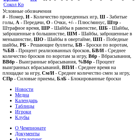
Сокол Кр
Условные обозначения
#
- Номер,
И
- Количество проведенных игр,
Ш
- Забитые
голы,
А
- Передачи,
О
- Очки,
+/-
- Плюс/минус,
Штр
-
Штрафное время,
ШР
- Шайбы в равенстве,
ШБ
- Шайбы,
заброшенные в большинстве,
ШМ
- Шайбы, заброшенные в
меньшинстве,
ШО
- Шайбы в овертайме,
ШП
- Победные
шайбы,
РБ
- Решающие буллиты,
БВ
- Броски по воротам,
%БВ
- Процент реализованных бросков,
БВ/И
- Среднее
количество бросков по воротам за игру,
Вбр
- Вбрасывания,
ВВбр
- Выигранные вбрасывания,
%Вбр
- Процент
выигранных вбрасываний,
ВП/И
- Среднее время на
площадке за игру,
См/И
- Среднее количество смен за игру,
СПр
- Силовые приемы,
БлБ
- Блокированные броски
Новости
Медиа
Календарь
Таблицы
Игроки
Клубы
О Чемпионате
Документы
Антидопинг