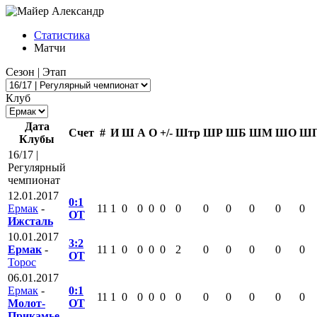
Статистика
Матчи
Сезон | Этап
Клуб
Дата
Счет
#
И
Ш
А
О
+/-
Штр
ШР
ШБ
ШМ
ШО
Ш
Клубы
16/17 |
Регулярный
чемпионат
12.01.2017
0:1
Ермак
-
11
1
0
0
0
0
0
0
0
0
0
0
ОТ
Ижсталь
10.01.2017
3:2
Ермак
-
11
1
0
0
0
0
2
0
0
0
0
0
ОТ
Торос
06.01.2017
Ермак
-
0:1
11
1
0
0
0
0
0
0
0
0
0
0
Молот-
ОТ
Прикамье