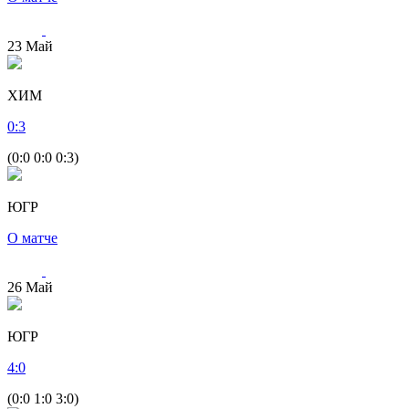
23
Май
ХИМ
0
:
3
(0:0 0:0 0:3)
ЮГР
О матче
26
Май
ЮГР
4
:
0
(0:0 1:0 3:0)