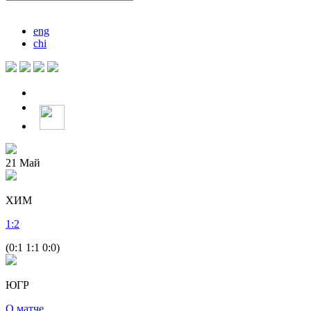
eng
chi
21
Май
ХИМ
1
:
2
(0:1 1:1 0:0)
ЮГР
О матче