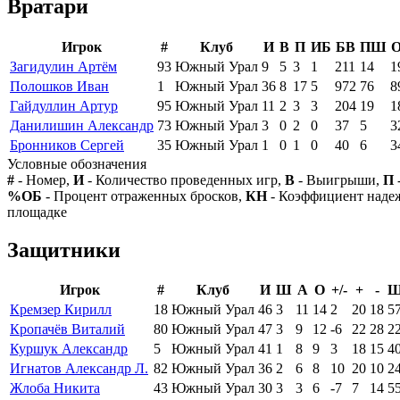
Вратари
Игрок
#
Клуб
И
В
П
ИБ
БВ
ПШ
Загидулин Артём
93
Южный Урал
9
5
3
1
211
14
1
Полошков Иван
1
Южный Урал
36
8
17
5
972
76
8
Гайдуллин Артур
95
Южный Урал
11
2
3
3
204
19
1
Данилишин Александр
73
Южный Урал
3
0
2
0
37
5
3
Бронников Сергей
35
Южный Урал
1
0
1
0
40
6
3
Условные обозначения
#
- Номер,
И
- Количество проведенных игр,
В
- Выигрыши,
П
%ОБ
- Процент отраженных бросков,
КН
- Коэффициент над
площадке
Защитники
Игрок
#
Клуб
И
Ш
А
О
+/-
+
-
Ш
Кремзер Кирилл
18
Южный Урал
46
3
11
14
2
20
18
5
Кропачёв Виталий
80
Южный Урал
47
3
9
12
-6
22
28
2
Куршук Александр
5
Южный Урал
41
1
8
9
3
18
15
4
Игнатов Александр Л.
82
Южный Урал
36
2
6
8
10
20
10
2
Жлоба Никита
43
Южный Урал
30
3
3
6
-7
7
14
5