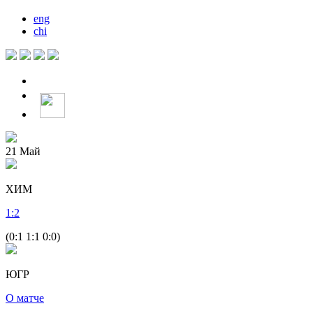
eng
chi
21
Май
ХИМ
1
:
2
(0:1 1:1 0:0)
ЮГР
О матче