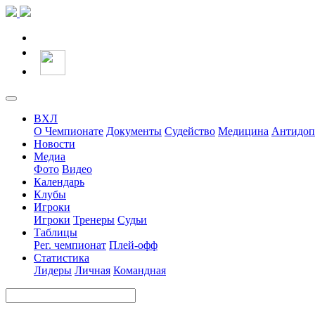
ВХЛ
О Чемпионате
Документы
Судейство
Медицина
Антидоп
Новости
Медиа
Фото
Видео
Календарь
Клубы
Игроки
Игроки
Тренеры
Судьи
Таблицы
Рег. чемпионат
Плей-офф
Статистика
Лидеры
Личная
Командная