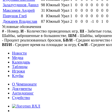
Залалутдинов Данил
98
Южный Урал
1
0
0
0
0
0
0
0
Максимов Андрей
31
Южный Урал
1
0
0
0
0
0
0
0
Пивунов Глеб
8
Южный Урал
1
0
0
0
0
0
0
0
Дюкарев Владислав
87
Южный Урал
2
0
0
0
-1
0
1
0
Условные обозначения
#
- Номер,
И
- Количество проведенных игр,
Ш
- Забитые голы
Шайбы, заброшенные в большинстве,
ШМ
- Шайбы, заброшен
- Процент реализованных бросков,
БВ/И
- Среднее количество 
ВП/И
- Среднее время на площадке за игру,
См/И
- Среднее кол
Новости
Медиа
Календарь
Таблицы
Игроки
Клубы
О Чемпионате
Документы
Антидопинг
Судейство