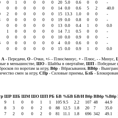
0
0
1
0
0
0
0
20
5.0
0.6
0
0
-
0
0
0
0
0
0
14
0.0
0.6
5
2
40.0
0
2
0
0
0
0
0
15
13.3
1.0
0
0
-
4
0
0
0
0
0
0
19
0.0
0.8
0
0
-
0
0
0
0
0
0
13
0.0
0.4
1
0
0.0
1
0
0
0
0
0
14
7.1
0.5
0
0
-
0
0
0
0
0
0
10
0.0
0.9
0
0
-
6
0
0
0
0
0
0
4
0.0
0.6
0
0
-
0
0
0
0
0
0
15
0.0
0.9
1
0
0.0
,
А
- Передачи,
О
- Очки,
+/-
- Плюс/минус,
+
- Плюс,
-
- Минус,
ные в меньшинстве,
ШО
- Шайбы в овертайме,
ШП
- Победные
бросков по воротам за игру,
Вбр
- Вбрасывания,
ВВбр
- Выигран
ичество смен за игру,
СПр
- Силовые приемы,
БлБ
- Блокирова
тр
ШР
ШБ
ШМ
ШО
ШП
РБ
БВ
%БВ
БВ/И
Вбр
ВВбр
%Вбр
9
1
0
0
1
1
105
9.5
2.2
107
48
44.9
8
3
0
0
2
0
88
12.5
1.8
20
7
35.0
7
2
0
0
2
0
81
11.1
1.8
696
342
49.1