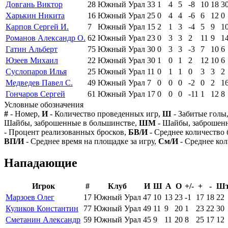
Довгань Виктор
28
Южный Урал
33
1
4
5
-8
10
18
3
Харькин Никита
16
Южный Урал
25
0
4
4
-6
6
12
0
Карпов Сергей И.
7
Южный Урал
15
2
1
3
-4
5
9
1
Романов Александр О.
62
Южный Урал
23
0
3
3
2
11
9
1
Гатин Альберт
75
Южный Урал
30
0
3
3
-3
7
10
6
Юзеев Михаил
22
Южный Урал
30
1
0
1
2
12
10
6
Суслопаров Илья
25
Южный Урал
11
0
1
1
0
3
3
2
Медведев Павел С.
49
Южный Урал
7
0
0
0
-2
0
2
1
Гончаров Сергей
61
Южный Урал
17
0
0
0
-11
1
12
8
Условные обозначения
#
- Номер,
И
- Количество проведенных игр,
Ш
- Забитые голы
Шайбы, заброшенные в большинстве,
ШМ
- Шайбы, заброшен
- Процент реализованных бросков,
БВ/И
- Среднее количество 
ВП/И
- Среднее время на площадке за игру,
См/И
- Среднее кол
Нападающие
Игрок
#
Клуб
И
Ш
А
О
+/-
+
-
Ш
Марзоев Олег
17
Южный Урал
47
10
13
23
-1
17
18
22
Куликов Константин
77
Южный Урал
49
11
9
20
1
23
22
30
Сметанин Александр
59
Южный Урал
45
9
11
20
8
25
17
12