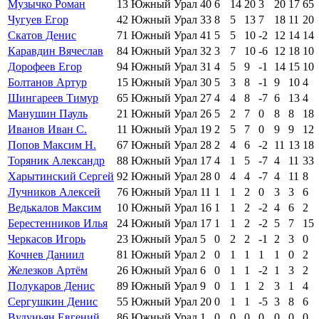
Музычко Роман
13
Южный Урал
40
6
14
20
3
20
17
65
Чугуев Егор
42
Южный Урал
33
8
5
13
7
18
11
20
Скатов Денис
71
Южный Урал
41
5
5
10
-2
12
14
14
Каравдин Вячеслав
84
Южный Урал
32
3
7
10
-6
12
18
10
Дорофеев Егор
94
Южный Урал
31
4
5
9
-1
14
15
10
Болтанов Артур
15
Южный Урал
30
5
3
8
-1
9
10
4
Шингареев Тимур
65
Южный Урал
27
4
4
8
-7
6
13
4
Манушин Пауль
21
Южный Урал
26
5
2
7
0
8
8
18
Иванов Иван С.
11
Южный Урал
19
2
5
7
0
9
9
12
Попов Максим Н.
67
Южный Урал
28
2
4
6
-2
11
13
18
Торяник Александр
88
Южный Урал
17
4
1
5
-7
4
11
33
Харытинский Сергей
92
Южный Урал
28
0
4
4
-7
4
11
8
Лучников Алексей
76
Южный Урал
11
1
1
2
0
3
3
6
Ведькалов Максим
10
Южный Урал
16
1
1
2
-2
4
6
2
Берестенников Илья
24
Южный Урал
17
1
1
2
-2
5
7
15
Черкасов Игорь
23
Южный Урал
5
0
2
2
-1
2
3
0
Кочнев Даниил
81
Южный Урал
2
0
1
1
1
1
0
2
Железков Артём
26
Южный Урал
6
0
1
1
-2
1
3
2
Полукаров Денис
89
Южный Урал
9
0
1
1
2
3
1
4
Сергушкин Денис
55
Южный Урал
20
0
1
1
-5
3
8
6
Вудуньян Евгений
86
Южный Урал
1
0
0
0
0
0
0
0