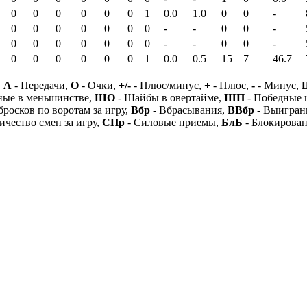
0
0
0
0
0
0
1
0.0
1.0
0
0
-
0
0
0
0
0
0
0
-
-
0
0
-
0
0
0
0
0
0
0
-
-
0
0
-
0
0
0
0
0
0
1
0.0
0.5
15
7
46.7
,
А
- Передачи,
О
- Очки,
+/-
- Плюс/минус,
+
- Плюс,
-
- Минус,
ные в меньшинстве,
ШО
- Шайбы в овертайме,
ШП
- Победные
бросков по воротам за игру,
Вбр
- Вбрасывания,
ВВбр
- Выигран
ичество смен за игру,
СПр
- Силовые приемы,
БлБ
- Блокирова