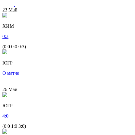
23
Май
ХИМ
0
:
3
(0:0 0:0 0:3)
ЮГР
О матче
26
Май
ЮГР
4
:
0
(0:0 1:0 3:0)