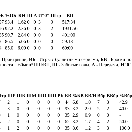
ОБ
%ОБ
КН
Ш
А
И"0"
Штр
ВП
97
93.4
1.62
0
0
3
0
517:34
96
92.2
2.36
0
0
3
2
1931:56
85
90.7
2.84
0
0
0
0
401:00
2
86.5
5.06
0
0
0
0
59:18
4
85.0
6.00
0
0
0
0
60:00
- Проигрыши,
ИБ
- Игры с буллитными сериями,
БВ
- Броски по
ежности = 60мин*ПШ/ВП,
Ш
- Забитые голы,
А
- Передачи,
И"0"
тр
ШР
ШБ
ШМ
ШО
ШП
РБ
БВ
%БВ
БВ/И
Вбр
ВВбр
%Вб
7
2
1
0
0
0
0
44
6.8
1.0
7
3
42.9
2
3
0
0
0
0
0
93
3.2
2.0
5
2
40.0
0
1
0
0
0
0
0
35
2.9
0.9
0
0
-
4
2
0
0
0
0
0
62
3.2
1.7
4
2
50.0
5
1
2
0
0
0
0
35
8.6
1.2
3
3
100.0