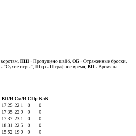
 воротам,
ПШ
- Пропущено шайб,
ОБ
- Отраженные броски,
- "Сухие игры",
Штр
- Штрафное время,
ВП
- Время на
р
ВП/И
См/И
СПр
БлБ
17:25
22.1
0
0
17:35
22.9
0
0
17:37
23.1
0
0
18:31
22.5
0
0
15:52
19.9
0
0