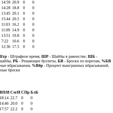
14:59
20.9
0
0
14:28
18.8
0
0
13:45
20.1
0
0
15:44
20.5
0
0
11:03
16.2
0
0
11:09
14.9
0
0
13:51
19.8
0
0
7:22
10.6
0
0
12:36
17.5
0
0
Штр
- Штрафное время,
ШР
- Шайбы в равенстве,
ШБ
-
 шайбы,
РБ
- Решающие буллиты,
БВ
- Броски по воротам,
%БВ
ные вбрасывания,
%Вбр
- Процент выигранных вбрасываний,
нные броски
ВП/И
См/И
СПр
БлБ
18:14
22.7
0
0
14:46
20.0
0
0
17:57
22.2
0
0