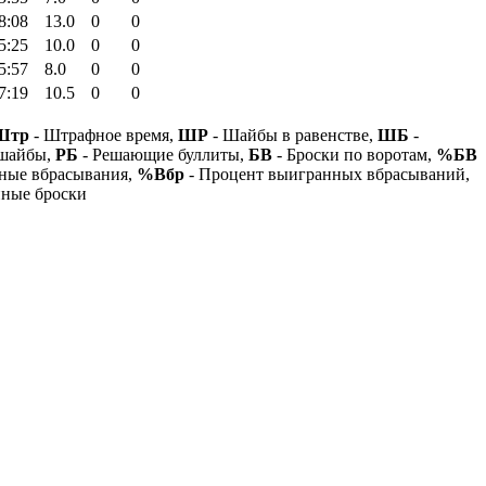
8:08
13.0
0
0
5:25
10.0
0
0
5:57
8.0
0
0
7:19
10.5
0
0
Штр
- Штрафное время,
ШР
- Шайбы в равенстве,
ШБ
-
 шайбы,
РБ
- Решающие буллиты,
БВ
- Броски по воротам,
%БВ
ные вбрасывания,
%Вбр
- Процент выигранных вбрасываний,
нные броски