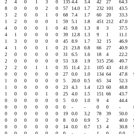
2
4
0
1
3
0
135
4.4
3.4
42
27
64.3
8
0
0
0
2
0
57
14.0
1.7
232
101
43.5
3
2
0
0
1
0
68
7.4
1.7
60
20
33.3
1
2
0
0
0
1
59
5.1
1.8
451
212
47.0
4
0
0
0
1
0
41
9.8
1.3
8
3
37.5
4
1
0
0
0
0
39
12.8
1.3
9
1
11.1
1
3
0
0
0
0
45
8.9
1.7
32
15
46.9
4
1
0
0
1
0
21
23.8
0.8
66
27
40.9
2
0
0
0
0
0
31
6.5
1.6
18
4
22.2
2
0
0
0
0
0
53
3.8
1.9
515
256
49.7
2
2
0
1
1
0
35
11.4
2.1
105
43
41.0
0
0
0
0
0
0
27
0.0
1.0
134
64
47.8
1
0
0
0
0
0
5
20.0
0.5
65
34
52.3
1
0
0
0
0
0
23
4.3
1.4
123
60
48.8
1
0
0
0
1
0
25
4.0
1.5
151
66
43.7
0
0
0
0
0
0
5
0.0
1.0
9
4
44.4
0
0
0
0
0
0
0
-
-
0
0
-
0
0
0
0
0
0
19
0.0
3.2
78
39
50.0
0
0
0
0
0
0
8
0.0
0.9
5
2
40.0
0
0
0
0
0
0
14
0.0
0.7
13
4
30.8
0
0
0
0
0
0
0
-
-
1
0
0.0