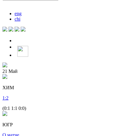
eng
chi
21
Май
ХИМ
1
:
2
(0:1 1:1 0:0)
ЮГР
О матче