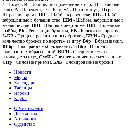
#
- Номер,
И
- Количество проведенных игр,
Ш
- Забитые
голы,
А
- Передачи,
О
- Очки,
+/-
- Плюс/минус,
Штр
-
Штрафное время,
ШР
- Шайбы в равенстве,
ШБ
- Шайбы,
заброшенные в большинстве,
ШМ
- Шайбы, заброшенные в
меньшинстве,
ШО
- Шайбы в овертайме,
ШП
- Победные
шайбы,
РБ
- Решающие буллиты,
БВ
- Броски по воротам,
%БВ
- Процент реализованных бросков,
БВ/И
- Среднее
количество бросков по воротам за игру,
Вбр
- Вбрасывания,
ВВбр
- Выигранные вбрасывания,
%Вбр
- Процент
выигранных вбрасываний,
ВП/И
- Среднее время на
площадке за игру,
См/И
- Среднее количество смен за игру,
СПр
- Силовые приемы,
БлБ
- Блокированные броски
Новости
Медиа
Календарь
Таблицы
Игроки
Клубы
О Чемпионате
Документы
Антидопинг
Судейство