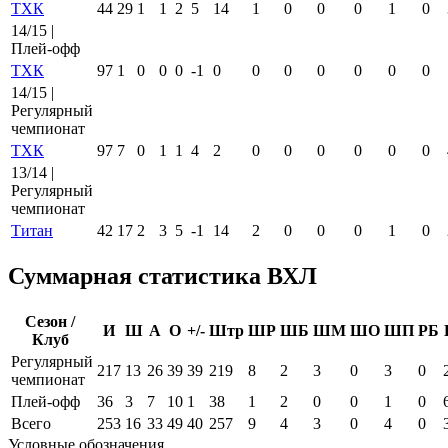
ТХК
44
29
1
1
2
5
14
1
0
0
0
1
0
14/15 |
Плей-офф
ТХК
97
1
0
0
0
-1
0
0
0
0
0
0
0
14/15 |
Регулярный
чемпионат
ТХК
97
7
0
1
1
4
2
0
0
0
0
0
0
13/14 |
Регулярный
чемпионат
Титан
42
17
2
3
5
-1
14
2
0
0
0
1
0
Суммарная статистика ВХЛ
Сезон /
И
Ш
А
О
+/-
Штр
ШР
ШБ
ШМ
ШО
ШП
РБ
Клуб
Регулярный
217
13
26
39
39
219
8
2
3
0
3
0
чемпионат
Плей-офф
36
3
7
10
1
38
1
2
0
0
1
0
Всего
253
16
33
49
40
257
9
4
3
0
4
0
Условные обозначения