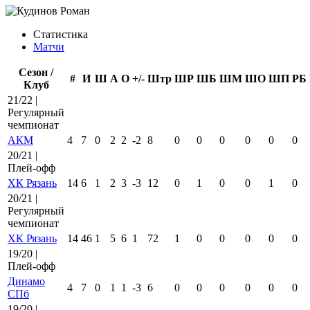
Статистика
Матчи
Сезон /
#
И
Ш
А
О
+/-
Штр
ШР
ШБ
ШМ
ШО
ШП
РБ
Клуб
21/22 |
Регулярный
чемпионат
АКМ
4
7
0
2
2
-2
8
0
0
0
0
0
0
20/21 |
Плей-офф
ХК Рязань
14
6
1
2
3
-3
12
0
1
0
0
1
0
20/21 |
Регулярный
чемпионат
ХК Рязань
14
46
1
5
6
1
72
1
0
0
0
0
0
19/20 |
Плей-офф
Динамо
4
7
0
1
1
-3
6
0
0
0
0
0
0
СПб
19/20 |