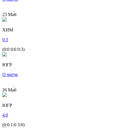
23
Май
ХИМ
0
:
3
(0:0 0:0 0:3)
ЮГР
О матче
26
Май
ЮГР
4
:
0
(0:0 1:0 3:0)