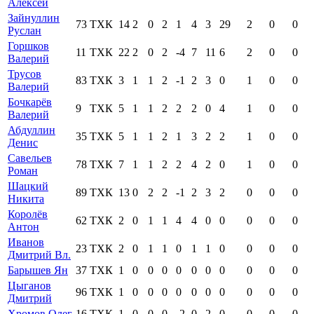
Алексей
Зайнуллин
73
ТХК
14
2
0
2
1
4
3
29
2
0
0
Руслан
Горшков
11
ТХК
22
2
0
2
-4
7
11
6
2
0
0
Валерий
Трусов
83
ТХК
3
1
1
2
-1
2
3
0
1
0
0
Валерий
Бочкарёв
9
ТХК
5
1
1
2
2
2
0
4
1
0
0
Валерий
Абдуллин
35
ТХК
5
1
1
2
1
3
2
2
1
0
0
Денис
Савельев
78
ТХК
7
1
1
2
2
4
2
0
1
0
0
Роман
Шацкий
89
ТХК
13
0
2
2
-1
2
3
2
0
0
0
Никита
Королёв
62
ТХК
2
0
1
1
4
4
0
0
0
0
0
Антон
Иванов
23
ТХК
2
0
1
1
0
1
1
0
0
0
0
Дмитрий Вл.
Барышев Ян
37
ТХК
1
0
0
0
0
0
0
0
0
0
0
Цыганов
96
ТХК
1
0
0
0
0
0
0
0
0
0
0
Дмитрий
Хромов Олег
16
ТХК
1
0
0
0
-2
0
2
0
0
0
0