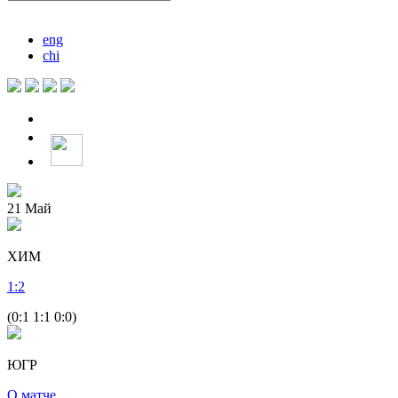
eng
chi
21
Май
ХИМ
1
:
2
(0:1 1:1 0:0)
ЮГР
О матче