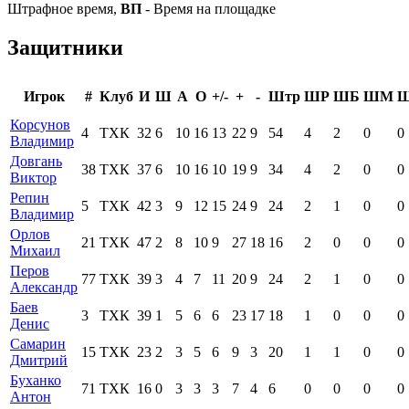
Штрафное время,
ВП
- Время на площадке
Защитники
Игрок
#
Клуб
И
Ш
А
О
+/-
+
-
Штр
ШР
ШБ
ШМ
Корсунов
4
ТХК
32
6
10
16
13
22
9
54
4
2
0
0
Владимир
Довгань
38
ТХК
37
6
10
16
10
19
9
34
4
2
0
0
Виктор
Репин
5
ТХК
42
3
9
12
15
24
9
24
2
1
0
0
Владимир
Орлов
21
ТХК
47
2
8
10
9
27
18
16
2
0
0
0
Михаил
Перов
77
ТХК
39
3
4
7
11
20
9
24
2
1
0
0
Александр
Баев
3
ТХК
39
1
5
6
6
23
17
18
1
0
0
0
Денис
Самарин
15
ТХК
23
2
3
5
6
9
3
20
1
1
0
0
Дмитрий
Буханко
71
ТХК
16
0
3
3
3
7
4
6
0
0
0
0
Антон