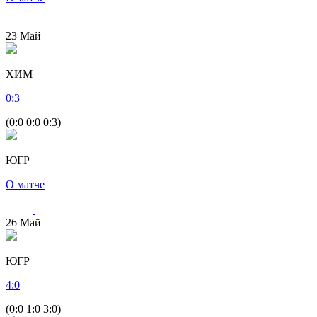
23
Май
ХИМ
0
:
3
(0:0 0:0 0:3)
ЮГР
О матче
26
Май
ЮГР
4
:
0
(0:0 1:0 3:0)