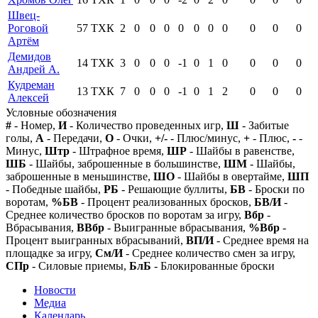
Швец-
Роговой
57
ТХК
2
0
0
0
0
0
0
0
0
0
0
Артём
Демидов
14
ТХК
3
0
0
0
-1
0
1
0
0
0
0
Андрей А.
Кудреман
13
ТХК
7
0
0
0
-1
0
1
2
0
0
0
Алексей
Условные обозначения
#
- Номер,
И
- Количество проведенных игр,
Ш
- Забитые
голы,
А
- Передачи,
О
- Очки,
+/-
- Плюс/минус,
+
- Плюс,
-
-
Минус,
Штр
- Штрафное время,
ШР
- Шайбы в равенстве,
ШБ
- Шайбы, заброшенные в большинстве,
ШМ
- Шайбы,
заброшенные в меньшинстве,
ШО
- Шайбы в овертайме,
ШП
- Победные шайбы,
РБ
- Решающие буллиты,
БВ
- Броски по
воротам,
%БВ
- Процент реализованных бросков,
БВ/И
-
Среднее количество бросков по воротам за игру,
Вбр
-
Вбрасывания,
ВВбр
- Выигранные вбрасывания,
%Вбр
-
Процент выигранных вбрасываний,
ВП/И
- Среднее время на
площадке за игру,
См/И
- Среднее количество смен за игру,
СПр
- Силовые приемы,
БлБ
- Блокированные броски
Новости
Медиа
Календарь