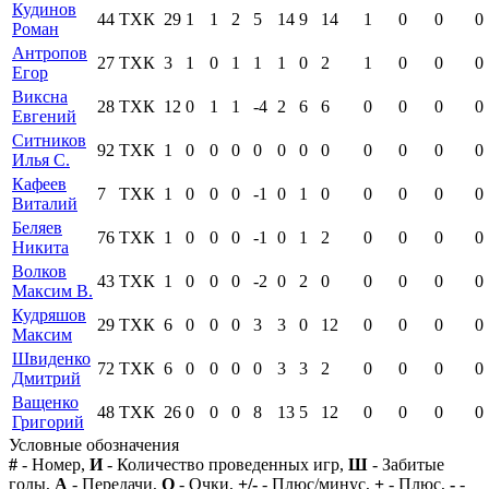
Кудинов
44
ТХК
29
1
1
2
5
14
9
14
1
0
0
0
Роман
Антропов
27
ТХК
3
1
0
1
1
1
0
2
1
0
0
0
Егор
Виксна
28
ТХК
12
0
1
1
-4
2
6
6
0
0
0
0
Евгений
Ситников
92
ТХК
1
0
0
0
0
0
0
0
0
0
0
0
Илья С.
Кафеев
7
ТХК
1
0
0
0
-1
0
1
0
0
0
0
0
Виталий
Беляев
76
ТХК
1
0
0
0
-1
0
1
2
0
0
0
0
Никита
Волков
43
ТХК
1
0
0
0
-2
0
2
0
0
0
0
0
Максим В.
Кудряшов
29
ТХК
6
0
0
0
3
3
0
12
0
0
0
0
Максим
Швиденко
72
ТХК
6
0
0
0
0
3
3
2
0
0
0
0
Дмитрий
Ващенко
48
ТХК
26
0
0
0
8
13
5
12
0
0
0
0
Григорий
Условные обозначения
#
- Номер,
И
- Количество проведенных игр,
Ш
- Забитые
голы,
А
- Передачи,
О
- Очки,
+/-
- Плюс/минус,
+
- Плюс,
-
-