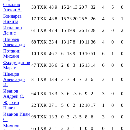
Соколов
33
ТХК
48
9
15
24
13
20
7
32
4
5
0
Антон А.
Бондарев
17
ТХК
48
8
15
23
20
25
5
26
4
3
1
Никита
Игнашин
61
ТХК
47
4
15
19
9
26
17
28
2
0
2
Денис
Шибаев
68
ТХК
33
4
13
17
8
19
11
36
4
0
0
Александр
Потякин
10
ТХК
46
7
6
13
9
19
10
51
6
1
0
Михаил
Фахрутдинов
47
ТХК
36
6
2
8
3
16
13
14
6
0
0
Марат
Швецов
Александр
8
ТХК
13
4
3
7
4
7
3
6
3
1
0
И.
Иванов
64
ТХК
13
3
3
6
-3
6
9
2
3
0
0
Андрей С.
Ждахин
22
ТХК
37
1
5
6
2
12
10
17
1
0
0
Павел
Иванов Иван
98
ТХК
13
3
0
3
-3
5
8
6
3
0
0
С.
Михнов
65
ТХК
2
1
2
3
1
1
0
0
0
1
0