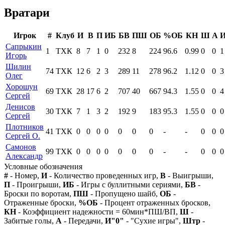
Вратари
Игрок
#
Клуб
И
В
П
ИБ
БВ
ПШ
ОБ
%ОБ
КН
Ш
А
И
Сапрыкин
1
ТХК
8
7
1
0
232
8
224
96.6
0.99
0
0
1
Игорь
Шилин
74
ТХК
12
6
2
3
289
11
278
96.2
1.12
0
0
3
Олег
Хорошун
69
ТХК
28
17
6
2
707
40
667
94.3
1.55
0
0
4
Сергей
Денисов
30
ТХК
7
1
3
2
192
9
183
95.3
1.55
0
0
0
Сергей
Плотников
41
ТХК
0
0
0
0
0
0
0
-
-
0
0
0
Сергей О.
Самонов
99
ТХК
0
0
0
0
0
0
0
-
-
0
0
0
Александр
Условные обозначения
#
- Номер,
И
- Количество проведенных игр,
В
- Выигрыши,
П
- Проигрыши,
ИБ
- Игры с буллитными сериями,
БВ
-
Броски по воротам,
ПШ
- Пропущено шайб,
ОБ
-
Отраженные броски,
%ОБ
- Процент отраженных бросков,
КН
- Коэффициент надежности = 60мин*ПШ/ВП,
Ш
-
Забитые голы,
А
- Передачи,
И"0"
- "Сухие игры",
Штр
-