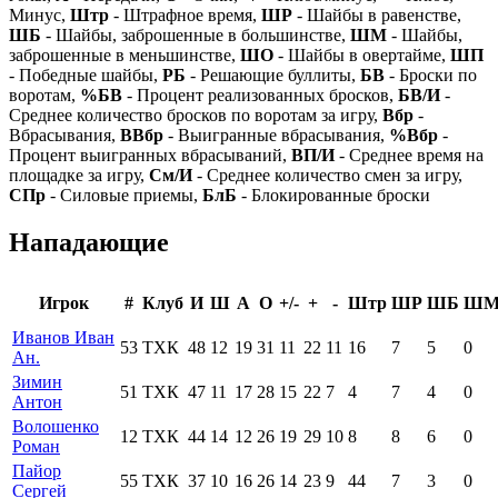
Минус,
Штр
- Штрафное время,
ШР
- Шайбы в равенстве,
ШБ
- Шайбы, заброшенные в большинстве,
ШМ
- Шайбы,
заброшенные в меньшинстве,
ШО
- Шайбы в овертайме,
ШП
- Победные шайбы,
РБ
- Решающие буллиты,
БВ
- Броски по
воротам,
%БВ
- Процент реализованных бросков,
БВ/И
-
Среднее количество бросков по воротам за игру,
Вбр
-
Вбрасывания,
ВВбр
- Выигранные вбрасывания,
%Вбр
-
Процент выигранных вбрасываний,
ВП/И
- Среднее время на
площадке за игру,
См/И
- Среднее количество смен за игру,
СПр
- Силовые приемы,
БлБ
- Блокированные броски
Нападающие
Игрок
#
Клуб
И
Ш
А
О
+/-
+
-
Штр
ШР
ШБ
Ш
Иванов Иван
53
ТХК
48
12
19
31
11
22
11
16
7
5
0
Ан.
Зимин
51
ТХК
47
11
17
28
15
22
7
4
7
4
0
Антон
Волошенко
12
ТХК
44
14
12
26
19
29
10
8
8
6
0
Роман
Пайор
55
ТХК
37
10
16
26
14
23
9
44
7
3
0
Сергей