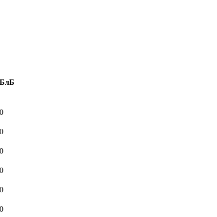
БлБ
0
0
0
0
0
0