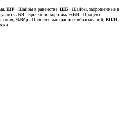
мя,
ШР
- Шайбы в равенстве,
ШБ
- Шайбы, заброшенные в
буллиты,
БВ
- Броски по воротам,
%БВ
- Процент
ывания,
%Вбр
- Процент выигранных вбрасываний,
ВП/И
-
оски