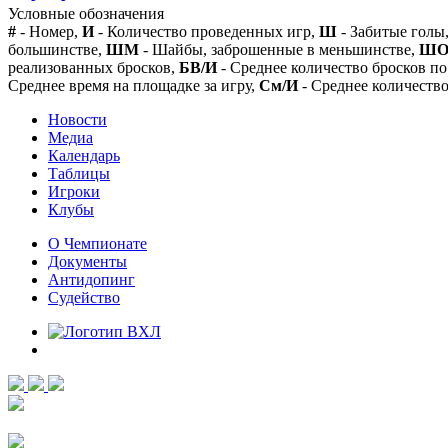
Условные обозначения
#
- Номер,
И
- Количество проведенных игр,
Ш
- Забитые голы
большинстве,
ШМ
- Шайбы, заброшенные в меньшинстве,
Ш
реализованных бросков,
БВ/И
- Среднее количество бросков по
Среднее время на площадке за игру,
См/И
- Среднее количество
Новости
Медиа
Календарь
Таблицы
Игроки
Клубы
О Чемпионате
Документы
Антидопинг
Судейство