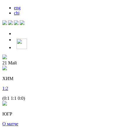
eng
chi
21
Май
ХИМ
1
:
2
(0:1 1:1 0:0)
ЮГР
О матче