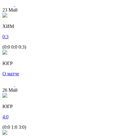
23
Май
ХИМ
0
:
3
(0:0 0:0 0:3)
ЮГР
О матче
26
Май
ЮГР
4
:
0
(0:0 1:0 3:0)