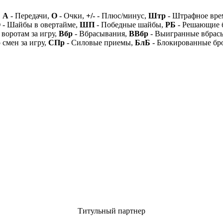
,
А
- Передачи,
О
- Очки,
+/-
- Плюс/минус,
Штр
- Штрафное вре
О
- Шайбы в овертайме,
ШП
- Победные шайбы,
РБ
- Решающие 
 воротам за игру,
Вбр
- Вбрасывания,
ВВбр
- Выигранные вбрас
 смен за игру,
СПр
- Силовые приемы,
БлБ
- Блокированные бр
Титульный партнер