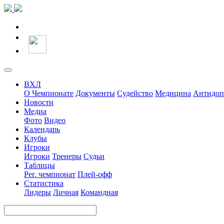
ВХЛ
О Чемпионате
Документы
Судейство
Медицина
Антидоп
Новости
Медиа
Фото
Видео
Календарь
Клубы
Игроки
Игроки
Тренеры
Судьи
Таблицы
Рег. чемпионат
Плей-офф
Статистика
Лидеры
Личная
Командная