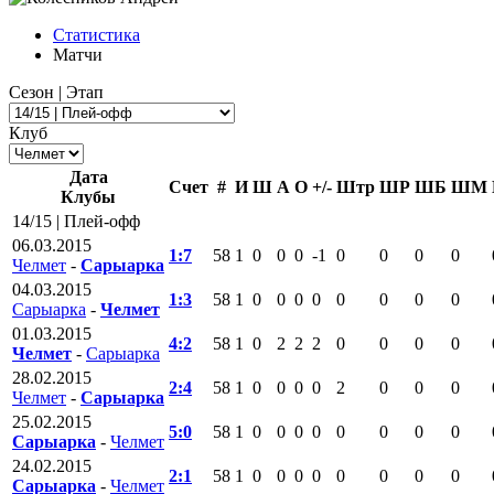
Статистика
Матчи
Сезон | Этап
Клуб
Дата
Счет
#
И
Ш
А
О
+/-
Штр
ШР
ШБ
ШМ
Клубы
14/15 | Плей-офф
06.03.2015
1:7
58
1
0
0
0
-1
0
0
0
0
Челмет
-
Сарыарка
04.03.2015
1:3
58
1
0
0
0
0
0
0
0
0
Сарыарка
-
Челмет
01.03.2015
4:2
58
1
0
2
2
2
0
0
0
0
Челмет
-
Сарыарка
28.02.2015
2:4
58
1
0
0
0
0
2
0
0
0
Челмет
-
Сарыарка
25.02.2015
5:0
58
1
0
0
0
0
0
0
0
0
Сарыарка
-
Челмет
24.02.2015
2:1
58
1
0
0
0
0
0
0
0
0
Сарыарка
-
Челмет