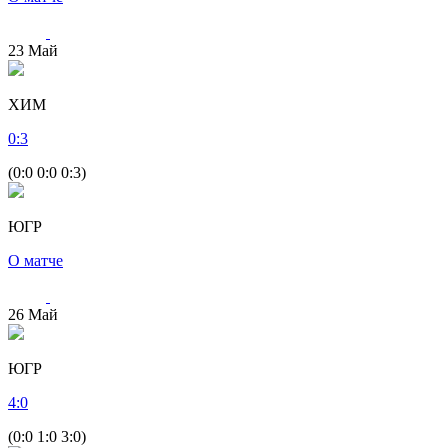
23
Май
ХИМ
0
:
3
(0:0 0:0 0:3)
ЮГР
О матче
26
Май
ЮГР
4
:
0
(0:0 1:0 3:0)