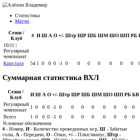
Статистика
Матчи
Сезон /
#
И
Ш
А
О
+/-
Штр
ШР
ШБ
ШМ
ШО
ШП
РБ
Клуб
10/11 |
Регулярный
чемпионат
Кристалл
54
1
0
0
0
-1
0
0
0
0
0
0
0
Суммарная статистика ВХЛ
Сезон /
И
Ш
А
О
+/-
Штр
ШР
ШБ
ШМ
ШО
ШП
РБ
БВ
Клуб
Регулярный
1
0
0
0
-1
0
0
0
0
0
0
0
0
чемпионат
Всего
1
0
0
0
-1
0
0
0
0
0
0
0
0
Условные обозначения
#
- Номер,
И
- Количество проведенных игр,
Ш
- Забитые
голы,
А
- Передачи,
О
- Очки,
+/-
- Плюс/минус,
Штр
-