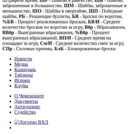
Штрафное время,
ШР
- Шайбы в равенстве,
ШБ
- Шайбы,
заброшенные в большинстве,
ШМ
- Шайбы, заброшенные в
меньшинстве,
ШО
- Шайбы в овертайме,
ШП
- Победные
шайбы,
РБ
- Решающие буллиты,
БВ
- Броски по воротам,
%БВ
- Процент реализованных бросков,
БВ/И
- Среднее
количество бросков по воротам за игру,
Вбр
- Вбрасывания,
ВВбр
- Выигранные вбрасывания,
%Вбр
- Процент
выигранных вбрасываний,
ВП/И
- Среднее время на
площадке за игру,
См/И
- Среднее количество смен за игру,
СПр
- Силовые приемы,
БлБ
- Блокированные броски
Новости
Медиа
Календарь
Таблицы
Игроки
Клубы
О Чемпионате
Документы
Антидопинг
Судейство