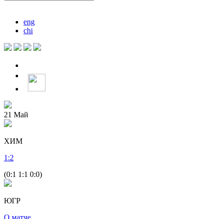
eng
chi
21
Май
ХИМ
1
:
2
(0:1 1:1 0:0)
ЮГР
О матче