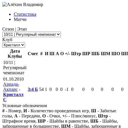
Статистика
Матчи
Сезон | Этап
Клуб
Дата
Счет
#
И
Ш
А
О
+/-
Штр
ШР
ШБ
ШМ
ШО
Ш
Клубы
10/11 |
Регулярный
чемпионат
01.10.2010
Ариада-
Акпарс
-
3:4 Б
54
1
0
0
0
-1
0
0
0
0
0
0
Кристалл
С
Условные обозначения
#
- Номер,
И
- Количество проведенных игр,
Ш
- Забитые
голы,
А
- Передачи,
О
- Очки,
+/-
- Плюс/минус,
Штр
-
Штрафное время,
ШР
- Шайбы в равенстве,
ШБ
- Шайбы,
заброшенные в большинстве,
ШМ
- Шайбы, заброшенные в