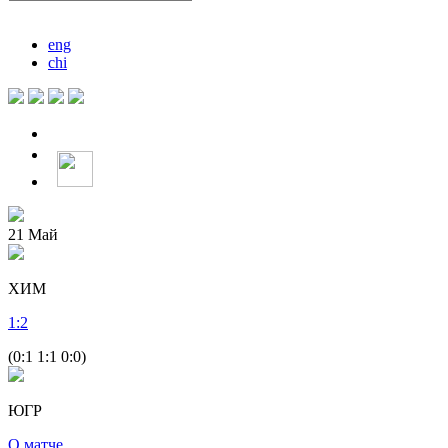
eng
chi
21
Май
ХИМ
1
:
2
(0:1 1:1 0:0)
ЮГР
О матче