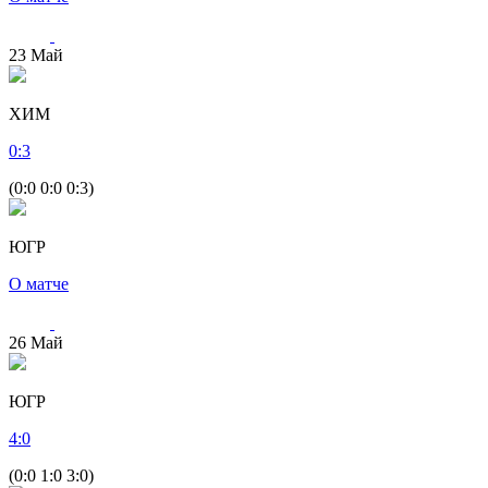
23
Май
ХИМ
0
:
3
(0:0 0:0 0:3)
ЮГР
О матче
26
Май
ЮГР
4
:
0
(0:0 1:0 3:0)