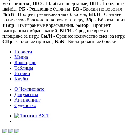
меньшинстве,
ШО
- Шайбы в овертайме,
ШП
- Победные
шайбы,
РБ
- Решающие буллиты,
БВ
- Броски по воротам,
%БВ
- Процент реализованных бросков,
БВ/И
- Среднее
количество бросков по воротам за игру,
Вбр
- Вбрасывания,
ВВбр
- Выигранные вбрасывания,
%Вбр
- Процент
выигранных вбрасываний,
ВП/И
- Среднее время на
площадке за игру,
См/И
- Среднее количество смен за игру,
СПр
- Силовые приемы,
БлБ
- Блокированные броски
Новости
Медиа
Календарь
Таблицы
Игроки
Клубы
О Чемпионате
Документы
Антидопинг
Судейство