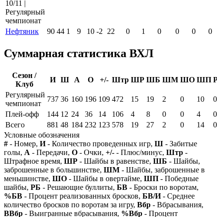
10/11 |
Регулярный
чемпионат
Нефтяник
90
44
1
9
10
-2
22
0
1
0
0
0
0
Суммарная статистика ВХЛ
Сезон /
И
Ш
А
О
+/-
Штр
ШР
ШБ
ШМ
ШО
ШП
Клуб
Регулярный
737
36
160
196
109
472
15
19
2
0
10
0
чемпионат
Плей-офф
144
12
24
36
14
106
4
8
0
0
4
0
Всего
881
48
184
232
123
578
19
27
2
0
14
0
Условные обозначения
#
- Номер,
И
- Количество проведенных игр,
Ш
- Забитые
голы,
А
- Передачи,
О
- Очки,
+/-
- Плюс/минус,
Штр
-
Штрафное время,
ШР
- Шайбы в равенстве,
ШБ
- Шайбы,
заброшенные в большинстве,
ШМ
- Шайбы, заброшенные в
меньшинстве,
ШО
- Шайбы в овертайме,
ШП
- Победные
шайбы,
РБ
- Решающие буллиты,
БВ
- Броски по воротам,
%БВ
- Процент реализованных бросков,
БВ/И
- Среднее
количество бросков по воротам за игру,
Вбр
- Вбрасывания,
ВВбр
- Выигранные вбрасывания,
%Вбр
- Процент