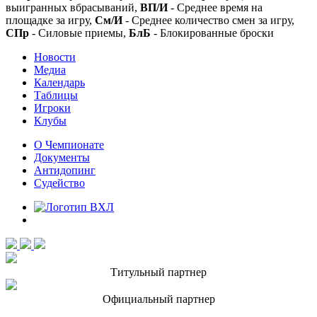
выигранных вбрасываний,
ВП/И
- Среднее время на
площадке за игру,
См/И
- Среднее количество смен за игру,
СПр
- Силовые приемы,
БлБ
- Блокированные броски
Новости
Медиа
Календарь
Таблицы
Игроки
Клубы
О Чемпионате
Документы
Антидопинг
Судейство
Титульный партнер
Официальный партнер