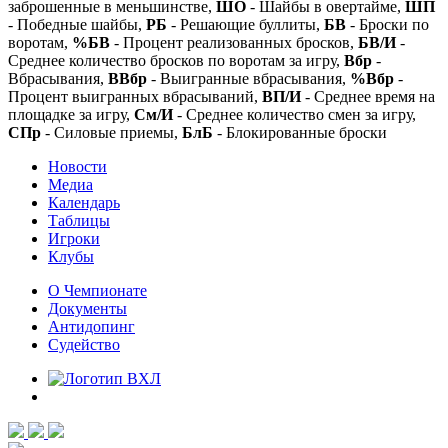
заброшенные в меньшинстве,
ШО
- Шайбы в овертайме,
ШП
- Победные шайбы,
РБ
- Решающие буллиты,
БВ
- Броски по
воротам,
%БВ
- Процент реализованных бросков,
БВ/И
-
Среднее количество бросков по воротам за игру,
Вбр
-
Вбрасывания,
ВВбр
- Выигранные вбрасывания,
%Вбр
-
Процент выигранных вбрасываний,
ВП/И
- Среднее время на
площадке за игру,
См/И
- Среднее количество смен за игру,
СПр
- Силовые приемы,
БлБ
- Блокированные броски
Новости
Медиа
Календарь
Таблицы
Игроки
Клубы
О Чемпионате
Документы
Антидопинг
Судейство