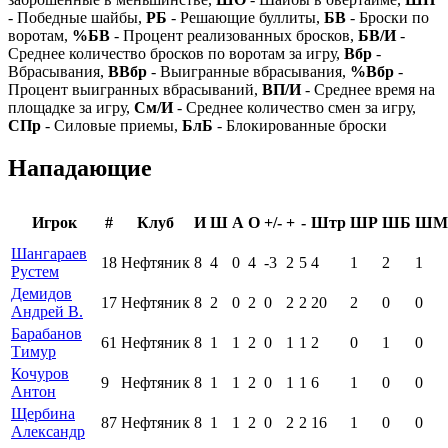
- Победные шайбы,
РБ
- Решающие буллиты,
БВ
- Броски по
воротам,
%БВ
- Процент реализованных бросков,
БВ/И
-
Среднее количество бросков по воротам за игру,
Вбр
-
Вбрасывания,
ВВбр
- Выигранные вбрасывания,
%Вбр
-
Процент выигранных вбрасываний,
ВП/И
- Среднее время на
площадке за игру,
См/И
- Среднее количество смен за игру,
СПр
- Силовые приемы,
БлБ
- Блокированные броски
Нападающие
Игрок
#
Клуб
И
Ш
А
О
+/-
+
-
Штр
ШР
ШБ
ШМ
Шангараев
18
Нефтяник
8
4
0
4
-3
2
5
4
1
2
1
Рустем
Демидов
17
Нефтяник
8
2
0
2
0
2
2
20
2
0
0
Андрей В.
Барабанов
61
Нефтяник
8
1
1
2
0
1
1
2
0
1
0
Тимур
Кочуров
9
Нефтяник
8
1
1
2
0
1
1
6
1
0
0
Антон
Щербина
87
Нефтяник
8
1
1
2
0
2
2
16
1
0
0
Александр