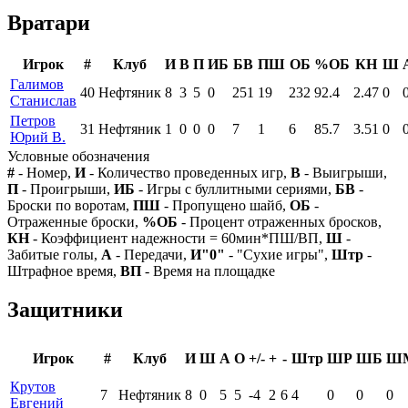
Вратари
Игрок
#
Клуб
И
В
П
ИБ
БВ
ПШ
ОБ
%ОБ
КН
Ш
Галимов
40
Нефтяник
8
3
5
0
251
19
232
92.4
2.47
0
Станислав
Петров
31
Нефтяник
1
0
0
0
7
1
6
85.7
3.51
0
Юрий В.
Условные обозначения
#
- Номер,
И
- Количество проведенных игр,
В
- Выигрыши,
П
- Проигрыши,
ИБ
- Игры с буллитными сериями,
БВ
-
Броски по воротам,
ПШ
- Пропущено шайб,
ОБ
-
Отраженные броски,
%ОБ
- Процент отраженных бросков,
КН
- Коэффициент надежности = 60мин*ПШ/ВП,
Ш
-
Забитые голы,
А
- Передачи,
И"0"
- "Сухие игры",
Штр
-
Штрафное время,
ВП
- Время на площадке
Защитники
Игрок
#
Клуб
И
Ш
А
О
+/-
+
-
Штр
ШР
ШБ
Ш
Крутов
7
Нефтяник
8
0
5
5
-4
2
6
4
0
0
0
Евгений