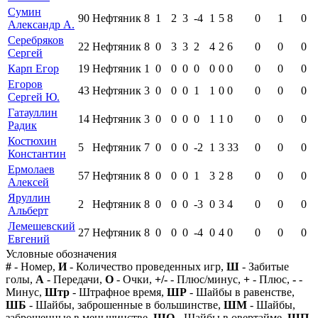
Сумин
90
Нефтяник
8
1
2
3
-4
1
5
8
0
1
0
Александр А.
Серебряков
22
Нефтяник
8
0
3
3
2
4
2
6
0
0
0
Сергей
Карп Егор
19
Нефтяник
1
0
0
0
0
0
0
0
0
0
0
Егоров
43
Нефтяник
3
0
0
0
1
1
0
0
0
0
0
Сергей Ю.
Гатауллин
14
Нефтяник
3
0
0
0
0
1
1
0
0
0
0
Радик
Костюхин
5
Нефтяник
7
0
0
0
-2
1
3
33
0
0
0
Константин
Ермолаев
57
Нефтяник
8
0
0
0
1
3
2
8
0
0
0
Алексей
Яруллин
2
Нефтяник
8
0
0
0
-3
0
3
4
0
0
0
Альберт
Лемешевский
27
Нефтяник
8
0
0
0
-4
0
4
0
0
0
0
Евгений
Условные обозначения
#
- Номер,
И
- Количество проведенных игр,
Ш
- Забитые
голы,
А
- Передачи,
О
- Очки,
+/-
- Плюс/минус,
+
- Плюс,
-
-
Минус,
Штр
- Штрафное время,
ШР
- Шайбы в равенстве,
ШБ
- Шайбы, заброшенные в большинстве,
ШМ
- Шайбы,
заброшенные в меньшинстве,
ШО
- Шайбы в овертайме,
ШП