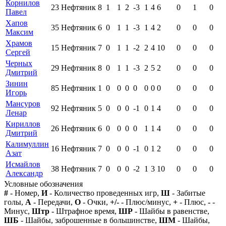
Корнилов
23
Нефтяник
8
1
1
2
-3
1
4
6
0
1
0
Павел
Хапов
35
Нефтяник
6
0
1
1
-3
1
4
2
0
0
0
Максим
Храмов
15
Нефтяник
7
0
1
1
-2
2
4
10
0
0
0
Сергей
Черных
29
Нефтяник
8
0
1
1
-3
2
5
2
0
0
0
Дмитрий
Зинин
85
Нефтяник
1
0
0
0
0
0
0
0
0
0
0
Игорь
Мансуров
92
Нефтяник
5
0
0
0
-1
0
1
4
0
0
0
Ленар
Кириллов
26
Нефтяник
6
0
0
0
0
1
1
4
0
0
0
Дмитрий
Калимуллин
16
Нефтяник
7
0
0
0
-1
0
1
2
0
0
0
Азат
Исмайлов
38
Нефтяник
7
0
0
0
-2
1
3
10
0
0
0
Александр
Условные обозначения
#
- Номер,
И
- Количество проведенных игр,
Ш
- Забитые
голы,
А
- Передачи,
О
- Очки,
+/-
- Плюс/минус,
+
- Плюс,
-
-
Минус,
Штр
- Штрафное время,
ШР
- Шайбы в равенстве,
ШБ
- Шайбы, заброшенные в большинстве,
ШМ
- Шайбы,