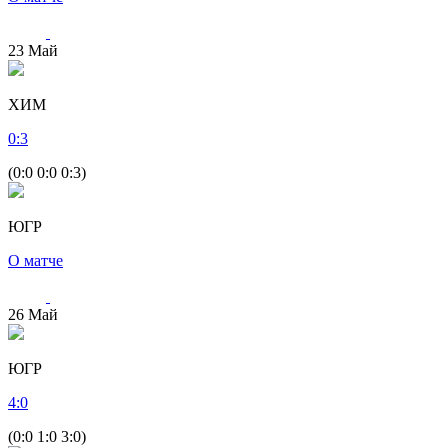
23
Май
ХИМ
0
:
3
(0:0 0:0 0:3)
ЮГР
О матче
26
Май
ЮГР
4
:
0
(0:0 1:0 3:0)