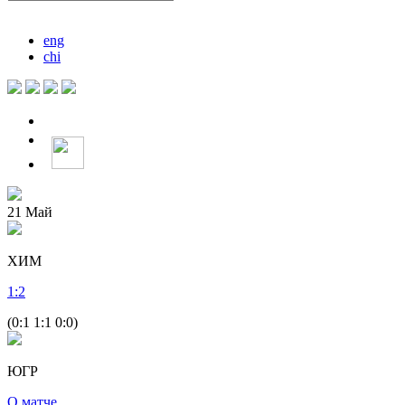
eng
chi
21
Май
ХИМ
1
:
2
(0:1 1:1 0:0)
ЮГР
О матче