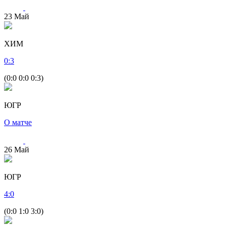
23
Май
ХИМ
0
:
3
(0:0 0:0 0:3)
ЮГР
О матче
26
Май
ЮГР
4
:
0
(0:0 1:0 3:0)