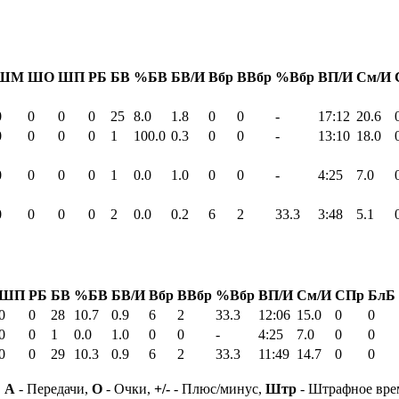
ШМ
ШО
ШП
РБ
БВ
%БВ
БВ/И
Вбр
ВВбр
%Вбр
ВП/И
См/И
0
0
0
0
25
8.0
1.8
0
0
-
17:12
20.6
0
0
0
0
1
100.0
0.3
0
0
-
13:10
18.0
0
0
0
0
1
0.0
1.0
0
0
-
4:25
7.0
0
0
0
0
2
0.0
0.2
6
2
33.3
3:48
5.1
ШП
РБ
БВ
%БВ
БВ/И
Вбр
ВВбр
%Вбр
ВП/И
См/И
СПр
БлБ
0
0
28
10.7
0.9
6
2
33.3
12:06
15.0
0
0
0
0
1
0.0
1.0
0
0
-
4:25
7.0
0
0
0
0
29
10.3
0.9
6
2
33.3
11:49
14.7
0
0
,
А
- Передачи,
О
- Очки,
+/-
- Плюс/минус,
Штр
- Штрафное вре