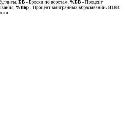
буллиты,
БВ
- Броски по воротам,
%БВ
- Процент
ывания,
%Вбр
- Процент выигранных вбрасываний,
ВП/И
-
оски