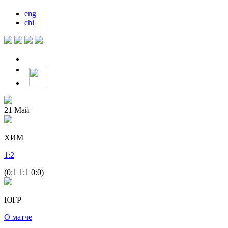
eng
chi
21
Май
ХИМ
1
:
2
(0:1 1:1 0:0)
ЮГР
О матче