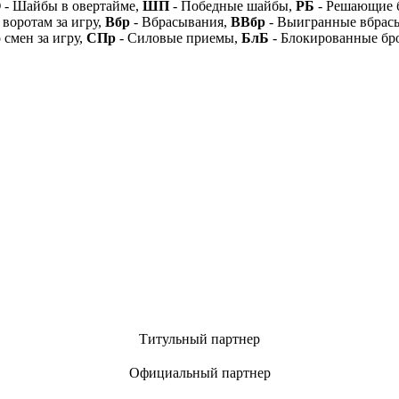
О
- Шайбы в овертайме,
ШП
- Победные шайбы,
РБ
- Решающие 
 воротам за игру,
Вбр
- Вбрасывания,
ВВбр
- Выигранные вбрас
 смен за игру,
СПр
- Силовые приемы,
БлБ
- Блокированные бр
Титульный партнер
Официальный партнер