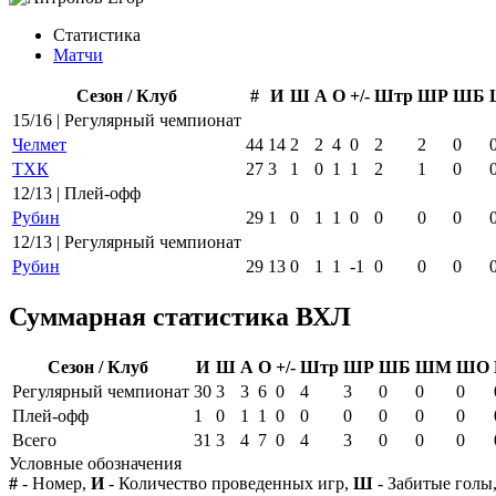
Статистика
Матчи
Сезон / Клуб
#
И
Ш
А
О
+/-
Штр
ШР
ШБ
15/16 | Регулярный чемпионат
Челмет
44
14
2
2
4
0
2
2
0
ТХК
27
3
1
0
1
1
2
1
0
12/13 | Плей-офф
Рубин
29
1
0
1
1
0
0
0
0
12/13 | Регулярный чемпионат
Рубин
29
13
0
1
1
-1
0
0
0
Суммарная статистика ВХЛ
Сезон / Клуб
И
Ш
А
О
+/-
Штр
ШР
ШБ
ШМ
ШО
Регулярный чемпионат
30
3
3
6
0
4
3
0
0
0
Плей-офф
1
0
1
1
0
0
0
0
0
0
Всего
31
3
4
7
0
4
3
0
0
0
Условные обозначения
#
- Номер,
И
- Количество проведенных игр,
Ш
- Забитые голы