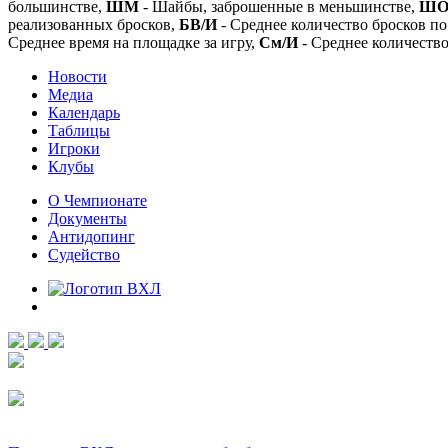
большинстве,
ШМ
- Шайбы, заброшенные в меньшинстве,
Ш
реализованных бросков,
БВ/И
- Среднее количество бросков по
Среднее время на площадке за игру,
См/И
- Среднее количество
Новости
Медиа
Календарь
Таблицы
Игроки
Клубы
О Чемпионате
Документы
Антидопинг
Судейство