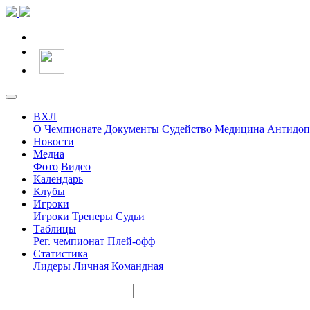
ВХЛ
О Чемпионате
Документы
Судейство
Медицина
Антидоп
Новости
Медиа
Фото
Видео
Календарь
Клубы
Игроки
Игроки
Тренеры
Судьи
Таблицы
Рег. чемпионат
Плей-офф
Статистика
Лидеры
Личная
Командная