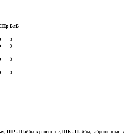
СПр
БлБ
0
0
0
0
0
0
0
0
мя,
ШР
- Шайбы в равенстве,
ШБ
- Шайбы, заброшенные в