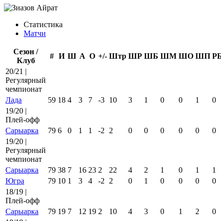
Статистика
Матчи
Сезон /
#
И
Ш
А
О
+/-
Штр
ШР
ШБ
ШМ
ШО
ШП
Р
Клуб
20/21 |
Регулярный
чемпионат
Лада
59
18
4
3
7
-3
10
3
1
0
0
1
0
19/20 |
Плей-офф
Сарыарка
79
6
0
1
1
-2
2
0
0
0
0
0
0
19/20 |
Регулярный
чемпионат
Сарыарка
79
38
7
16
23
2
22
4
2
1
0
1
1
Югра
79
10
1
3
4
-2
2
0
1
0
0
0
0
18/19 |
Плей-офф
Сарыарка
79
19
7
12
19
2
10
4
3
0
1
2
0