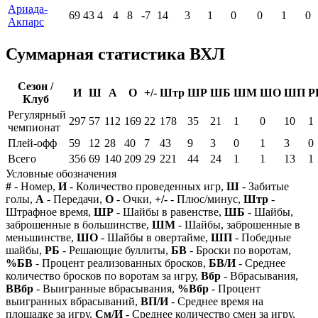
Ариада-
69
43
4
4
8
-7
14
3
1
0
0
1
0
Акпарс
Суммарная статистика ВХЛ
Сезон /
И
Ш
А
О
+/-
Штр
ШР
ШБ
ШМ
ШО
ШП
Р
Клуб
Регулярный
297
57
112
169
22
178
35
21
1
0
10
1
чемпионат
Плей-офф
59
12
28
40
7
43
9
3
0
1
3
0
Всего
356
69
140
209
29
221
44
24
1
1
13
1
Условные обозначения
#
- Номер,
И
- Количество проведенных игр,
Ш
- Забитые
голы,
А
- Передачи,
О
- Очки,
+/-
- Плюс/минус,
Штр
-
Штрафное время,
ШР
- Шайбы в равенстве,
ШБ
- Шайбы,
заброшенные в большинстве,
ШМ
- Шайбы, заброшенные в
меньшинстве,
ШО
- Шайбы в овертайме,
ШП
- Победные
шайбы,
РБ
- Решающие буллиты,
БВ
- Броски по воротам,
%БВ
- Процент реализованных бросков,
БВ/И
- Среднее
количество бросков по воротам за игру,
Вбр
- Вбрасывания,
ВВбр
- Выигранные вбрасывания,
%Вбр
- Процент
выигранных вбрасываний,
ВП/И
- Среднее время на
площадке за игру,
См/И
- Среднее количество смен за игру,