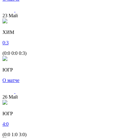
23
Май
ХИМ
0
:
3
(0:0 0:0 0:3)
ЮГР
О матче
26
Май
ЮГР
4
:
0
(0:0 1:0 3:0)