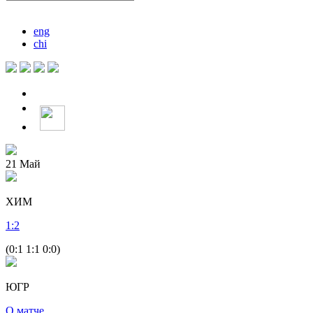
eng
chi
21
Май
ХИМ
1
:
2
(0:1 1:1 0:0)
ЮГР
О матче