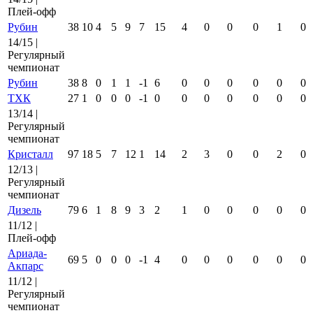
Плей-офф
Рубин
38
10
4
5
9
7
15
4
0
0
0
1
0
14/15 |
Регулярный
чемпионат
Рубин
38
8
0
1
1
-1
6
0
0
0
0
0
0
ТХК
27
1
0
0
0
-1
0
0
0
0
0
0
0
13/14 |
Регулярный
чемпионат
Кристалл
97
18
5
7
12
1
14
2
3
0
0
2
0
12/13 |
Регулярный
чемпионат
Дизель
79
6
1
8
9
3
2
1
0
0
0
0
0
11/12 |
Плей-офф
Ариада-
69
5
0
0
0
-1
4
0
0
0
0
0
0
Акпарс
11/12 |
Регулярный
чемпионат