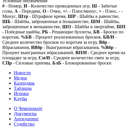
Условные обозначения
#
- Номер,
И
- Количество проведенных игр,
Ш
- Забитые
голы,
А
- Передачи,
О
- Очки,
+/-
- Плюс/минус,
+
- Плюс,
-
-
Минус,
Штр
- Штрафное время,
ШР
- Шайбы в равенстве,
ШБ
- Шайбы, заброшенные в большинстве,
ШМ
- Шайбы,
заброшенные в меньшинстве,
ШО
- Шайбы в овертайме,
ШП
- Победные шайбы,
РБ
- Решающие буллиты,
БВ
- Броски по
воротам,
%БВ
- Процент реализованных бросков,
БВ/И
-
Среднее количество бросков по воротам за игру,
Вбр
-
Вбрасывания,
ВВбр
- Выигранные вбрасывания,
%Вбр
-
Процент выигранных вбрасываний,
ВП/И
- Среднее время на
площадке за игру,
См/И
- Среднее количество смен за игру,
СПр
- Силовые приемы,
БлБ
- Блокированные броски
Новости
Медиа
Календарь
Таблицы
Игроки
Клубы
О Чемпионате
Документы
Антидопинг
Судейство