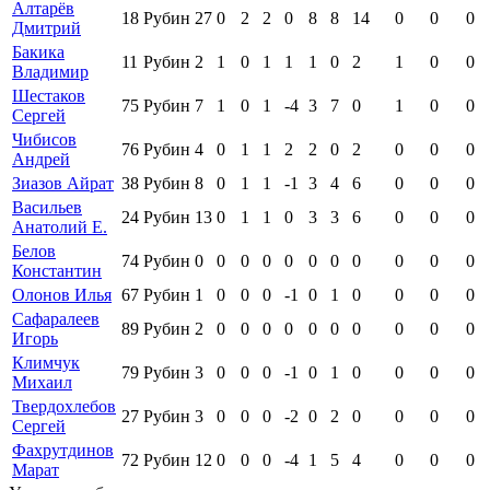
Алтарёв
18
Рубин
27
0
2
2
0
8
8
14
0
0
0
Дмитрий
Бакика
11
Рубин
2
1
0
1
1
1
0
2
1
0
0
Владимир
Шестаков
75
Рубин
7
1
0
1
-4
3
7
0
1
0
0
Сергей
Чибисов
76
Рубин
4
0
1
1
2
2
0
2
0
0
0
Андрей
Зиазов Айрат
38
Рубин
8
0
1
1
-1
3
4
6
0
0
0
Васильев
24
Рубин
13
0
1
1
0
3
3
6
0
0
0
Анатолий Е.
Белов
74
Рубин
0
0
0
0
0
0
0
0
0
0
0
Константин
Олонов Илья
67
Рубин
1
0
0
0
-1
0
1
0
0
0
0
Сафаралеев
89
Рубин
2
0
0
0
0
0
0
0
0
0
0
Игорь
Климчук
79
Рубин
3
0
0
0
-1
0
1
0
0
0
0
Михаил
Твердохлебов
27
Рубин
3
0
0
0
-2
0
2
0
0
0
0
Сергей
Фахрутдинов
72
Рубин
12
0
0
0
-4
1
5
4
0
0
0
Марат