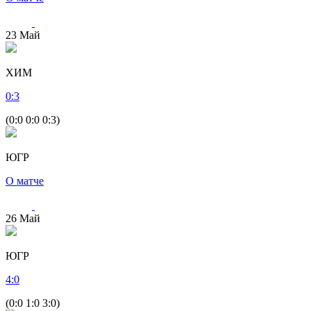
23
Май
ХИМ
0
:
3
(0:0 0:0 0:3)
ЮГР
О матче
26
Май
ЮГР
4
:
0
(0:0 1:0 3:0)