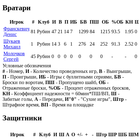
Вратари
Игрок
#
Клуб
И
В
П
ИБ
БВ
ПШ
ОБ
%ОБ
КН
Франскевич
81
Рубин
47
21
14
7
1299
84
1215
93.5
1.95
0
Денис
Шукаев
1
Рубин
14
3
6
1
276
24
252
91.3
2.52
0
Михаил
Молочков
45
Рубин
0
0
0
0
0
0
0
-
-
0
Сергей
Условные обозначения
#
- Номер,
И
- Количество проведенных игр,
В
- Выигрыши,
П
- Проигрыши,
ИБ
- Игры с буллитными сериями,
БВ
-
Броски по воротам,
ПШ
- Пропущено шайб,
ОБ
-
Отраженные броски,
%ОБ
- Процент отраженных бросков,
КН
- Коэффициент надежности = 60мин*ПШ/ВП,
Ш
-
Забитые голы,
А
- Передачи,
И"0"
- "Сухие игры",
Штр
-
Штрафное время,
ВП
- Время на площадке
Защитники
Игрок
#
Клуб
И
Ш
А
О
+/-
+
-
Штр
ШР
ШБ
ШМ