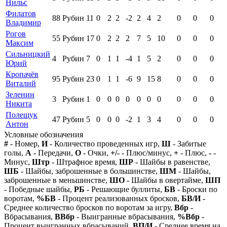
Нильс
Филатов
88
Рубин
11
0
2
2
-2
2
4
2
0
0
0
Владимир
Рогов
55
Рубин
17
0
2
2
2
7
5
10
0
0
0
Максим
Сильницкий
4
Рубин
7
0
1
1
-4
1
5
2
0
0
0
Юрий
Кропачёв
95
Рубин
23
0
1
1
-6
9
15
8
0
0
0
Виталий
Зеленин
3
Рубин
1
0
0
0
0
0
0
0
0
0
0
Никита
Полещук
47
Рубин
5
0
0
0
-2
1
3
4
0
0
0
Антон
Условные обозначения
#
- Номер,
И
- Количество проведенных игр,
Ш
- Забитые
голы,
А
- Передачи,
О
- Очки,
+/-
- Плюс/минус,
+
- Плюс,
-
-
Минус,
Штр
- Штрафное время,
ШР
- Шайбы в равенстве,
ШБ
- Шайбы, заброшенные в большинстве,
ШМ
- Шайбы,
заброшенные в меньшинстве,
ШО
- Шайбы в овертайме,
ШП
- Победные шайбы,
РБ
- Решающие буллиты,
БВ
- Броски по
воротам,
%БВ
- Процент реализованных бросков,
БВ/И
-
Среднее количество бросков по воротам за игру,
Вбр
-
Вбрасывания,
ВВбр
- Выигранные вбрасывания,
%Вбр
-
Процент выигранных вбрасываний,
ВП/И
- Среднее время на