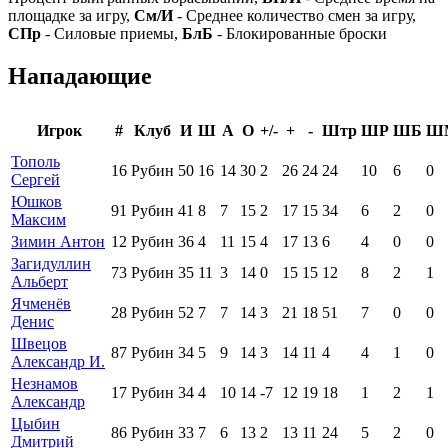
площадке за игру,
См/И
- Среднее количество смен за игру,
СПр
- Силовые приемы,
БлБ
- Блокированные броски
Нападающие
Игрок
#
Клуб
И
Ш
А
О
+/-
+
-
Штр
ШР
ШБ
Ш
Тополь
16
Рубин
50
16
14
30
2
26
24
24
10
6
0
Сергей
Юшков
91
Рубин
41
8
7
15
2
17
15
34
6
2
0
Максим
Зимин Антон
12
Рубин
36
4
11
15
4
17
13
6
4
0
0
Загидуллин
73
Рубин
35
11
3
14
0
15
15
12
8
2
1
Альберт
Ячменёв
28
Рубин
52
7
7
14
3
21
18
51
7
0
0
Денис
Швецов
87
Рубин
34
5
9
14
3
14
11
4
4
1
0
Александр И.
Незнамов
17
Рубин
34
4
10
14
-7
12
19
18
1
2
1
Александр
Цыбин
86
Рубин
33
7
6
13
2
13
11
24
5
2
0
Дмитрий