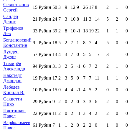
Севостьянов
15
Рубин
50
3
9
12
9
26
17
8
2
1
0
Сергей
Сандер
21
Рубин
24
7
3
10
8
11
3
14
5
2
0
Денис
Трифонов
33
Рубин
39
2
8
10
-1
18
19
22
1
1
0
Лев
Богдановский
9
Рубин
18
5
2
7
1
8
7
4
5
0
0
Константин
Лунден
57
Рубин
13
4
3
7
0
5
5
17
3
1
0
Джош
Тимирёв
94
Рубин
31
3
2
5
-1
6
7
2
2
1
0
Александр
Накстедт
19
Рубин
17
2
3
5
0
7
7
11
1
1
0
Джордан
Лебедев
10
Рубин
15
0
4
4
-1
4
5
2
0
0
0
Кирилл В.
Саккетти
29
Рубин
9
2
0
2
0
3
3
6
2
0
0
Нико
Плотников
22
Рубин
11
2
0
2
-1
3
4
2
2
0
0
Павел
Варфоломеев
61
Рубин
7
1
1
2
0
2
2
0
1
0
0
Павел