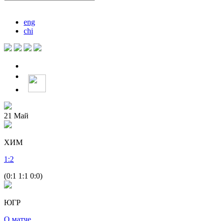
eng
chi
21
Май
ХИМ
1
:
2
(0:1 1:1 0:0)
ЮГР
О матче