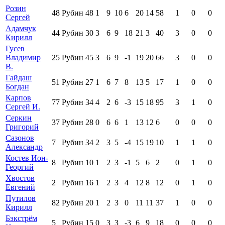
Розин
48
Рубин
48
1
9
10
6
20
14
58
1
0
0
Сергей
Адамчук
44
Рубин
30
3
6
9
18
21
3
40
3
0
0
Кирилл
Гусев
Владимир
25
Рубин
45
3
6
9
-1
19
20
66
3
0
0
В.
Гайдаш
51
Рубин
27
1
6
7
8
13
5
17
1
0
0
Богдан
Карпов
77
Рубин
34
4
2
6
-3
15
18
95
3
1
0
Сергей И.
Серкин
37
Рубин
28
0
6
6
1
13
12
6
0
0
0
Григорий
Сазонов
7
Рубин
34
2
3
5
-4
15
19
10
1
1
0
Александр
Костев Ион-
8
Рубин
10
1
2
3
-1
5
6
2
0
1
0
Георгий
Хвостов
2
Рубин
16
1
2
3
4
12
8
12
0
1
0
Евгений
Путилов
82
Рубин
20
1
2
3
0
11
11
37
1
0
0
Кирилл
Бэкстрём
5
Рубин
15
0
3
3
-3
6
9
18
0
0
0