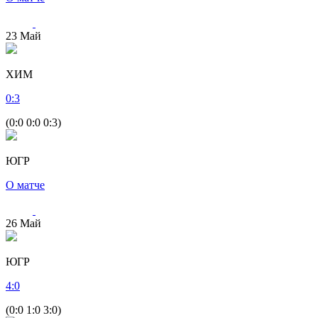
23
Май
ХИМ
0
:
3
(0:0 0:0 0:3)
ЮГР
О матче
26
Май
ЮГР
4
:
0
(0:0 1:0 3:0)