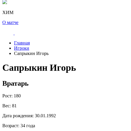
ХИМ
О матче
Главная
Игроки
Сапрыкин Игорь
Сапрыкин Игорь
Вратарь
Рост:
180
Вес:
81
Дата рождения:
30.01.1992
Возраст:
34 года