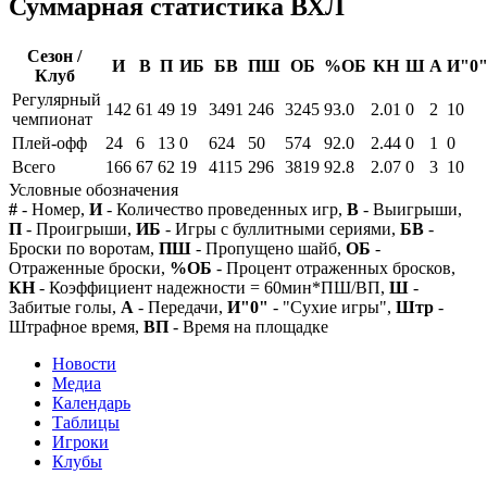
Суммарная статистика ВХЛ
Сезон /
И
В
П
ИБ
БВ
ПШ
ОБ
%ОБ
КН
Ш
А
И"0
Клуб
Регулярный
142
61
49
19
3491
246
3245
93.0
2.01
0
2
10
чемпионат
Плей-офф
24
6
13
0
624
50
574
92.0
2.44
0
1
0
Всего
166
67
62
19
4115
296
3819
92.8
2.07
0
3
10
Условные обозначения
#
- Номер,
И
- Количество проведенных игр,
В
- Выигрыши,
П
- Проигрыши,
ИБ
- Игры с буллитными сериями,
БВ
-
Броски по воротам,
ПШ
- Пропущено шайб,
ОБ
-
Отраженные броски,
%ОБ
- Процент отраженных бросков,
КН
- Коэффициент надежности = 60мин*ПШ/ВП,
Ш
-
Забитые голы,
А
- Передачи,
И"0"
- "Сухие игры",
Штр
-
Штрафное время,
ВП
- Время на площадке
Новости
Медиа
Календарь
Таблицы
Игроки
Клубы