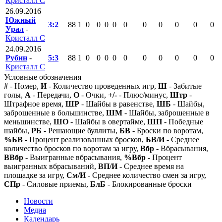
Кристалл С
26.09.2016
Южный
3:2
88
1
0
0
0
0
0
0
0
0
0
0
Урал
-
Кристалл С
24.09.2016
Рубин
-
5:3
88
1
0
0
0
0
0
0
0
0
0
0
Кристалл С
Условные обозначения
#
- Номер,
И
- Количество проведенных игр,
Ш
- Забитые
голы,
А
- Передачи,
О
- Очки,
+/-
- Плюс/минус,
Штр
-
Штрафное время,
ШР
- Шайбы в равенстве,
ШБ
- Шайбы,
заброшенные в большинстве,
ШМ
- Шайбы, заброшенные в
меньшинстве,
ШО
- Шайбы в овертайме,
ШП
- Победные
шайбы,
РБ
- Решающие буллиты,
БВ
- Броски по воротам,
%БВ
- Процент реализованных бросков,
БВ/И
- Среднее
количество бросков по воротам за игру,
Вбр
- Вбрасывания,
ВВбр
- Выигранные вбрасывания,
%Вбр
- Процент
выигранных вбрасываний,
ВП/И
- Среднее время на
площадке за игру,
См/И
- Среднее количество смен за игру,
СПр
- Силовые приемы,
БлБ
- Блокированные броски
Новости
Медиа
Календарь