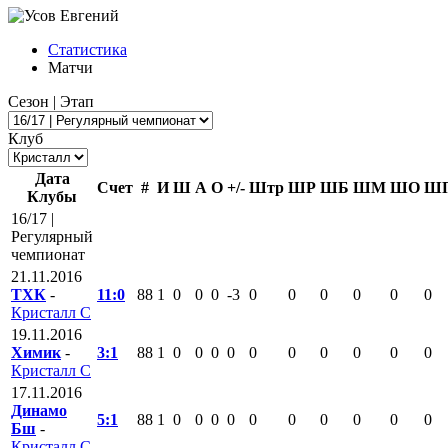
Статистика
Матчи
Сезон | Этап
Клуб
Дата
Счет
#
И
Ш
А
О
+/-
Штр
ШР
ШБ
ШМ
ШО
Ш
Клубы
16/17 |
Регулярный
чемпионат
21.11.2016
ТХК
-
11:0
88
1
0
0
0
-3
0
0
0
0
0
0
Кристалл С
19.11.2016
Химик
-
3:1
88
1
0
0
0
0
0
0
0
0
0
0
Кристалл С
17.11.2016
Динамо
5:1
88
1
0
0
0
0
0
0
0
0
0
0
Бш
-
Кристалл С