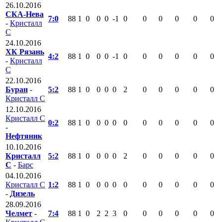
26.10.2016
СКА-Нева
7:0
88
1
0
0
0
-1
0
0
0
0
0
0
-
Кристалл
С
24.10.2016
ХК Рязань
4:2
88
1
0
0
0
-1
0
0
0
0
0
0
-
Кристалл
С
22.10.2016
Буран
-
5:2
88
1
0
0
0
0
2
0
0
0
0
0
Кристалл С
12.10.2016
Кристалл С
0:2
88
1
0
0
0
0
0
0
0
0
0
0
-
Нефтяник
10.10.2016
Кристалл
5:2
88
1
0
0
0
0
2
0
0
0
0
0
С
-
Барс
04.10.2016
Кристалл С
1:2
88
1
0
0
0
0
0
0
0
0
0
0
-
Дизель
28.09.2016
Челмет
-
7:4
88
1
0
2
2
3
0
0
0
0
0
0