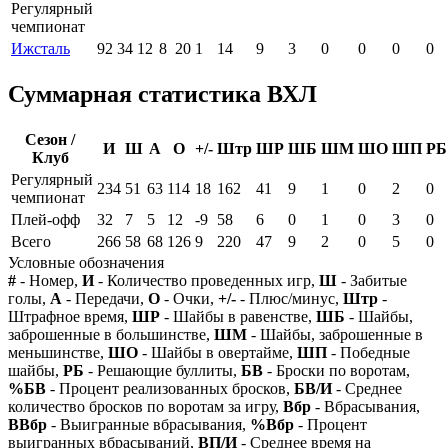
Регулярный
чемпионат
Ижсталь
92
34
12
8
20
1
14
9
3
0
0
0
0
Суммарная статистика ВХЛ
Сезон /
И
Ш
А
О
+/-
Штр
ШР
ШБ
ШМ
ШО
ШП
РБ
Клуб
Регулярный
234
51
63
114
18
162
41
9
1
0
2
0
чемпионат
Плей-офф
32
7
5
12
-9
58
6
0
1
0
3
0
Всего
266
58
68
126
9
220
47
9
2
0
5
0
Условные обозначения
#
- Номер,
И
- Количество проведенных игр,
Ш
- Забитые
голы,
А
- Передачи,
О
- Очки,
+/-
- Плюс/минус,
Штр
-
Штрафное время,
ШР
- Шайбы в равенстве,
ШБ
- Шайбы,
заброшенные в большинстве,
ШМ
- Шайбы, заброшенные в
меньшинстве,
ШО
- Шайбы в овертайме,
ШП
- Победные
шайбы,
РБ
- Решающие буллиты,
БВ
- Броски по воротам,
%БВ
- Процент реализованных бросков,
БВ/И
- Среднее
количество бросков по воротам за игру,
Вбр
- Вбрасывания,
ВВбр
- Выигранные вбрасывания,
%Вбр
- Процент
выигранных вбрасываний,
ВП/И
- Среднее время на