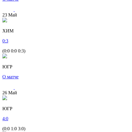
23
Май
ХИМ
0
:
3
(0:0 0:0 0:3)
ЮГР
О матче
26
Май
ЮГР
4
:
0
(0:0 1:0 3:0)