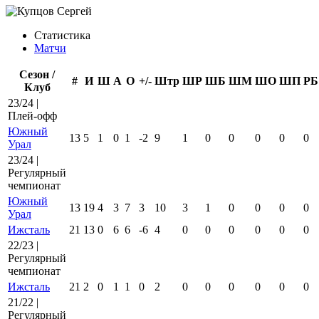
Статистика
Матчи
Сезон /
#
И
Ш
А
О
+/-
Штр
ШР
ШБ
ШМ
ШО
ШП
РБ
Клуб
23/24 |
Плей-офф
Южный
13
5
1
0
1
-2
9
1
0
0
0
0
0
Урал
23/24 |
Регулярный
чемпионат
Южный
13
19
4
3
7
3
10
3
1
0
0
0
0
Урал
Ижсталь
21
13
0
6
6
-6
4
0
0
0
0
0
0
22/23 |
Регулярный
чемпионат
Ижсталь
21
2
0
1
1
0
2
0
0
0
0
0
0
21/22 |
Регулярный