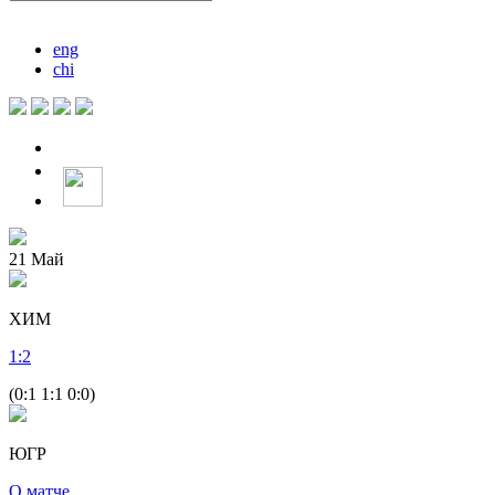
eng
chi
21
Май
ХИМ
1
:
2
(0:1 1:1 0:0)
ЮГР
О матче