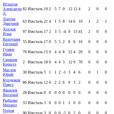
Игнатов
Александр
82
Ижсталь
19
2
5
7
0
12
12
4
2
0
0
Л.
Лоптев
63
Ижсталь
21
4
1
5
8
14
6
10
1
2
1
Дмитрий
Хохлов
97
Ижсталь
17
2
3
5
-4
9
13
41
2
0
0
Илья
Вахрушев
55
Ижсталь
17
0
5
5
2
8
6
16
0
0
0
Евгений
Гуляев
70
Ижсталь
15
0
4
4
8
12
4
20
0
0
0
Иван
Свиязов
2
Ижсталь
18
0
4
4
3
12
9
70
0
0
0
Кирилл
Маслов
30
Ижсталь
5
1
1
2
-1
3
4
6
0
1
0
Юрий
Курдюков
86
Ижсталь
12
0
2
2
6
9
3
2
0
0
0
Павел
Яковлев
28
Ижсталь
0
0
0
0
0
0
0
0
0
0
0
Виталий
Рыбалко
33
Ижсталь
3
0
0
0
1
1
0
0
0
0
0
Михаил
Попов
90
Ижсталь
3
0
0
0
-2
0
2
0
0
0
0