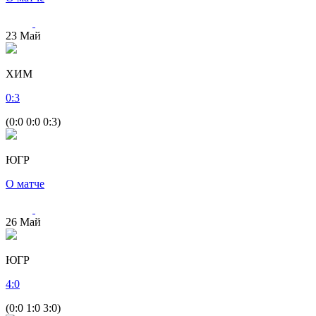
23
Май
ХИМ
0
:
3
(0:0 0:0 0:3)
ЮГР
О матче
26
Май
ЮГР
4
:
0
(0:0 1:0 3:0)