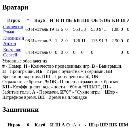
Вратари
Игрок
#
Клуб
И
В
П
ИБ
БВ
ПШ
ОБ
%ОБ
КН
Ш
Смирягин
60
Ижсталь
19
12
6
0
563
33
530
94.1
1.88
0
Роман
Кислицын
98
Ижсталь
5
1
2
0
126
11
115
91.3
2.90
0
Антон
Костенко
84
Ижсталь
0
0
0
0
0
0
0
-
-
0
Сергей
Условные обозначения
#
- Номер,
И
- Количество проведенных игр,
В
- Выигрыши,
П
- Проигрыши,
ИБ
- Игры с буллитными сериями,
БВ
-
Броски по воротам,
ПШ
- Пропущено шайб,
ОБ
-
Отраженные броски,
%ОБ
- Процент отраженных бросков,
КН
- Коэффициент надежности = 60мин*ПШ/ВП,
Ш
-
Забитые голы,
А
- Передачи,
И"0"
- "Сухие игры",
Штр
-
Штрафное время,
ВП
- Время на площадке
Защитники
Игрок
#
Клуб
И
Ш
А
О
+/-
+
-
Штр
ШР
ШБ
ШМ