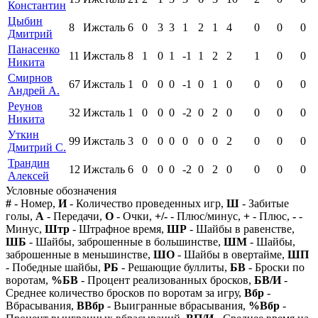
Константин
Цыбин
8
Ижсталь
6
0
3
3
1
2
1
4
0
0
0
Дмитрий
Панасенко
11
Ижсталь
8
1
0
1
-1
1
2
2
1
0
0
Никита
Смирнов
67
Ижсталь
1
0
0
0
-1
0
1
0
0
0
0
Андрей А.
Реунов
32
Ижсталь
1
0
0
0
-2
0
2
0
0
0
0
Никита
Уткин
99
Ижсталь
3
0
0
0
0
0
0
2
0
0
0
Дмитрий С.
Трандин
12
Ижсталь
6
0
0
0
-2
0
2
0
0
0
0
Алексей
Условные обозначения
#
- Номер,
И
- Количество проведенных игр,
Ш
- Забитые
голы,
А
- Передачи,
О
- Очки,
+/-
- Плюс/минус,
+
- Плюс,
-
-
Минус,
Штр
- Штрафное время,
ШР
- Шайбы в равенстве,
ШБ
- Шайбы, заброшенные в большинстве,
ШМ
- Шайбы,
заброшенные в меньшинстве,
ШО
- Шайбы в овертайме,
ШП
- Победные шайбы,
РБ
- Решающие буллиты,
БВ
- Броски по
воротам,
%БВ
- Процент реализованных бросков,
БВ/И
-
Среднее количество бросков по воротам за игру,
Вбр
-
Вбрасывания,
ВВбр
- Выигранные вбрасывания,
%Вбр
-