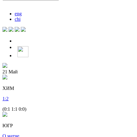
eng
chi
21
Май
ХИМ
1
:
2
(0:1 1:1 0:0)
ЮГР
О матче