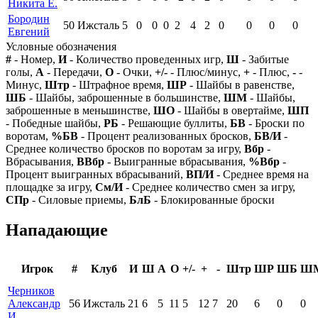
Никита Е.
Бородин
50
Ижсталь
5
0
0
0
2
4
2
0
0
0
0
Евгений
Условные обозначения
#
- Номер,
И
- Количество проведенных игр,
Ш
- Забитые
голы,
А
- Передачи,
О
- Очки,
+/-
- Плюс/минус,
+
- Плюс,
-
-
Минус,
Штр
- Штрафное время,
ШР
- Шайбы в равенстве,
ШБ
- Шайбы, заброшенные в большинстве,
ШМ
- Шайбы,
заброшенные в меньшинстве,
ШО
- Шайбы в овертайме,
ШП
- Победные шайбы,
РБ
- Решающие буллиты,
БВ
- Броски по
воротам,
%БВ
- Процент реализованных бросков,
БВ/И
-
Среднее количество бросков по воротам за игру,
Вбр
-
Вбрасывания,
ВВбр
- Выигранные вбрасывания,
%Вбр
-
Процент выигранных вбрасываний,
ВП/И
- Среднее время на
площадке за игру,
См/И
- Среднее количество смен за игру,
СПр
- Силовые приемы,
БлБ
- Блокированные броски
Нападающие
Игрок
#
Клуб
И
Ш
А
О
+/-
+
-
Штр
ШР
ШБ
Ш
Черников
Александр
56
Ижсталь
21
6
5
11
5
12
7
20
6
0
0
И.