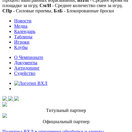
Процент выигранных вбрасываний,
ВП/И
- Среднее время на
площадке за игру,
См/И
- Среднее количество смен за игру,
СПр
- Силовые приемы,
БлБ
- Блокированные броски
Новости
Медиа
Календарь
Таблицы
Игроки
Клубы
О Чемпионате
Документы
Антидопинг
Судейство
Титульный партнер
Официальный партнер
Политика ВХЛ в отношении обработки и защиты