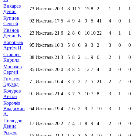
Вихарев
73
Ижсталь
20
3
8
11
7
15
8
2
1
1
1
Денис
Купцов
92
Ижсталь
17
5
4
9
4
9
5
41
4
0
1
Сергей
Иванов
23
Ижсталь
21
6
2
8
0
10
10
22
4
1
1
Денис В.
Воробьёв
95
Ижсталь
10
3
5
8
6
9
3
2
3
0
0
Артём И.
Старцев
88
Ижсталь
21
3
5
8
2
11
9
6
2
1
0
Кирилл
Монахов
85
Ижсталь
20
0
8
8
5
12
7
4
0
0
0
Сергей
Гиматов
7
Ижсталь
16
4
3
7
2
7
5
21
2
2
0
Эдуард
Кочуров
9
Ижсталь
21
4
3
7
3
10
7
8
3
1
0
Антон
Королёв
Владимир
64
Ижсталь
19
4
2
6
2
9
7
10
3
1
0
А.
Полюдов
17
Ижсталь
20
2
2
4
-1
8
9
4
2
0
0
Денис
Рыжов
15
Ижсталь
21
2
1
3
3
6
3
10
2
0
0