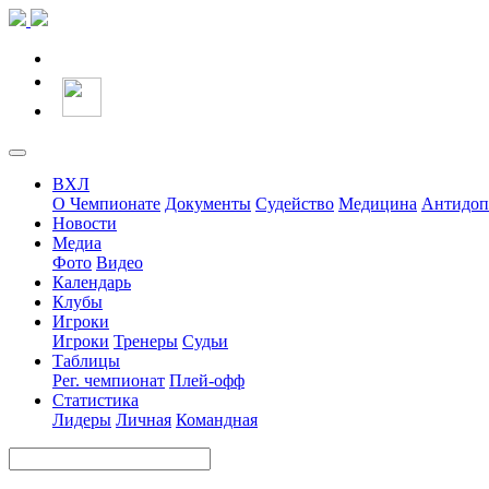
ВХЛ
О Чемпионате
Документы
Судейство
Медицина
Антидоп
Новости
Медиа
Фото
Видео
Календарь
Клубы
Игроки
Игроки
Тренеры
Судьи
Таблицы
Рег. чемпионат
Плей-офф
Статистика
Лидеры
Личная
Командная