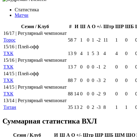
Статистика
Матчи
Сезон / Клуб
#
И
Ш
А
О
+/-
Штр
ШР
ШБ
16/17 | Регулярный чемпионат
Торос
58
7
1
0
1
-2
11
1
0
15/16 | Плей-офф
ТХК
13
9
4
1
5
3
4
4
0
15/16 | Регулярный чемпионат
ТХК
13
7
0
0
0
-1
2
0
0
14/15 | Плей-офф
ТХК
88
7
0
0
0
-3
2
0
0
14/15 | Регулярный чемпионат
ТХК
88
14
0
0
0
-2
9
0
0
13/14 | Регулярный чемпионат
Титан
35
13
2
0
2
-3
8
1
1
Суммарная статистика ВХЛ
Сезон / Клуб
И
Ш
А
О
+/-
Штр
ШР
ШБ
ШМ
ШО