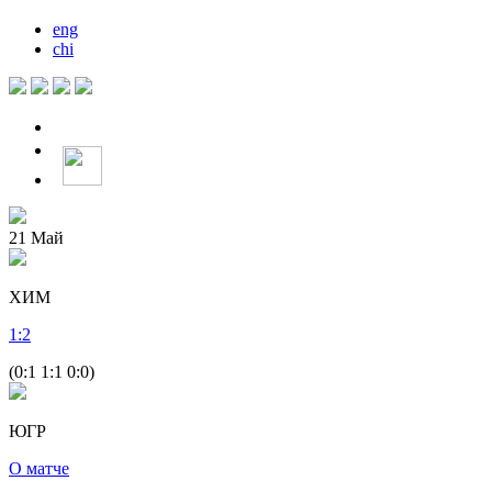
eng
chi
21
Май
ХИМ
1
:
2
(0:1 1:1 0:0)
ЮГР
О матче