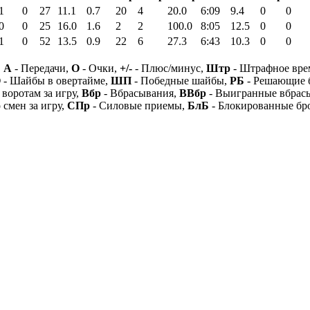
1
0
27
11.1
0.7
20
4
20.0
6:09
9.4
0
0
0
0
25
16.0
1.6
2
2
100.0
8:05
12.5
0
0
1
0
52
13.5
0.9
22
6
27.3
6:43
10.3
0
0
,
А
- Передачи,
О
- Очки,
+/-
- Плюс/минус,
Штр
- Штрафное вре
О
- Шайбы в овертайме,
ШП
- Победные шайбы,
РБ
- Решающие 
 воротам за игру,
Вбр
- Вбрасывания,
ВВбр
- Выигранные вбрас
 смен за игру,
СПр
- Силовые приемы,
БлБ
- Блокированные бр