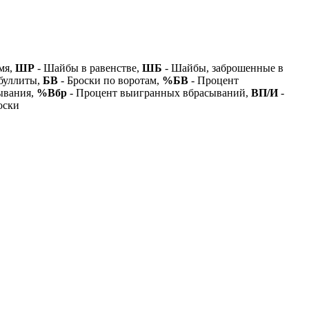
мя,
ШР
- Шайбы в равенстве,
ШБ
- Шайбы, заброшенные в
буллиты,
БВ
- Броски по воротам,
%БВ
- Процент
ывания,
%Вбр
- Процент выигранных вбрасываний,
ВП/И
-
оски