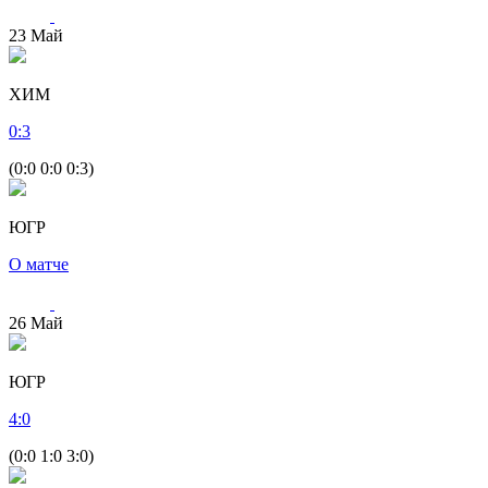
23
Май
ХИМ
0
:
3
(0:0 0:0 0:3)
ЮГР
О матче
26
Май
ЮГР
4
:
0
(0:0 1:0 3:0)