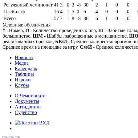
Регулярный чемпионат
41
3
0
3
-8
30
2
1
0
0
Плей-офф
16
4
1
5
0
6
4
0
0
0
Всего
57
7
1
8
-8
36
6
1
0
0
Условные обозначения
#
- Номер,
И
- Количество проведенных игр,
Ш
- Забитые голы
большинстве,
ШМ
- Шайбы, заброшенные в меньшинстве,
Ш
реализованных бросков,
БВ/И
- Среднее количество бросков по
Среднее время на площадке за игру,
См/И
- Среднее количество
Новости
Медиа
Календарь
Таблицы
Игроки
Клубы
О Чемпионате
Документы
Антидопинг
Судейство