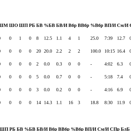
ШМ
ШО
ШП
РБ
БВ
%БВ
БВ/И
Вбр
ВВбр
%Вбр
ВП/И
См/И
0
0
1
0
8
12.5
1.1
4
1
25.0
7:39
12.7
0
0
0
0
20
20.0
2.2
2
2
100.0
10:15
16.4
0
0
0
0
2
0.0
0.3
0
0
-
4:02
6.3
0
0
0
0
5
0.0
0.7
0
0
-
5:18
7.4
0
0
0
0
3
0.0
0.2
0
0
-
4:16
6.9
0
0
0
0
14
14.3
1.1
16
3
18.8
8:30
11.9
ШП
РБ
БВ
%БВ
БВ/И
Вбр
ВВбр
%Вбр
ВП/И
См/И
СПр
БлБ