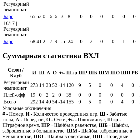
Регулярный
чемпионат
Барс
65
52
0
6
6
3
8
0
0
0
0
0
0
16/17 |
Регулярный
чемпионат
Барс
68
41
2
7
9
-5
24
0
2
0
0
1
0
Суммарная статистика ВХЛ
Сезон /
И
Ш
А
О
+/-
Штр
ШР
ШБ
ШМ
ШО
ШП
РБ
Клуб
Регулярный
273
14
38
52
-14
120
9
5
0
0
4
0
чемпионат
Плей-офф
19
0
2
2
0
35
0
0
0
0
0
0
Всего
292
14
40
54
-14
155
9
5
0
0
4
0
Условные обозначения
#
- Номер,
И
- Количество проведенных игр,
Ш
- Забитые
голы,
А
- Передачи,
О
- Очки,
+/-
- Плюс/минус,
Штр
-
Штрафное время,
ШР
- Шайбы в равенстве,
ШБ
- Шайбы,
заброшенные в большинстве,
ШМ
- Шайбы, заброшенные в
меньшинстве,
ШО
- Шайбы в овертайме,
ШП
- Победные