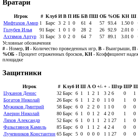
Вратари
Игрок
#
Клуб
И
В
П
ИБ
БВ
ПШ
ОБ
%ОБ
КН
Ш
Мифтахов Амир
1
Барс
3
2
1
0
61
4
57
93.4
1.50
0
Голубев Илья
91
Барс
1
0
1
0
28
2
26
92.9
2.01
0
Ахтямов Артур
31
Барс
3
0
2
0
64
7
57
89.1
3.01
0
Условные обозначения
#
- Номер,
И
- Количество проведенных игр,
В
- Выигрыши,
П
%ОБ
- Процент отраженных бросков,
КН
- Коэффициент над
площадке
Защитники
Игрок
#
Клуб
И
Ш
А
О
+/-
+
-
Штр
ШР
Ш
Цуканов Денис
32
Барс
6
1
1
2
1
3
2
6
0
1
Богатов Николай
26
Барс
6
1
1
2
0
1
1
0
1
0
Мужиков Дмитрий
58
Барс
6
0
2
2
0
1
1
0
0
0
Аверин Николай
80
Барс
6
1
0
1
2
4
2
0
1
0
Ляхов Александр
52
Барс
6
1
0
1
1
2
1
27
1
0
Фазылзянов Камиль
85
Барс
6
0
1
1
2
4
2
4
0
0
Лучевников Константин
65
Барс
5
0
0
0
0
1
1
27
0
0