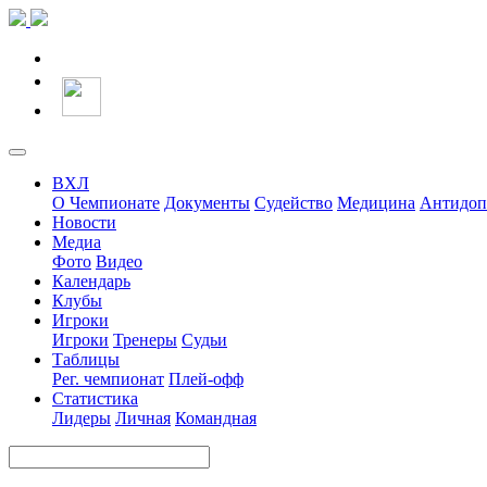
ВХЛ
О Чемпионате
Документы
Судейство
Медицина
Антидоп
Новости
Медиа
Фото
Видео
Календарь
Клубы
Игроки
Игроки
Тренеры
Судьи
Таблицы
Рег. чемпионат
Плей-офф
Статистика
Лидеры
Личная
Командная