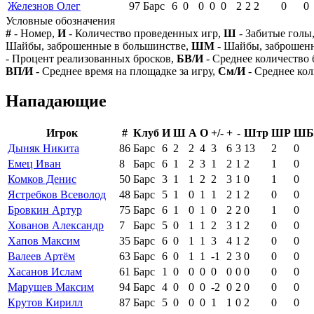
Железнов Олег
97
Барс
6
0
0
0
0
2
2
2
0
0
Условные обозначения
#
- Номер,
И
- Количество проведенных игр,
Ш
- Забитые голы
Шайбы, заброшенные в большинстве,
ШМ
- Шайбы, заброшен
- Процент реализованных бросков,
БВ/И
- Среднее количество 
ВП/И
- Среднее время на площадке за игру,
См/И
- Среднее кол
Нападающие
Игрок
#
Клуб
И
Ш
А
О
+/-
+
-
Штр
ШР
ШБ
Дыняк Никита
86
Барс
6
2
2
4
3
6
3
13
2
0
Емец Иван
8
Барс
6
1
2
3
1
2
1
2
1
0
Комков Денис
50
Барс
3
1
1
2
2
3
1
0
1
0
Ястребков Всеволод
48
Барс
5
1
0
1
1
2
1
2
0
0
Бровкин Артур
75
Барс
6
1
0
1
0
2
2
0
1
0
Хованов Александр
7
Барс
5
0
1
1
2
3
1
2
0
0
Хапов Максим
35
Барс
6
0
1
1
3
4
1
2
0
0
Валеев Артём
63
Барс
6
0
1
1
-1
2
3
0
0
0
Хасанов Ислам
61
Барс
1
0
0
0
0
0
0
0
0
0
Марушев Максим
94
Барс
4
0
0
0
-2
0
2
0
0
0
Крутов Кирилл
87
Барс
5
0
0
0
1
1
0
2
0
0