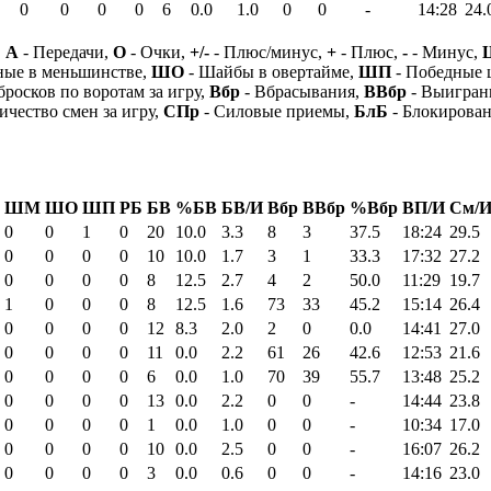
0
0
0
0
6
0.0
1.0
0
0
-
14:28
24.
,
А
- Передачи,
О
- Очки,
+/-
- Плюс/минус,
+
- Плюс,
-
- Минус,
ные в меньшинстве,
ШО
- Шайбы в овертайме,
ШП
- Победные
бросков по воротам за игру,
Вбр
- Вбрасывания,
ВВбр
- Выигран
ичество смен за игру,
СПр
- Силовые приемы,
БлБ
- Блокирова
ШМ
ШО
ШП
РБ
БВ
%БВ
БВ/И
Вбр
ВВбр
%Вбр
ВП/И
См/
0
0
1
0
20
10.0
3.3
8
3
37.5
18:24
29.5
0
0
0
0
10
10.0
1.7
3
1
33.3
17:32
27.2
0
0
0
0
8
12.5
2.7
4
2
50.0
11:29
19.7
1
0
0
0
8
12.5
1.6
73
33
45.2
15:14
26.4
0
0
0
0
12
8.3
2.0
2
0
0.0
14:41
27.0
0
0
0
0
11
0.0
2.2
61
26
42.6
12:53
21.6
0
0
0
0
6
0.0
1.0
70
39
55.7
13:48
25.2
0
0
0
0
13
0.0
2.2
0
0
-
14:44
23.8
0
0
0
0
1
0.0
1.0
0
0
-
10:34
17.0
0
0
0
0
10
0.0
2.5
0
0
-
16:07
26.2
0
0
0
0
3
0.0
0.6
0
0
-
14:16
23.0