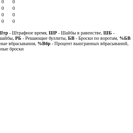
0
0
0
0
0
0
0
0
Штр
- Штрафное время,
ШР
- Шайбы в равенстве,
ШБ
-
 шайбы,
РБ
- Решающие буллиты,
БВ
- Броски по воротам,
%БВ
ные вбрасывания,
%Вбр
- Процент выигранных вбрасываний,
нные броски