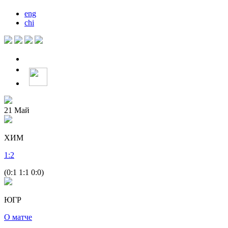
eng
chi
21
Май
ХИМ
1
:
2
(0:1 1:1 0:0)
ЮГР
О матче