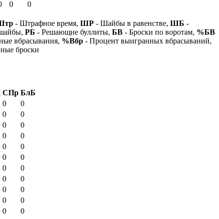
0
0
0
Штр
- Штрафное время,
ШР
- Шайбы в равенстве,
ШБ
-
 шайбы,
РБ
- Решающие буллиты,
БВ
- Броски по воротам,
%БВ
ные вбрасывания,
%Вбр
- Процент выигранных вбрасываний,
нные броски
И
СПр
БлБ
0
0
0
0
0
0
0
0
0
0
0
0
0
0
0
0
0
0
0
0
0
0