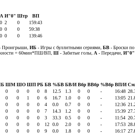
А
И"0"
Штр
ВП
0
2
0
159:43
0
0
0
59:38
0
0
0
139:46
- Проигрыши,
ИБ
- Игры с буллитными сериями,
БВ
- Броски по
ежности = 60мин*ПШ/ВП,
Ш
- Забитые голы,
А
- Передачи,
И"0"
Б
ШМ
ШО
ШП
РБ
БВ
%БВ
БВ/И
Вбр
ВВбр
%Вбр
ВП/И
См
0
0
0
0
8
12.5
1.3
0
0
-
16:48
28.
0
0
1
0
6
16.7
1.0
0
0
-
13:05
21.
0
0
0
0
4
0.0
0.7
0
0
-
12:36
21.
0
0
0
0
7
14.3
1.2
0
0
-
15:39
27.
0
0
0
0
3
33.3
0.5
0
0
-
11:54
20.
0
0
0
0
12
0.0
2.0
0
0
-
17:53
28.
0
0
0
0
9
0.0
1.8
0
0
-
16:17
27.