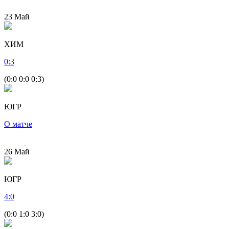
23
Май
ХИМ
0
:
3
(0:0 0:0 0:3)
ЮГР
О матче
26
Май
ЮГР
4
:
0
(0:0 1:0 3:0)