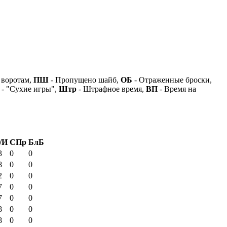
 воротам,
ПШ
- Пропущено шайб,
ОБ
- Отраженные броски,
- "Сухие игры",
Штр
- Штрафное время,
ВП
- Время на
/И
СПр
БлБ
3
0
0
8
0
0
2
0
0
7
0
0
7
0
0
8
0
0
8
0
0