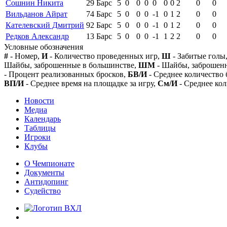
Сошнин Никита
29
Барс
5
0
0
0
0
0
0
2
0
0
Вильданов Айрат
74
Барс
5
0
0
0
-1
0
1
2
0
0
Кателевский Дмитрий
92
Барс
5
0
0
0
-1
0
1
2
0
0
Редков Александр
13
Барс
5
0
0
0
-1
1
2
2
0
0
Условные обозначения
#
- Номер,
И
- Количество проведенных игр,
Ш
- Забитые голы
Шайбы, заброшенные в большинстве,
ШМ
- Шайбы, заброшен
- Процент реализованных бросков,
БВ/И
- Среднее количество 
ВП/И
- Среднее время на площадке за игру,
См/И
- Среднее кол
Новости
Медиа
Календарь
Таблицы
Игроки
Клубы
О Чемпионате
Документы
Антидопинг
Судейство